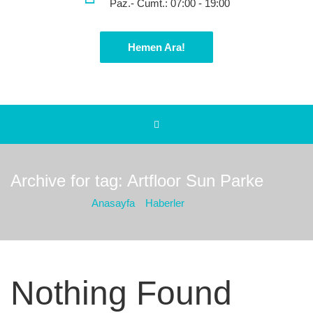
Paz.- Cumt.: 07:00 - 19:00
Hemen Ara!
Archive for tag: Artfloor Sun Parke
Bulunduğız yer :
Anasayfa
Haberler
Artfloor Sun Parke
Nothing Found