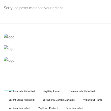
Sorry, no posts matched your criteria
Yeni Mahalle Mahallesi
Yeşilköy Parkeci
Yenimahalle Mahallesi
Yarımburgaz Mahallesi
Yenibosna Merkez Mahallesi
Wiparquet Parke
Yenikent Mahallesi
Yeşilkent Parkeci
Zafer Mahallesi