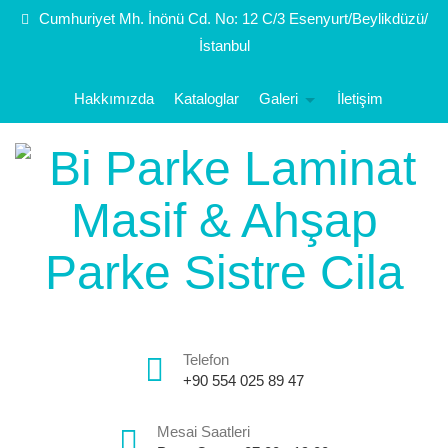
Cumhuriyet Mh. İnönü Cd. No: 12 C/3 Esenyurt/Beylikdüzü/
İstanbul
Hakkımızda
Kataloglar
Galeri
İletişim
Telefon
+90 554 025 89 47
Mesai Saatleri