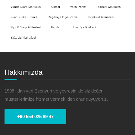
Yunus Emre Mahallesi
Ustası
Vario Parke
Yeşilova Mahallesi
Vario Parke Satın Al
Yeşilköy Florya Parke
Yeşilkent Mahallesi
Ziya Gökalp Mahallesi
Ustaları
Ümraniye Parkeci
Yakuplu Mahallesi
Hakkımızda
1999 ‘ dan veri Esenyurt ve çevresin ‘de siz değerli
müşterilerimize hizmet vermek ‘den onur duyuyoruz.
+90 554 025 89 47