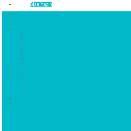
İletişim
Bize Yazın
Anasayfa
Hakkımızda
Çözüm Ortaklarımız
Hizmetlerimiz
Laminat Parke
Derzli Parke
Sistre ve Cila
Su Geçirmez Parke
Ahşap Parke
Masif Parke
Fuar Parkesi
Haberler
blog
Büyükçekmece Parke
Beylikdüzü Parke
Esenyurt Parke
Bakırköy Parke
Avcılar Parke
Öncesi
Sonrası
Bayiler
İlçeler
Yeşilköy Florya Parke
Büyükçekmece Parke
Alkent 2000 Parke
Beylikdüzü Parke
Beykent Parke