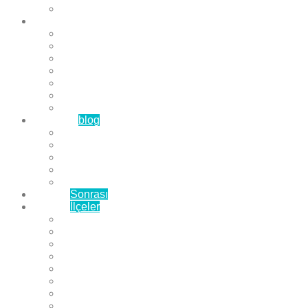
Çözüm Ortaklarımız
Hizmetlerimiz
Laminat Parke
Derzli Parke
Sistre ve Cila
Su Geçirmez Parke
Ahşap Parke
Masif Parke
Fuar Parkesi
Haberler
blog
Büyükçekmece Parke
Beylikdüzü Parke
Esenyurt Parke
Bakırköy Parke
Avcılar Parke
Öncesi
Sonrası
Bayiler
İlçeler
Yeşilköy Florya Parke
Büyükçekmece Parke
Alkent 2000 Parke
Beylikdüzü Parke
Beykent Parke
Esenkent Parke
Esenyurt Parke
Avcılar Parke