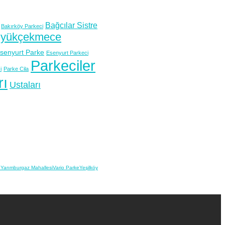
Bağcılar Sistre
Bakırköy Parkeci
yükçekmece
senyurt Parke
Esenyurt Parkeci
Parkeciler
i
Parke Cila
rı
Ustaları
ı
Yarımburgaz Mahallesi
Vario Parke
Yeşilköy