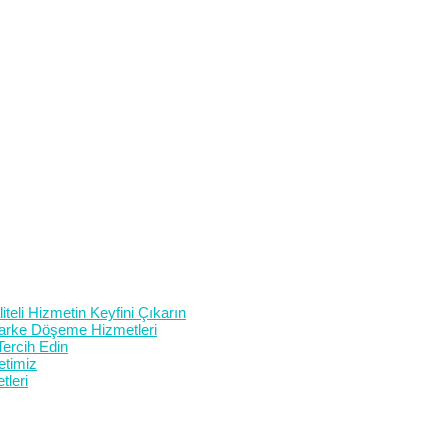
teli Hizmetin Keyfini Çıkarın
 Parke Döşeme Hizmetleri
Tercih Edin
etimiz
tleri