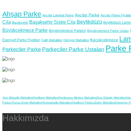
Ahşap Parke
Avcılar Parke
Avcılar Laminat Parke
Avcılar Parke Fiyatlar
Beylikdüzü
Cila
Başakşehir Sistre Cila
Beylikdüzü Lamin
Başakşehir
Büyükçekmece Parke
Büyükçekmece Parkeci
Büyükçekmece Parke Ustası
Lam
Küçükçekmece
Esenyurt Parke Fiyatları
Fatih Mahallesi
Hürriyet Mahallesi
Parke F
Parkeciler Parke Ustaları
Parkeciler Parke
Yeni Mahalle Mahallesi
Yeşilkent Mahallesi
Yenibosna Merkez Mahallesi
Ziya Gökalp Mahallesi
Var
Parkeci
Yunus Emre Mahallesi
Yenimahalle Mahallesi
Yeşilkent Parkeci
Zafer Mahallesi
Ümraniye P
Hakkımızda