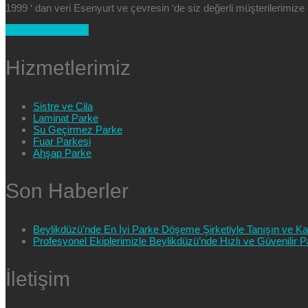
1999 ‘ dan veri Esenyurt ve çevresin ‘de siz değerli müşterilerimi
+90 554 025 89 47
Hizmetlerimiz
Sistre ve Cila
Laminat Parke
Su Geçirmez Parke
Fuar Parkesi
Ahşap Parke
Son Haberler
Beylikdüzü’nde En İyi Parke Döşeme Şirketiyle Tanışın ve Kali
Profesyonel Ekiplerimizle Beylikdüzü’nde Hızlı ve Güvenilir
İletişim