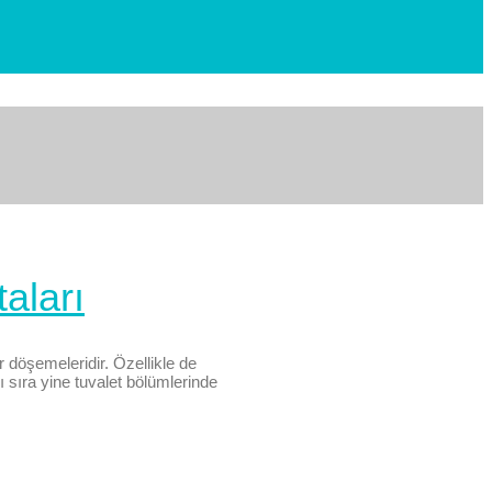
aları
 döşemeleridir. Özellikle de
ı sıra yine tuvalet bölümlerinde