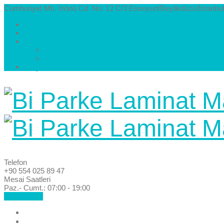
Cumhuriyet Mh. İnönü Cd. No: 12 C/3 Esenyurt/Beylikdüzü/İstanbul
Hakkımızda
Kataloglar
Galeri
Parke Modelleri ve Renkleri
Villa Parke Modelleri
İletişim
Telefon
+90 554 025 89 47
Mesai Saatleri
Paz.- Cumt.: 07:00 - 19:00
Hemen Ara!
Anasayfa
Hakkımızda