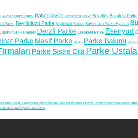
Bahçelievler
Bakırköy
Bakırköy Parke
ı
Avcılar Parke Ustası
Bahçeşehir Parke
Bü
Beylikdüzü Parke
at Parke
Beylikdüzü Parke Fiyatları
Beylikdüzü Parkeci
Esenyurt
Derzli Parke
E
Cumhuriyet Mahallesi
Esenkent Parke
inat Parke
Masif Parke
Parke Bakımı
Parke
Parkec
Parke Ustala
irmaları
Parke Sistre Cila
io Parke Satın Al
Wiparquet Parke
Yakuplu Mahallesi
Yeşilköy Florya Parke
Yenikent Mahallesi
Ustas
arkeci
Ustaları
Yeşilova Mahallesi