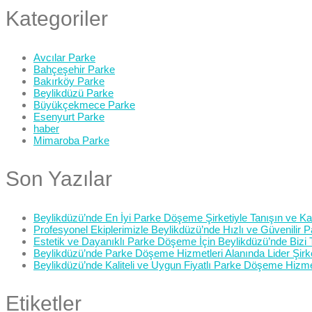
Kategoriler
Avcılar Parke
Bahçeşehir Parke
Bakırköy Parke
Beylikdüzü Parke
Büyükçekmece Parke
Esenyurt Parke
haber
Mimaroba Parke
Son Yazılar
Beylikdüzü’nde En İyi Parke Döşeme Şirketiyle Tanışın ve Kali
Profesyonel Ekiplerimizle Beylikdüzü’nde Hızlı ve Güvenilir
Estetik ve Dayanıklı Parke Döşeme İçin Beylikdüzü’nde Bizi 
Beylikdüzü’nde Parke Döşeme Hizmetleri Alanında Lider Şirk
Beylikdüzü’nde Kaliteli ve Uygun Fiyatlı Parke Döşeme Hizme
Etiketler