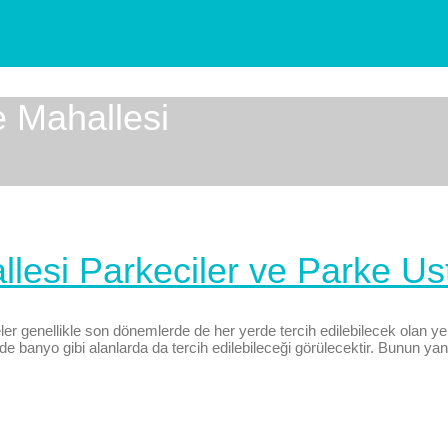
e Mahallesi
esi Parkeciler ve Parke Ust
 genellikle son dönemlerde de her yerde tercih edilebilecek olan yer
e banyo gibi alanlarda da tercih edilebileceği görülecektir. Bunun yan