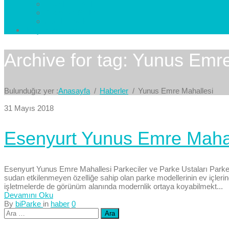
Esenkent Parke
Esenyurt Parke
Avcılar Parke
İletişim
Bize Yazın
Archive for tag: Yunus Emr
Bulunduğız yer :
Anasayfa
Haberler
Yunus Emre Mahallesi
31 Mayıs 2018
Esenyurt Yunus Emre Mahall
Esenyurt Yunus Emre Mahallesi Parkeciler ve Parke Ustaları Parkeler
sudan etkilenmeyen özelliğe sahip olan parke modellerinin ev içlerind
işletmelerde de görünüm alanında modernlik ortaya koyabilmekt...
Devamını Oku
By
biParke
in
haber
0
Arama: