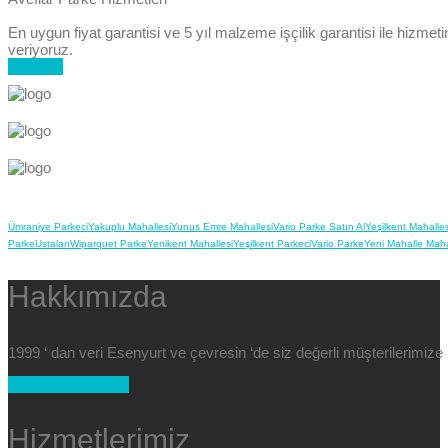
En uygun fiyat garantisi ve 5 yıl malzeme işçilik garantisi ile hizmet
veriyoruz.
Buradan
Ümraniye Parkeci
Yakuplu Mahallesi
Yunus Emre Mahallesi
Vario Parke Satın Al
Yeşilkent Mahalles
Parke
Ustaları
Wiparquet Parke
Yenikent Mahallesi
Yeşilkent Parkeci
Vario Parke
Yeni Mahalle Maha
Hakkımızda
1999 ‘ dan veri Esenyurt ve çevresin ‘de siz değerli müşterilerimi
+90 554 025 89 47
Hizmetlerimiz