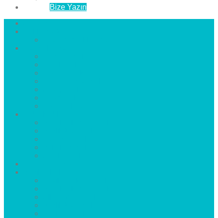
İletişim
Bize Yazın
Anasayfa
Hakkımızda
Çözüm Ortaklarımız
Hizmetlerimiz
Laminat Parke
Derzli Parke
Sistre ve Cila
Su Geçirmez Parke
Ahşap Parke
Masif Parke
Fuar Parkesi
Haberler
blog
Büyükçekmece Parke
Beylikdüzü Parke
Esenyurt Parke
Bakırköy Parke
Avcılar Parke
Öncesi
Sonrası
Bayiler
İlçeler
Yeşilköy Florya Parke
Büyükçekmece Parke
Alkent 2000 Parke
Beylikdüzü Parke
Beykent Parke