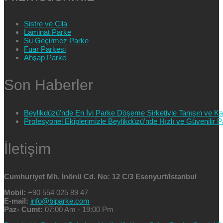
Sistre ve Cila
Laminat Parke
Su Geçirmez Parke
Fuar Parkesi
Ahşap Parke
Son Haberler
Beylikdüzü’nde En İyi Parke Döşeme Şirketiyle Tanışın ve Kali
Profesyonel Ekiplerimizle Beylikdüzü’nde Hızlı ve Güvenilir
İletişim
Cumhuriyet Mh. İnönü Cd. No: 12 C/3 Esenyurt/İstanbul
Mobil:
+90 554 025 89 47
E-mail:
info@biparke.com
Paz- Cumt:
07:00 Am - 19:00 Pm