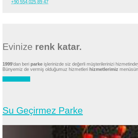
+90 554 025 89 47
Evinize
renk katar.
1999
‘dan beri
parke
işlerinizde siz değerli müşterilerinizi hizmetinde
Bünyemiz de vermiş olduğumuz hizmetleri
hizmetlerimiz
menüsünde
Hizmetlerimiz
Su Geçirmez Parke