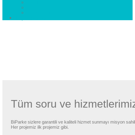
Esenkent Parke
Esenyurt Parke
Avcılar Parke
İletişim
Bize Yazın
Tüm soru ve hizmetlerimiz 
BiParke sizlere garantili ve kaliteli hizmet sunmayı misyon sahi
Her projemiz ilk projemiz gibi.