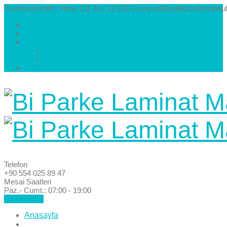
Cumhuriyet Mh. İnönü Cd. No: 12 C/3 Esenyurt/Beylikdüzü/İstanbul
Hakkımızda
Kataloglar
Galeri
Parke Modelleri ve Renkleri
Villa Parke Modelleri
İletişim
Telefon
+90 554 025 89 47
Mesai Saatleri
Paz.- Cumt.: 07:00 - 19:00
Hemen Ara!
Anasayfa
Hakkımızda