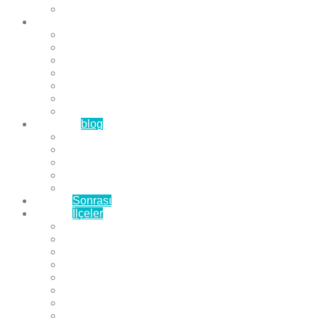
Çözüm Ortaklarımız
Hizmetlerimiz
Laminat Parke
Derzli Parke
Sistre ve Cila
Su Geçirmez Parke
Ahşap Parke
Masif Parke
Fuar Parkesi
Haberler
blog
Büyükçekmece Parke
Beylikdüzü Parke
Esenyurt Parke
Bakırköy Parke
Avcılar Parke
Öncesi
Sonrası
Bayiler
İlçeler
Yeşilköy Florya Parke
Büyükçekmece Parke
Alkent 2000 Parke
Beylikdüzü Parke
Beykent Parke
Esenkent Parke
Esenyurt Parke
Avcılar Parke