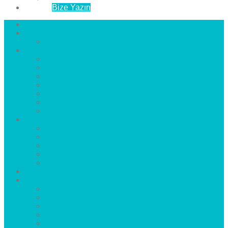
İletişim
Bize Yazın
Anasayfa
Hakkımızda
Çözüm Ortaklarımız
Hizmetlerimiz
Laminat Parke
Derzli Parke
Sistre ve Cila
Su Geçirmez Parke
Ahşap Parke
Masif Parke
Fuar Parkesi
Haberler
blog
Büyükçekmece Parke
Beylikdüzü Parke
Esenyurt Parke
Bakırköy Parke
Avcılar Parke
Öncesi
Sonrası
Bayiler
İlçeler
Yeşilköy Florya Parke
Büyükçekmece Parke
Alkent 2000 Parke
Beylikdüzü Parke
Beykent Parke