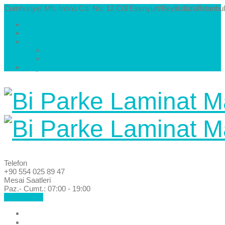
Cumhuriyet Mh. İnönü Cd. No: 12 C/3 Esenyurt/Beylikdüzü/İstanbul
Hakkımızda
Kataloglar
Galeri
Parke Modelleri ve Renkleri
Villa Parke Modelleri
İletişim
Telefon
+90 554 025 89 47
Mesai Saatleri
Paz.- Cumt.: 07:00 - 19:00
Hemen Ara!
Anasayfa
Hakkımızda