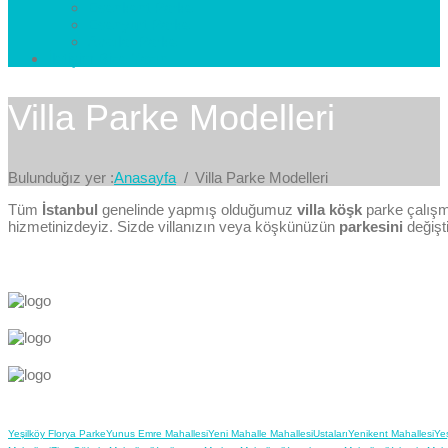
Esenkent Parke
Esenyurt Parke
Avcılar Parke
İletişim
Bize Yazın
Villa Parke Modelleri
Bulunduğız yer :
Anasayfa
Villa Parke Modelleri
Tüm
İstanbul
genelinde yapmış olduğumuz
villa
köşk
parke çalışma
hizmetinizdeyiz. Sizde villanızın veya köşkünüzün
parkesini
değişti
Yeşilköy Florya Parke
Yunus Emre Mahallesi
Yeni Mahalle Mahallesi
Ustaları
Yenikent Mahallesi
Yeş