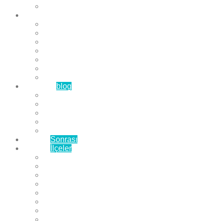
Çözüm Ortaklarımız
Hizmetlerimiz
Laminat Parke
Derzli Parke
Sistre ve Cila
Su Geçirmez Parke
Ahşap Parke
Masif Parke
Fuar Parkesi
Haberler
blog
Büyükçekmece Parke
Beylikdüzü Parke
Esenyurt Parke
Bakırköy Parke
Avcılar Parke
Öncesi
Sonrası
Bayiler
İlçeler
Yeşilköy Florya Parke
Büyükçekmece Parke
Alkent 2000 Parke
Beylikdüzü Parke
Beykent Parke
Esenkent Parke
Esenyurt Parke
Avcılar Parke