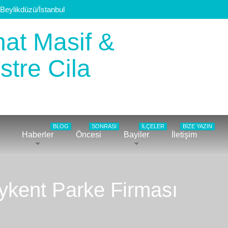
Beylikdüzü/İstanbul
BLOG
SONRASI
İLÇELER
BIZE YAZIN
Haberler
Öncesi
Bayiler
İletişim
eykent Parke Firması
arke Firması