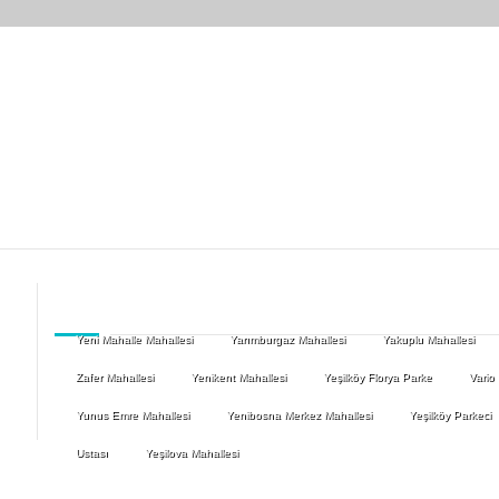
Yeni Mahalle Mahallesi
Yarımburgaz Mahallesi
Yakuplu Mahallesi
Zafer Mahallesi
Yenikent Mahallesi
Yeşilköy Florya Parke
Vario
Yunus Emre Mahallesi
Yenibosna Merkez Mahallesi
Yeşilköy Parkeci
Ustası
Yeşilova Mahallesi