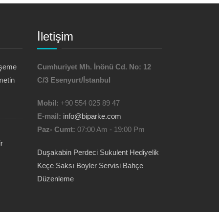
İletişim
öşeme
Cumhuriyet Mh. İnönü Cd. No: 12
metin
C/3 Esenyurt/İstanbul
Mobil:
+90 554 025 89 47
E-mail:
info@biparke.com
Paz- Cumt:
07:00 Am - 19:00 Pm
r
Duşakabin
Perdeci
Sukulent Hediyelik
Keçe Saksı
Boyler Servisi
Bahçe
Düzenleme