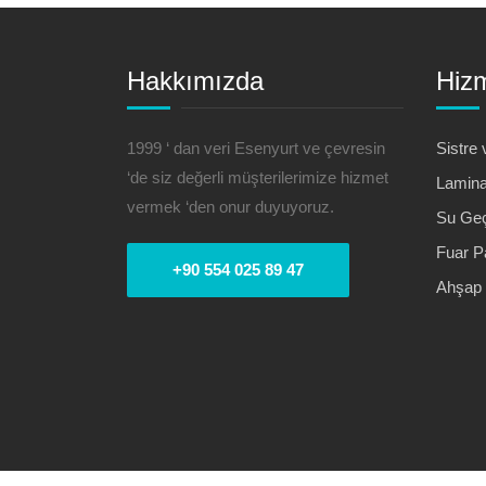
Hakkımızda
Hizm
1999 ‘ dan veri Esenyurt ve çevresin
Sistre 
‘de siz değerli müşterilerimize hizmet
Lamina
vermek ‘den onur duyuyoruz.
Su Geç
Fuar P
+90 554 025 89 47
Ahşap