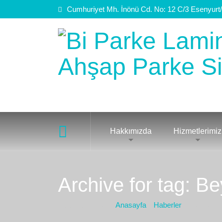
Cumhuriyet Mh. İnönü Cd. No: 12 C/3 Esenyurt/
Hakkımızda
Hizmetlerimiz
Archive for tag: B
Bulunduğız yer :
Anasayfa
Haberler
Beykent P