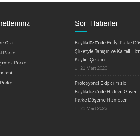
etlerimiz
Son Haberler
ve Cila
Beylikdüzü’nde En İyi Parke D
Şirketiyle Tanışın ve Kaliteli Hiz
t Parke
Keyfini Çıkarın
irmez Parke
21 Mart 2023
arkesi
 Parke
Profesyonel Ekiplerimizle
Beylikdüzü’nde Hızlı ve Güvenili
Parke Döşeme Hizmetleri
21 Mart 2023