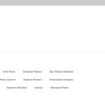
Vario Parke
Ümraniye Parkeci
Ziya Gökalp Mahallesi
 Parke Satın Al
Yeşilkent Parkeci
Yenimahalle Mahallesi
Yeşilkent Mahallesi
Ustaları
Wiparquet Parke