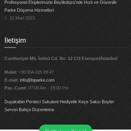
Profesyonel Ekiplerimizle Beylikdüzü’nde Hızlı ve Güvenilir
Parke Döşeme Hizmetleri
21 Mart 2023
İletişim
Cumhuriyet Mh. İnönü Cd. No: 12 C/3 Esenyurt/İstanbul
Mobil:
+90 554 025 89 47
E-mail:
info@biparke.com
Paz- Cumt:
07:00 Am - 19:00 Pm
Duşakabin
Perdeci
Sukulent Hediyelik
Keçe Saksı
Boyler
Servisi
Bahçe Düzenleme