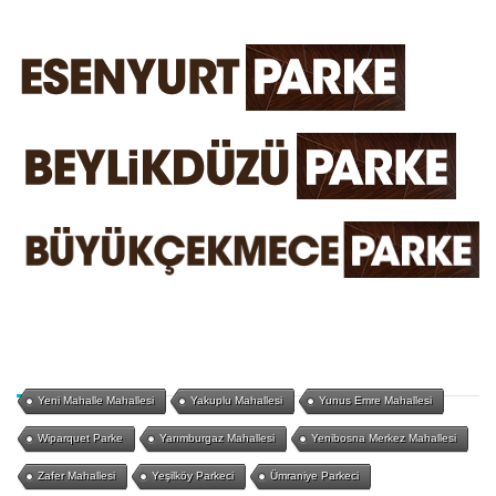
Yeni Mahalle Mahallesi
Yakuplu Mahallesi
Yunus Emre Mahallesi
Wiparquet Parke
Yarımburgaz Mahallesi
Yenibosna Merkez Mahallesi
Zafer Mahallesi
Yeşilköy Parkeci
Ümraniye Parkeci