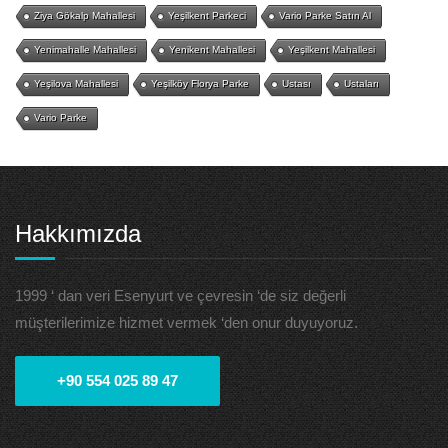
Ziya Gökalp Mahallesi
Yeşilkent Parkeci
Vario Parke Satın Al
Yenimahalle Mahallesi
Yenikent Mahallesi
Yeşilkent Mahallesi
Yeşilova Mahallesi
Yeşilköy Florya Parke
Ustası
Ustaları
Vario Parke
Hakkımızda
1999 ‘ dan veri Esenyurt ve çevresin ‘de siz değerli
müşterilerimize hizmet vermek ‘den onur duyuyoruz.
+90 554 025 89 47