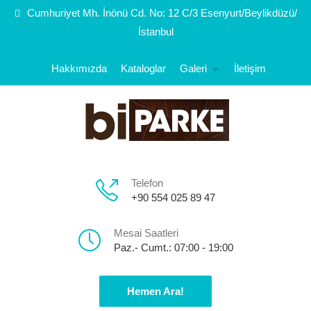
Cumhuriyet Mh. İnönü Cd. No: 12 C/3 Esenyurt/Beylikdüzü/
İstanbul
Hakkımızda
Kataloglar
Galeri
İletişim
Telefon
+90 554 025 89 47
Mesai Saatleri
Paz.- Cumt.: 07:00 - 19:00
Hemen Ara!