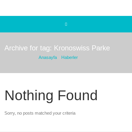
Archive for tag: Kronoswiss Parke
Bulunduğız yer :
Anasayfa
Haberler
Kronoswiss Parke
Nothing Found
Sorry, no posts matched your criteria