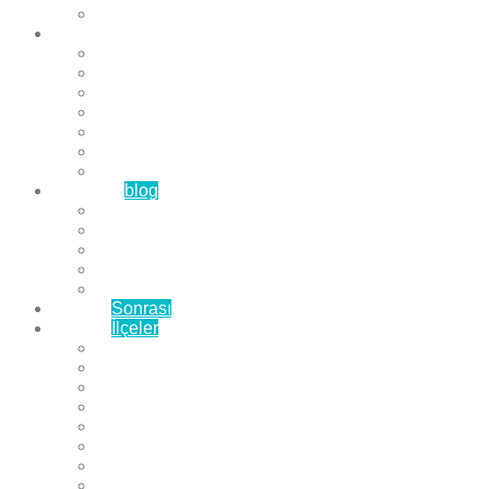
Çözüm Ortaklarımız
Hizmetlerimiz
Laminat Parke
Derzli Parke
Sistre ve Cila
Su Geçirmez Parke
Ahşap Parke
Masif Parke
Fuar Parkesi
Haberler
blog
Büyükçekmece Parke
Beylikdüzü Parke
Esenyurt Parke
Bakırköy Parke
Avcılar Parke
Öncesi
Sonrası
Bayiler
İlçeler
Yeşilköy Florya Parke
Büyükçekmece Parke
Alkent 2000 Parke
Beylikdüzü Parke
Beykent Parke
Esenkent Parke
Esenyurt Parke
Avcılar Parke