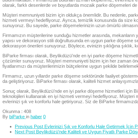
olarak, farklı desenlerde ve boyutlarda mozaik parke döşemeleri d
Müşteri memnuniyeti bizim için oldukça önemlidir. Bu nedenle, parke
hizmeti vermeyi hedefliyoruz. Ayrıca, temizlik konusunda da size k
sunuyoruz. Bu sayede, parke döşemelerinizin uzun ömürlü olmasını 
Firmamızın müşterilerine sunduğu hizmetler arasında, mekanların y
yapısı ve dekorasyon stili doğrultusunda en uygun parke döşeme seç
dekorasyon önerileri sunuyoruz. Böylece, evinizin şıklığına şıklık, 
BiParke firması olarak, Beylikdüzü’nde en iyi parke döşeme hizmetler
çözümler sunuyoruz. Müşteri memnuniyeti bizim için her zaman öne
fiyatlarımızı da müşterilerimizin bütçelerine uygun şekilde belirleme
Firmamız, uzun yıllardır parke döşeme sektöründe faaliyet gösterme
da geliştiriyoruz. BiParke firması olarak, kaliteli hizmet anlayışım
Sonuç olarak, Beylikdüzü’nde en iyi parke döşeme hizmetleri için B
teknolojileri kullanarak en iyi hizmeti vermeyi hedefliyoruz. Müşter
evlerinizi şık ve konforlu hale getiriyoruz. Siz de BiParke firmamız
Okunma :
408
By
biParke
in
haber
0
Previous Post
Evlerinizi Şık ve Konforlu Hale Getirmek İçi
Next Post
Beylikdüzü’nde Kaliteli ve Uygun Fiyatlı Parke Dö