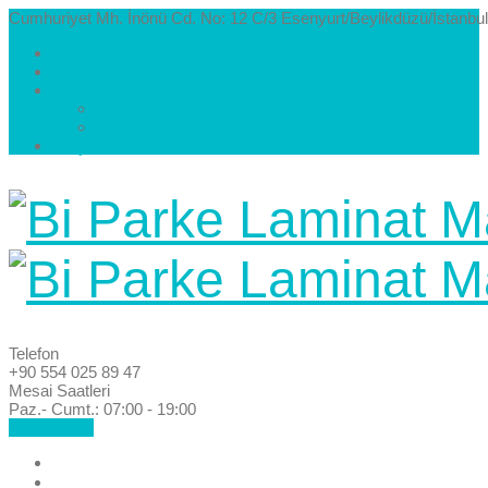
Cumhuriyet Mh. İnönü Cd. No: 12 C/3 Esenyurt/Beylikdüzü/İstanbul
Hakkımızda
Kataloglar
Galeri
Parke Modelleri ve Renkleri
Villa Parke Modelleri
İletişim
Telefon
+90 554 025 89 47
Mesai Saatleri
Paz.- Cumt.: 07:00 - 19:00
Hemen Ara!
Anasayfa
Hakkımızda