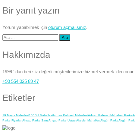
Bir yanıt yazın
Yorum yapabilmek için
oturum açmalısınız
.
Arama:
Hakkımızda
1999 ‘ dan beri siz değerli müşterilerimize hizmet vermek ‘den onur
+90 554 025 89 47
Etiketler
19 Mayıs Mahallesi
100.Yıl Mahallesi
Adnan Kahveci Mahallesi
Adnan Kahveci Mahallesi Parke
A
Parke Fiyatları
Ahşap Parke Satış
Ahşap Parke Ustası
Akevler Mahallesi
Akgün Parke
Akgün Park