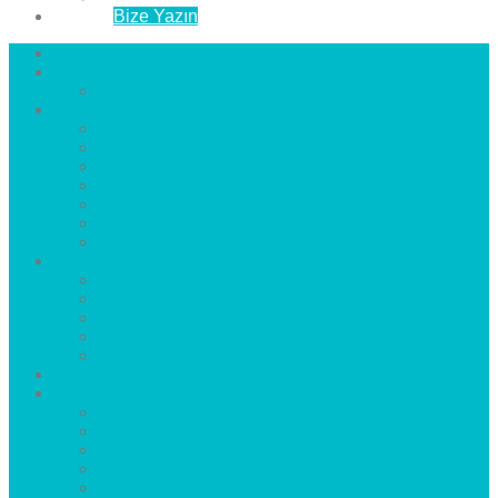
İletişim
Bize Yazın
Anasayfa
Hakkımızda
Çözüm Ortaklarımız
Hizmetlerimiz
Laminat Parke
Derzli Parke
Sistre ve Cila
Su Geçirmez Parke
Ahşap Parke
Masif Parke
Fuar Parkesi
Haberler
blog
Büyükçekmece Parke
Beylikdüzü Parke
Esenyurt Parke
Bakırköy Parke
Avcılar Parke
Öncesi
Sonrası
Bayiler
İlçeler
Yeşilköy Florya Parke
Büyükçekmece Parke
Alkent 2000 Parke
Beylikdüzü Parke
Beykent Parke