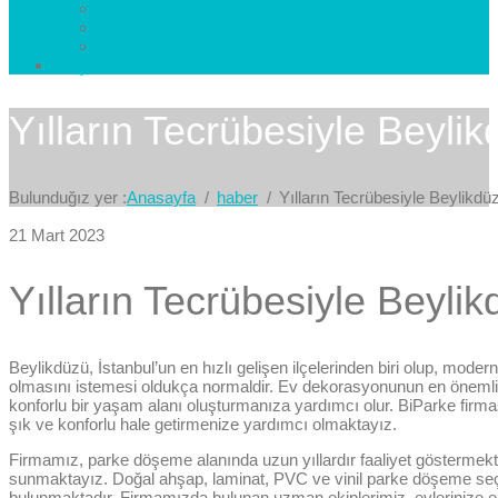
Esenkent Parke
Esenyurt Parke
Avcılar Parke
İletişim
Bize Yazın
Yılların Tecrübesiyle Beyli
Bulunduğız yer :
Anasayfa
haber
Yılların Tecrübesiyle Beylikd
21 Mart 2023
Yılların Tecrübesiyle Beyli
Beylikdüzü, İstanbul’un en hızlı gelişen ilçelerinden biri olup, moder
olmasını istemesi oldukça normaldir. Ev dekorasyonunun en önemli u
konforlu bir yaşam alanı oluşturmanıza yardımcı olur. BiParke firması
şık ve konforlu hale getirmenize yardımcı olmaktayız.
Firmamız, parke döşeme alanında uzun yıllardır faaliyet gösterme
sunmaktayız. Doğal ahşap, laminat, PVC ve vinil parke döşeme seç
bulunmaktadır. Firmamızda bulunan uzman ekiplerimiz, evlerinize 