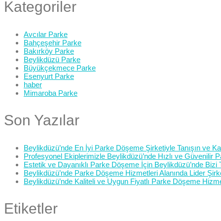
Kategoriler
Avcılar Parke
Bahçeşehir Parke
Bakırköy Parke
Beylikdüzü Parke
Büyükçekmece Parke
Esenyurt Parke
haber
Mimaroba Parke
Son Yazılar
Beylikdüzü’nde En İyi Parke Döşeme Şirketiyle Tanışın ve Kali
Profesyonel Ekiplerimizle Beylikdüzü’nde Hızlı ve Güvenilir
Estetik ve Dayanıklı Parke Döşeme İçin Beylikdüzü’nde Bizi 
Beylikdüzü’nde Parke Döşeme Hizmetleri Alanında Lider Şirk
Beylikdüzü’nde Kaliteli ve Uygun Fiyatlı Parke Döşeme Hizme
Etiketler