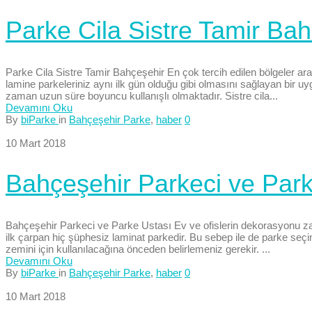
Parke Cila Sistre Tamir Ba
Parke Cila Sistre Tamir Bahçeşehir En çok tercih edilen bölgeler a
lamine parkeleriniz aynı ilk gün olduğu gibi olmasını sağlayan bir uyg
zaman uzun süre boyuncu kullanışlı olmaktadır. Sistre cila...
Devamını Oku
By
biParke
in
Bahçeşehir Parke
,
haber
0
10 Mart 2018
Bahçeşehir Parkeci ve Park
Bahçeşehir Parkeci ve Parke Ustası Ev ve ofislerin dekorasyonu zama
ilk çarpan hiç şüphesiz laminat parkedir. Bu sebep ile de parke se
zemini için kullanılacağına önceden belirlemeniz gerekir. ...
Devamını Oku
By
biParke
in
Bahçeşehir Parke
,
haber
0
10 Mart 2018