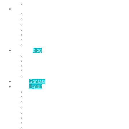
Çözüm Ortaklarımız
Hizmetlerimiz
Laminat Parke
Derzli Parke
Sistre ve Cila
Su Geçirmez Parke
Ahşap Parke
Masif Parke
Fuar Parkesi
Haberler
blog
Büyükçekmece Parke
Beylikdüzü Parke
Esenyurt Parke
Bakırköy Parke
Avcılar Parke
Öncesi
Sonrası
Bayiler
İlçeler
Yeşilköy Florya Parke
Büyükçekmece Parke
Alkent 2000 Parke
Beylikdüzü Parke
Beykent Parke
Esenkent Parke
Esenyurt Parke
Avcılar Parke