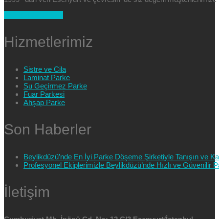
+90 554 025 89 47
Hizmetlerimiz
Sistre ve Cila
Laminat Parke
Su Geçirmez Parke
Fuar Parkesi
Ahşap Parke
Son Haberler
Beylikdüzü’nde En İyi Parke Döşeme Şirketiyle Tanışın ve Kali
Profesyonel Ekiplerimizle Beylikdüzü’nde Hızlı ve Güvenilir
İletişim