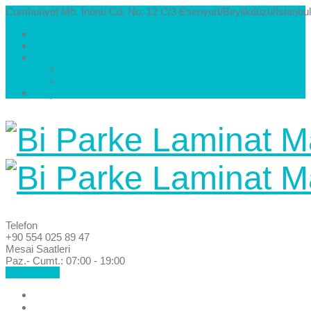
Cumhuriyet Mh. İnönü Cd. No: 12 C/3 Esenyurt/Beylikdüzü/İstanbul
Hakkımızda
Kataloglar
Galeri
Parke Modelleri ve Renkleri
Villa Parke Modelleri
İletişim
Telefon
+90 554 025 89 47
Mesai Saatleri
Paz.- Cumt.: 07:00 - 19:00
Hemen Ara!
Anasayfa
Hakkımızda