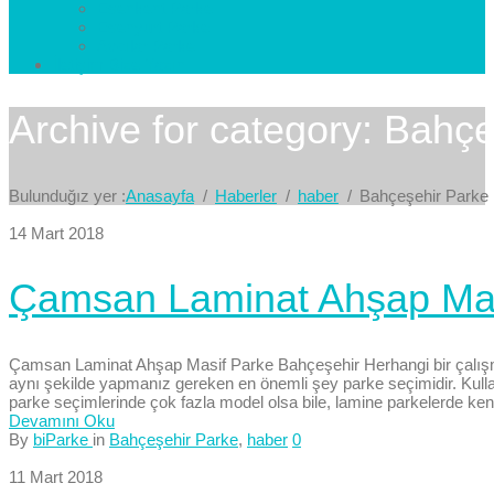
Esenkent Parke
Esenyurt Parke
Avcılar Parke
İletişim
Bize Yazın
Archive for category: Bahç
Bulunduğız yer :
Anasayfa
Haberler
haber
Bahçeşehir Parke
14 Mart 2018
Çamsan Laminat Ahşap Mas
Çamsan Laminat Ahşap Masif Parke Bahçeşehir Herhangi bir çalışm
aynı şekilde yapmanız gereken en önemli şey parke seçimidir. Kul
parke seçimlerinde çok fazla model olsa bile, lamine parkelerde ken
Devamını Oku
By
biParke
in
Bahçeşehir Parke
,
haber
0
11 Mart 2018