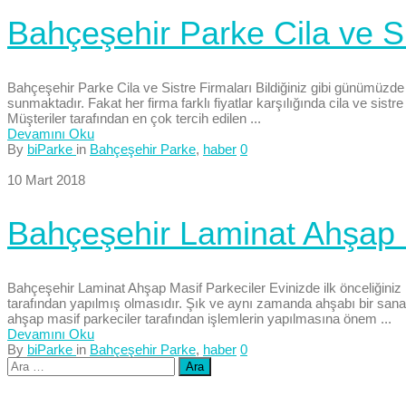
Bahçeşehir Parke Cila ve Si
Bahçeşehir Parke Cila ve Sistre Firmaları Bildiğiniz gibi günümüzde en
sunmaktadır. Fakat her firma farklı fiyatlar karşılığında cila ve sistr
Müşteriler tarafından en çok tercih edilen ...
Devamını Oku
By
biParke
in
Bahçeşehir Parke
,
haber
0
10 Mart 2018
Bahçeşehir Laminat Ahşap 
Bahçeşehir Laminat Ahşap Masif Parkeciler Evinizde ilk önceliğiniz 
tarafından yapılmış olmasıdır. Şık ve aynı zamanda ahşabı bir sanat
ahşap masif parkeciler tarafından işlemlerin yapılmasına önem ...
Devamını Oku
By
biParke
in
Bahçeşehir Parke
,
haber
0
Arama: