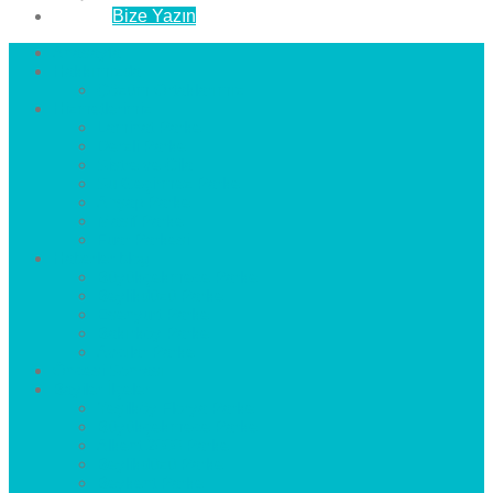
İletişim
Bize Yazın
Anasayfa
Hakkımızda
Çözüm Ortaklarımız
Hizmetlerimiz
Laminat Parke
Derzli Parke
Sistre ve Cila
Su Geçirmez Parke
Ahşap Parke
Masif Parke
Fuar Parkesi
Haberler
blog
Büyükçekmece Parke
Beylikdüzü Parke
Esenyurt Parke
Bakırköy Parke
Avcılar Parke
Öncesi
Sonrası
Bayiler
İlçeler
Yeşilköy Florya Parke
Büyükçekmece Parke
Alkent 2000 Parke
Beylikdüzü Parke
Beykent Parke