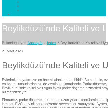
Esenkent Parke
Esenyurt Parke
Avcılar Parke
İletişim
Bize Yazın
Beylikdüzü’nde Kaliteli ve
Bulunduğız yer :
Anasayfa
haber
Beylikdüzü’nde Kaliteli ve Uy
21 Mart 2023
Beylikdüzü’nde Kaliteli ve
Evlerimiz, hayatımızın en önemli alanlarından biridir. Bu nedenle, e
en önemli unsurlardan biri de zemin kaplamalarıdır. Parke döşeme, 
Beylikdüzü’nde kaliteli ve uygun fiyatlı parke döşeme hizmetleri ara
hizmetinizdeyiz.
Firmamız, parke döşeme sektöründe uzun yılların tecrübesine sahipti
laminat, PVC ve vinil parke döşeme seçenekleri sunuyoruz. Ayrıca, fa
Müşterilerimizin ihtiyaçlarına yönelik çözümler sunarken, uygun fiy