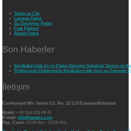
Sistre ve Cila
Laminat Parke
Su Geçirmez Parke
Fuar Parkesi
Ahşap Parke
Son Haberler
Beylikdüzü’nde En İyi Parke Döşeme Şirketiyle Tanışın ve Kali
Profesyonel Ekiplerimizle Beylikdüzü’nde Hızlı ve Güvenilir
İletişim
Cumhuriyet Mh. İnönü Cd. No: 12 C/3 Esenyurt/İstanbul
Mobil:
+90 554 025 89 47
E-mail:
info@biparke.com
Paz- Cumt:
07:00 Am - 19:00 Pm