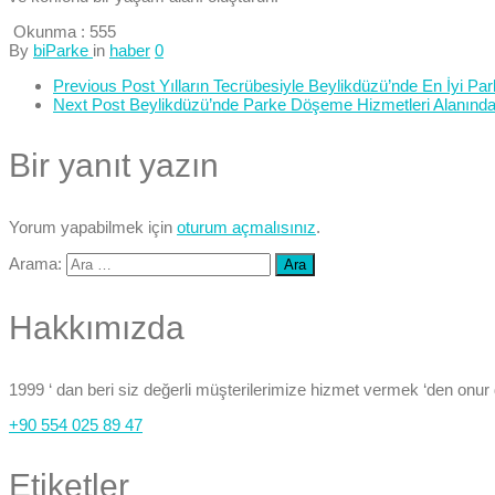
Okunma :
555
By
biParke
in
haber
0
Previous Post
Yılların Tecrübesiyle Beylikdüzü’nde En İyi P
Next Post
Beylikdüzü’nde Parke Döşeme Hizmetleri Alanında 
Bir yanıt yazın
Yorum yapabilmek için
oturum açmalısınız
.
Arama:
Hakkımızda
1999 ‘ dan beri siz değerli müşterilerimize hizmet vermek ‘den onur
+90 554 025 89 47
Etiketler