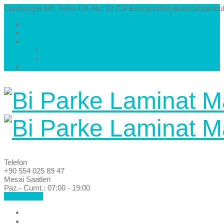
Cumhuriyet Mh. İnönü Cd. No: 12 C/3 Esenyurt/Beylikdüzü/İstanbul
Hakkımızda
Kataloglar
Galeri
Parke Modelleri ve Renkleri
Villa Parke Modelleri
İletişim
Telefon
+90 554 025 89 47
Mesai Saatleri
Paz.- Cumt.: 07:00 - 19:00
Hemen Ara!
Anasayfa
Hakkımızda