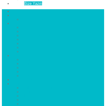
İletişim
Bize Yazın
Anasayfa
Hakkımızda
Çözüm Ortaklarımız
Hizmetlerimiz
Laminat Parke
Derzli Parke
Sistre ve Cila
Su Geçirmez Parke
Ahşap Parke
Masif Parke
Fuar Parkesi
Haberler
blog
Büyükçekmece Parke
Beylikdüzü Parke
Esenyurt Parke
Bakırköy Parke
Avcılar Parke
Öncesi
Sonrası
Bayiler
İlçeler
Yeşilköy Florya Parke
Büyükçekmece Parke
Alkent 2000 Parke
Beylikdüzü Parke
Beykent Parke