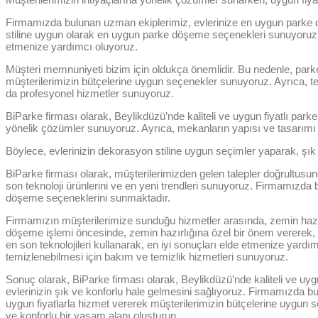
Firmamızda bulunan uzman ekiplerimiz, evlerinize en uygun parke d
stiline uygun olarak en uygun parke döşeme seçenekleri sunuyoruz.
etmenize yardımcı oluyoruz.
Müşteri memnuniyeti bizim için oldukça önemlidir. Bu nedenle, park
müşterilerimizin bütçelerine uygun seçenekler sunuyoruz. Ayrıca, t
da profesyonel hizmetler sunuyoruz.
BiParke firması olarak, Beylikdüzü’nde kaliteli ve uygun fiyatlı pa
yönelik çözümler sunuyoruz. Ayrıca, mekanların yapısı ve tasarımı
Böylece, evlerinizin dekorasyon stiline uygun seçimler yaparak, şık v
BiParke firması olarak, müşterilerimizden gelen talepler doğrultusun
son teknoloji ürünlerini ve en yeni trendleri sunuyoruz. Firmamızda b
döşeme seçeneklerini sunmaktadır.
Firmamızın müşterilerimize sunduğu hizmetler arasında, zemin hazır
döşeme işlemi öncesinde, zemin hazırlığına özel bir önem vererek, z
en son teknolojileri kullanarak, en iyi sonuçları elde etmenize yar
temizlenebilmesi için bakım ve temizlik hizmetleri sunuyoruz.
Sonuç olarak, BiParke firması olarak, Beylikdüzü’nde kaliteli ve uyg
evlerinizin şık ve konforlu hale gelmesini sağlıyoruz. Firmamızda bu
uygun fiyatlarla hizmet vererek müşterilerimizin bütçelerine uygun
ve konforlu bir yaşam alanı oluşturun.