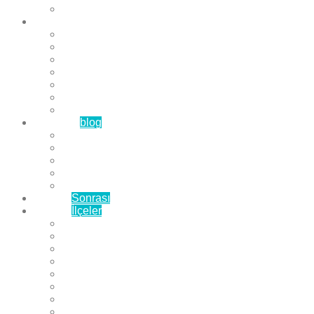
Çözüm Ortaklarımız
Hizmetlerimiz
Laminat Parke
Derzli Parke
Sistre ve Cila
Su Geçirmez Parke
Ahşap Parke
Masif Parke
Fuar Parkesi
Haberler
blog
Büyükçekmece Parke
Beylikdüzü Parke
Esenyurt Parke
Bakırköy Parke
Avcılar Parke
Öncesi
Sonrası
Bayiler
İlçeler
Yeşilköy Florya Parke
Büyükçekmece Parke
Alkent 2000 Parke
Beylikdüzü Parke
Beykent Parke
Esenkent Parke
Esenyurt Parke
Avcılar Parke