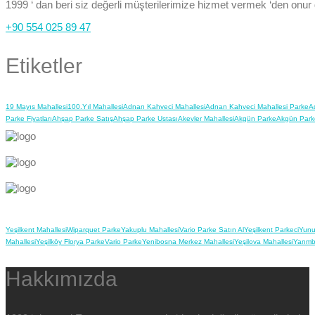
1999 ‘ dan beri siz değerli müşterilerimize hizmet vermek ‘den onur
+90 554 025 89 47
Etiketler
19 Mayıs Mahallesi
100.Yıl Mahallesi
Adnan Kahveci Mahallesi
Adnan Kahveci Mahallesi Parke
A
Parke Fiyatları
Ahşap Parke Satış
Ahşap Parke Ustası
Akevler Mahallesi
Akgün Parke
Akgün Park
Yeşilkent Mahallesi
Wiparquet Parke
Yakuplu Mahallesi
Vario Parke Satın Al
Yeşilkent Parkeci
Yunu
Mahallesi
Yeşilköy Florya Parke
Vario Parke
Yenibosna Merkez Mahallesi
Yeşilova Mahallesi
Yarımb
Hakkımızda