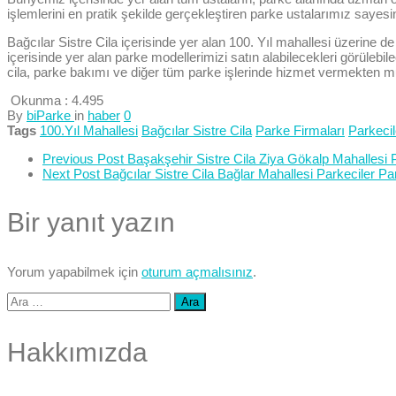
işlemlerini en pratik şekilde gerçekleştiren parke ustalarımız sayesi
Bağcılar Sistre Cila içerisinde yer alan 100. Yıl mahallesi üzerine de
içerisinde yer alan parke modellerimizi satın alabilecekleri görülebil
cila, parke bakımı ve diğer tüm parke işlerinde hizmet vermekten m
Okunma :
4.495
By
biParke
in
haber
0
Tags
100.Yıl Mahallesi
Bağcılar Sistre Cila
Parke Firmaları
Parkecil
Previous Post
Başakşehir Sistre Cila Ziya Gökalp Mahallesi P
Next Post
Bağcılar Sistre Cila Bağlar Mahallesi Parkeciler Pa
Bir yanıt yazın
Yorum yapabilmek için
oturum açmalısınız
.
Arama:
Hakkımızda