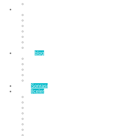
Çözüm Ortaklarımız
Hizmetlerimiz
Laminat Parke
Derzli Parke
Sistre ve Cila
Su Geçirmez Parke
Ahşap Parke
Masif Parke
Fuar Parkesi
Haberler
blog
Büyükçekmece Parke
Beylikdüzü Parke
Esenyurt Parke
Bakırköy Parke
Avcılar Parke
Öncesi
Sonrası
Bayiler
İlçeler
Yeşilköy Florya Parke
Büyükçekmece Parke
Alkent 2000 Parke
Beylikdüzü Parke
Beykent Parke
Esenkent Parke
Esenyurt Parke
Avcılar Parke