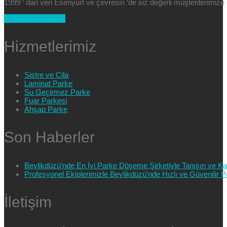
1999 ‘ dan veri Esenyurt ve çevresin ‘de siz değerli müşterilerimi
+90 554 025 89 47
Hizmetlerimiz
Sistre ve Cila
Laminat Parke
Su Geçirmez Parke
Fuar Parkesi
Ahşap Parke
Son Haberler
Beylikdüzü’nde En İyi Parke Döşeme Şirketiyle Tanışın ve Kali
Profesyonel Ekiplerimizle Beylikdüzü’nde Hızlı ve Güvenilir
İletişim