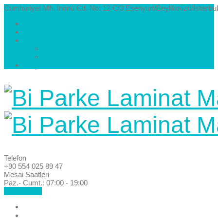
Cumhuriyet Mh. İnönü Cd. No: 12 C/3 Esenyurt/Beylikdüzü/İstanbul
Hakkımızda
Kataloglar
Galeri
Parke Modelleri ve Renkleri
Villa Parke Modelleri
İletişim
Telefon
+90 554 025 89 47
Mesai Saatleri
Paz.- Cumt.: 07:00 - 19:00
Hemen Ara!
Anasayfa
Hakkımızda