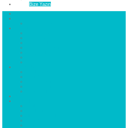
İletişim
Bize Yazın
Anasayfa
Hakkımızda
Çözüm Ortaklarımız
Hizmetlerimiz
Laminat Parke
Derzli Parke
Sistre ve Cila
Su Geçirmez Parke
Ahşap Parke
Masif Parke
Fuar Parkesi
Haberler
blog
Büyükçekmece Parke
Beylikdüzü Parke
Esenyurt Parke
Bakırköy Parke
Avcılar Parke
Öncesi
Sonrası
Bayiler
İlçeler
Yeşilköy Florya Parke
Büyükçekmece Parke
Alkent 2000 Parke
Beylikdüzü Parke
Beykent Parke