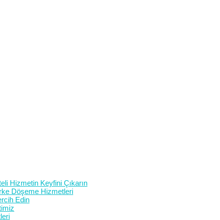
eli Hizmetin Keyfini Çıkarın
Parke Döşeme Hizmetleri
rcih Edin
timiz
eri