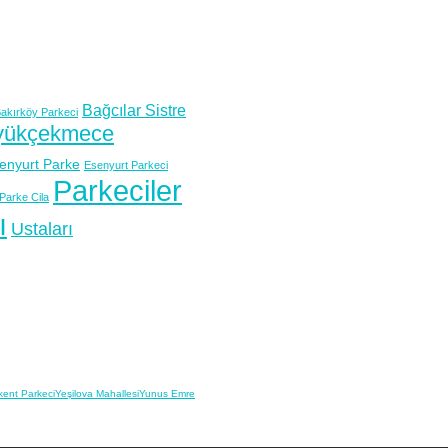
Bağcılar Sistre
akırköy Parkeci
yükçekmece
enyurt Parke
Esenyurt Parkeci
Parkeciler
Parke Cila
ı
Ustaları
kent Parkeci
Yeşilova Mahallesi
Yunus Emre