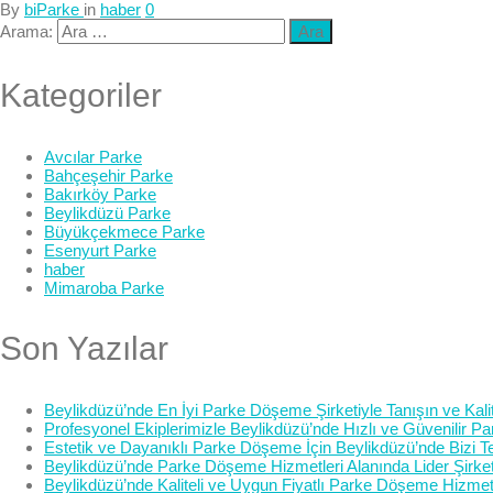
By
biParke
in
haber
0
Arama:
Kategoriler
Avcılar Parke
Bahçeşehir Parke
Bakırköy Parke
Beylikdüzü Parke
Büyükçekmece Parke
Esenyurt Parke
haber
Mimaroba Parke
Son Yazılar
Beylikdüzü’nde En İyi Parke Döşeme Şirketiyle Tanışın ve Kalit
Profesyonel Ekiplerimizle Beylikdüzü’nde Hızlı ve Güvenilir 
Estetik ve Dayanıklı Parke Döşeme İçin Beylikdüzü’nde Bizi Te
Beylikdüzü’nde Parke Döşeme Hizmetleri Alanında Lider Şirke
Beylikdüzü’nde Kaliteli ve Uygun Fiyatlı Parke Döşeme Hizmetl