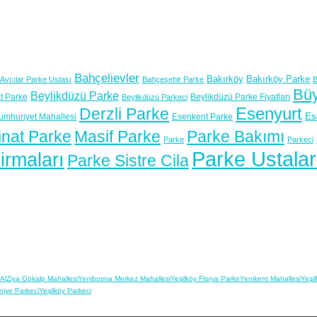
Bahçelievler
Bakırköy
Bakırköy Parke
Avcılar Parke Ustası
Bahçeşehir Parke
B
Bü
Beylikdüzü Parke
t Parke
Beylikdüzü Parke Fiyatları
Beylikdüzü Parkeci
Esenyurt
Derzli Parke
Es
umhuriyet Mahallesi
Esenkent Parke
nat Parke
Masif Parke
Parke Bakımı
Parke
Parkeci
Parke Ustalar
irmaları
Parke Sistre Cila
Al
Ziya Gökalp Mahallesi
Yenibosna Merkez Mahallesi
Yeşilköy Florya Parke
Yenikent Mahallesi
Yeşil
iye Parkeci
Yeşilköy Parkeci