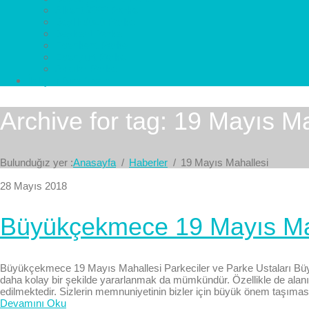
Alkent 2000 Parke
Beylikdüzü Parke
Beykent Parke
Esenkent Parke
Esenyurt Parke
Avcılar Parke
İletişim
Bize Yazın
Archive for tag: 19 Mayıs Ma
Bulunduğız yer :
Anasayfa
Haberler
19 Mayıs Mahallesi
28 Mayıs 2018
Büyükçekmece 19 Mayıs Maha
Büyükçekmece 19 Mayıs Mahallesi Parkeciler ve Parke Ustaları 
daha kolay bir şekilde yararlanmak da mümkündür. Özellikle de al
edilmektedir. Sizlerin memnuniyetinin bizler için büyük önem taşıması
Devamını Oku