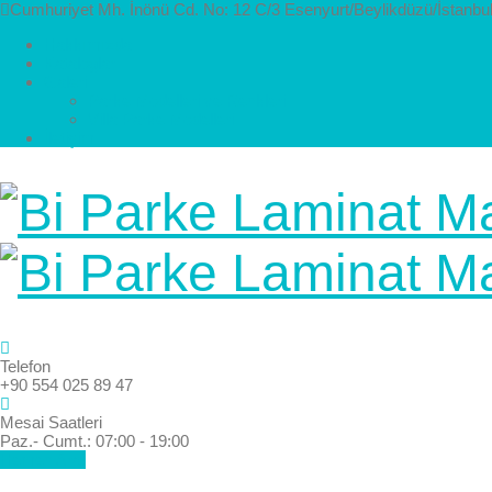
Cumhuriyet Mh. İnönü Cd. No: 12 C/3 Esenyurt/Beylikdüzü/İstanbu
Hakkımızda
Kataloglar
Galeri
Parke Modelleri ve Renkleri
Villa Parke Modelleri
İletişim
Telefon
+90 554 025 89 47
Mesai Saatleri
Paz.- Cumt.: 07:00 - 19:00
Hemen Ara!