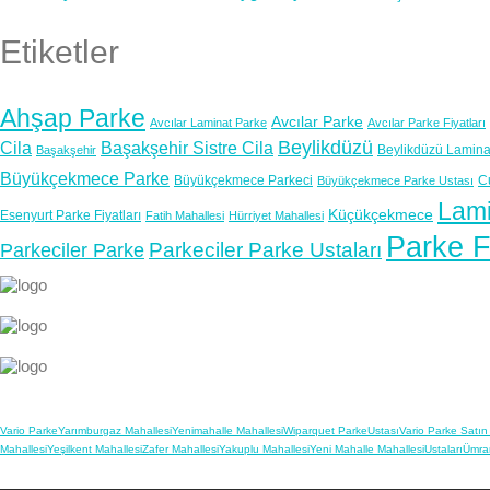
Etiketler
Ahşap Parke
Avcılar Parke
Avcılar Laminat Parke
Avcılar Parke Fiyatları
Beylikdüzü
Cila
Başakşehir Sistre Cila
Beylikdüzü Lamina
Başakşehir
Büyükçekmece Parke
Büyükçekmece Parkeci
C
Büyükçekmece Parke Ustası
Lami
Küçükçekmece
Esenyurt Parke Fiyatları
Fatih Mahallesi
Hürriyet Mahallesi
Parke F
Parkeciler Parke Ustaları
Parkeciler Parke
Vario Parke
Yarımburgaz Mahallesi
Yenimahalle Mahallesi
Wiparquet Parke
Ustası
Vario Parke Satın 
Mahallesi
Yeşilkent Mahallesi
Zafer Mahallesi
Yakuplu Mahallesi
Yeni Mahalle Mahallesi
Ustaları
Ümran