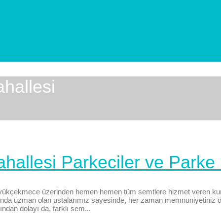
hallesi
llesi Parkeciler ve Parke 
Büyükçekmece üzerinden hemen hemen tüm semtlere hizmet veren k
anında uzman olan ustalarımız sayesinde, her zaman memnuniyetiniz
ndan dolayı da, farklı sem...