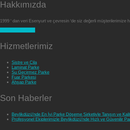
Hakkımızda
1999 ‘ dan veri Esenyurt ve çevresin ‘de siz değerli müşterilerimize
+90 554 025 89 47
Hizmetlerimiz
Sistre ve Cila
Laminat Parke
Su Geçirmez Parke
Fuar Parkesi
Ahşap Parke
Son Haberler
Beylikdüzü’nde En İyi Parke Döşeme Şirketiyle Tanışın ve Kalit
Profesyonel Ekiplerimizle Beylikdüzü’nde Hızlı ve Güvenilir 