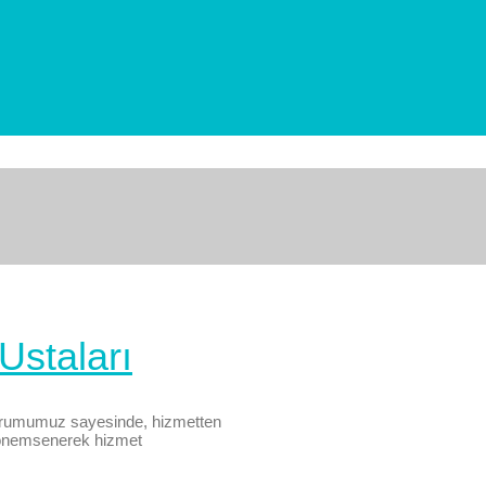
Ustaları
urumumuz sayesinde, hizmetten
 önemsenerek hizmet