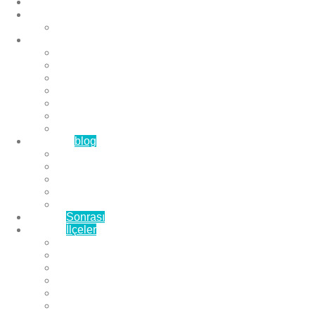
Anasayfa
Hakkımızda
Çözüm Ortaklarımız
Hizmetlerimiz
Laminat Parke
Derzli Parke
Sistre ve Cila
Su Geçirmez Parke
Ahşap Parke
Masif Parke
Fuar Parkesi
Haberler
blog
Büyükçekmece Parke
Beylikdüzü Parke
Esenyurt Parke
Bakırköy Parke
Avcılar Parke
Öncesi
Sonrası
Bayiler
İlçeler
Yeşilköy Florya Parke
Büyükçekmece Parke
Alkent 2000 Parke
Beylikdüzü Parke
Beykent Parke
Esenkent Parke