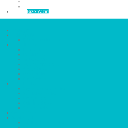
Esenyurt Parke
Avcılar Parke
İletişim
Bize Yazın
Anasayfa
Hakkımızda
Çözüm Ortaklarımız
Hizmetlerimiz
Laminat Parke
Derzli Parke
Sistre ve Cila
Su Geçirmez Parke
Ahşap Parke
Masif Parke
Fuar Parkesi
Haberler
blog
Büyükçekmece Parke
Beylikdüzü Parke
Esenyurt Parke
Bakırköy Parke
Avcılar Parke
Öncesi
Sonrası
Bayiler
İlçeler
Yeşilköy Florya Parke
Büyükçekmece Parke