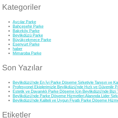
Kategoriler
Avcılar Parke
Bahçeşehir Parke
Bakırköy Parke
Beylikdüzü Parke
Büyükçekmece Parke
Esenyurt Parke
haber
Mimaroba Parke
Son Yazılar
Beylikdüzü’nde En İyi Parke Döşeme Şirketiyle Tanışın ve Kali
Profesyonel Ekiplerimizle Beylikdüzü’nde Hızlı ve Güvenilir
Estetik ve Dayanıklı Parke Döşeme İçin Beylikdüzü’nde Bizi 
Beylikdüzü’nde Parke Döşeme Hizmetleri Alanında Lider Şirk
Beylikdüzü’nde Kaliteli ve Uygun Fiyatlı Parke Döşeme Hizme
Etiketler