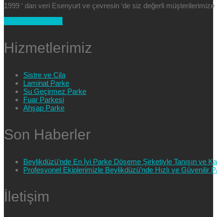
1999 ‘ dan veri Esenyurt ve çevresin ‘de siz değerli müşterilerimi
+90 554 025 89 47
Hizmetlerimiz
Sistre ve Cila
Laminat Parke
Su Geçirmez Parke
Fuar Parkesi
Ahşap Parke
Son Haberler
Beylikdüzü’nde En İyi Parke Döşeme Şirketiyle Tanışın ve Kali
Profesyonel Ekiplerimizle Beylikdüzü’nde Hızlı ve Güvenilir
İletişim