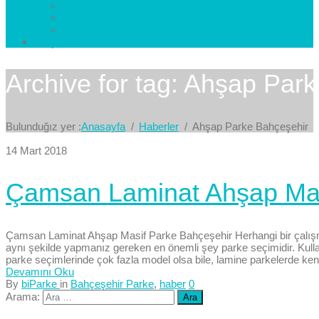
Esenkent Parke
Esenyurt Parke
Avcılar Parke
İletişim
Bize Yazın
Archive for tag: Ahşap Par
Bulunduğız yer :
Anasayfa
Haberler
Ahşap Parke Bahçeşehir
14 Mart 2018
Çamsan Laminat Ahşap Mas
Çamsan Laminat Ahşap Masif Parke Bahçeşehir Herhangi bir çalışm
aynı şekilde yapmanız gereken en önemli şey parke seçimidir. Kul
parke seçimlerinde çok fazla model olsa bile, lamine parkelerde ken
Devamını Oku
By
biParke
in
Bahçeşehir Parke
,
haber
0
Arama: