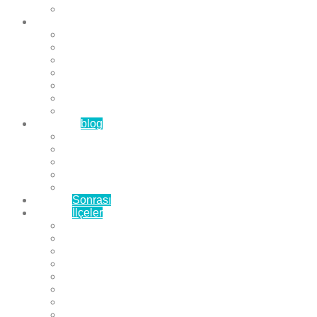
Çözüm Ortaklarımız
Hizmetlerimiz
Laminat Parke
Derzli Parke
Sistre ve Cila
Su Geçirmez Parke
Ahşap Parke
Masif Parke
Fuar Parkesi
Haberler
blog
Büyükçekmece Parke
Beylikdüzü Parke
Esenyurt Parke
Bakırköy Parke
Avcılar Parke
Öncesi
Sonrası
Bayiler
İlçeler
Yeşilköy Florya Parke
Büyükçekmece Parke
Alkent 2000 Parke
Beylikdüzü Parke
Beykent Parke
Esenkent Parke
Esenyurt Parke
Avcılar Parke