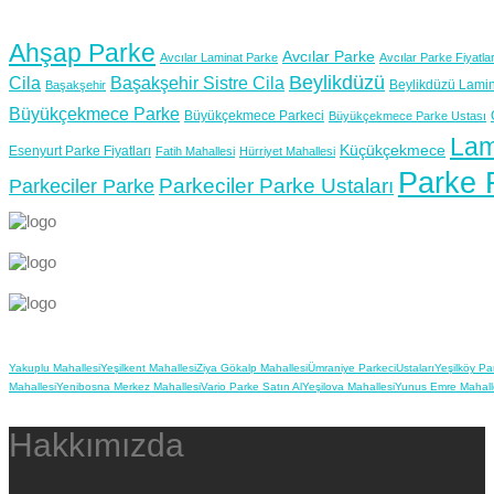
Ahşap Parke
Avcılar Parke
Avcılar Laminat Parke
Avcılar Parke Fiyatlar
Beylikdüzü
Cila
Başakşehir Sistre Cila
Beylikdüzü Lamin
Başakşehir
Büyükçekmece Parke
Büyükçekmece Parkeci
Büyükçekmece Parke Ustası
Lam
Küçükçekmece
Esenyurt Parke Fiyatları
Fatih Mahallesi
Hürriyet Mahallesi
Parke F
Parkeciler Parke Ustaları
Parkeciler Parke
Yakuplu Mahallesi
Yeşilkent Mahallesi
Ziya Gökalp Mahallesi
Ümraniye Parkeci
Ustaları
Yeşilköy Pa
Mahallesi
Yenibosna Merkez Mahallesi
Vario Parke Satın Al
Yeşilova Mahallesi
Yunus Emre Mahall
Hakkımızda