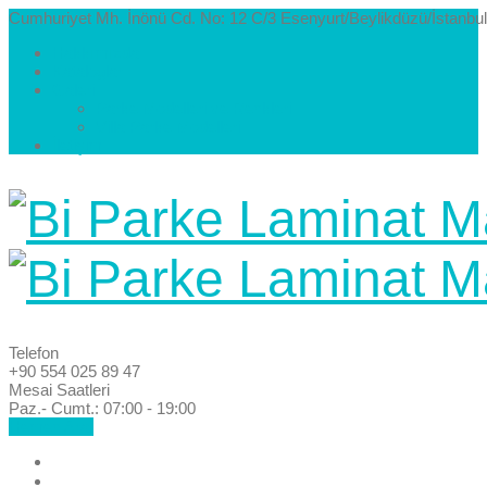
Cumhuriyet Mh. İnönü Cd. No: 12 C/3 Esenyurt/Beylikdüzü/İstanbul
Hakkımızda
Kataloglar
Galeri
Parke Modelleri ve Renkleri
Villa Parke Modelleri
İletişim
Telefon
+90 554 025 89 47
Mesai Saatleri
Paz.- Cumt.: 07:00 - 19:00
Hemen Ara!
Anasayfa
Hakkımızda