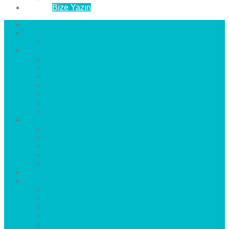
İletişim
Bize Yazın
Anasayfa
Hakkımızda
Çözüm Ortaklarımız
Hizmetlerimiz
Laminat Parke
Derzli Parke
Sistre ve Cila
Su Geçirmez Parke
Ahşap Parke
Masif Parke
Fuar Parkesi
Haberler
blog
Büyükçekmece Parke
Beylikdüzü Parke
Esenyurt Parke
Bakırköy Parke
Avcılar Parke
Öncesi
Sonrası
Bayiler
İlçeler
Yeşilköy Florya Parke
Büyükçekmece Parke
Alkent 2000 Parke
Beylikdüzü Parke
Beykent Parke