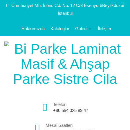
Cumhuriyet Mh. İnönü Cd. No: 12 C/3 Esenyurt/Beylikdüzü/
İstanbul
Hakkımızda
Kataloglar
Galeri
İletişim
Telefon
+90 554 025 89 47
Mesai Saatleri