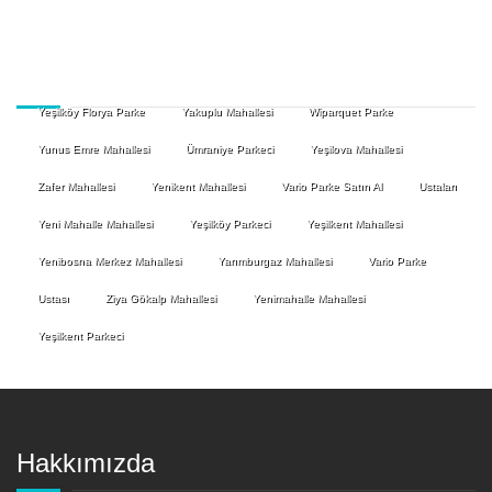
Yeşilköy Florya Parke
Yakuplu Mahallesi
Wiparquet Parke
Yunus Emre Mahallesi
Ümraniye Parkeci
Yeşilova Mahallesi
Zafer Mahallesi
Yenikent Mahallesi
Vario Parke Satın Al
Ustaları
Yeni Mahalle Mahallesi
Yeşilköy Parkeci
Yeşilkent Mahallesi
Yenibosna Merkez Mahallesi
Yarımburgaz Mahallesi
Vario Parke
Ustası
Ziya Gökalp Mahallesi
Yenimahalle Mahallesi
Yeşilkent Parkeci
Hakkımızda