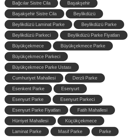
Bağcılar Sistre Cila
Başakşehir
Başakşehir Sistre Cila
Beylikdüzü
Beylikdüzü Laminat Parke
Beylikdüzü Parke
Beylikdüzü Parkeci
Beylikdüzü Parke Fiyatları
Büyükçekmece
Büyükçekmece Parke
Büyükçekmece Parkeci
Büyükçekmece Parke Ustası
Cumhuriyet Mahallesi
Derzli Parke
Esenkent Parke
Esenyurt
Esenyurt Parke
Esenyurt Parkeci
Esenyurt Parke Fiyatları
Fatih Mahallesi
Hürriyet Mahallesi
Küçükçekmece
Laminat Parke
Masif Parke
Parke