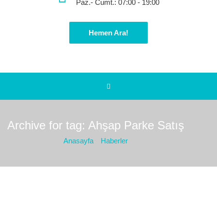
Paz.- Cumt.: 07:00 - 19:00
Hemen Ara!
Archive for tag: Ahşap Parke Satış
Bulunduğız yer :
Anasayfa
Haberler
Ahşap Parke Satış