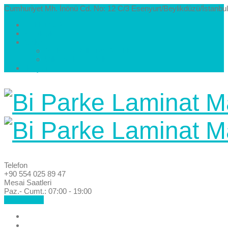
Cumhuriyet Mh. İnönü Cd. No: 12 C/3 Esenyurt/Beylikdüzü/İstanbul
Hakkımızda
Kataloglar
Galeri
Parke Modelleri ve Renkleri
Villa Parke Modelleri
İletişim
Telefon
+90 554 025 89 47
Mesai Saatleri
Paz.- Cumt.: 07:00 - 19:00
Hemen Ara!
Anasayfa
Hakkımızda