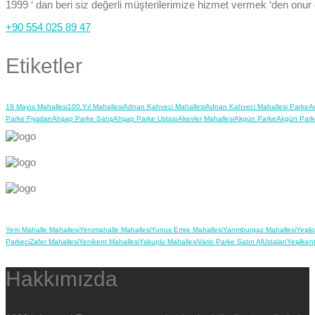
1999 ‘ dan beri siz değerli müşterilerimize hizmet vermek ‘den onur
+90 554 025 89 47
Etiketler
19 Mayıs Mahallesi
100.Yıl Mahallesi
Adnan Kahveci Mahallesi
Adnan Kahveci Mahallesi Parke
A
Parke Fiyatları
Ahşap Parke Satış
Ahşap Parke Ustası
Akevler Mahallesi
Akgün Parke
Akgün Park
Yeni Mahalle Mahallesi
Yenimahalle Mahallesi
Yunus Emre Mahallesi
Yarımburgaz Mahallesi
Yeşil
Parkeci
Zafer Mahallesi
Yenikent Mahallesi
Yakuplu Mahallesi
Vario Parke Satın Al
Ustaları
Yeşilken
Hakkımızda