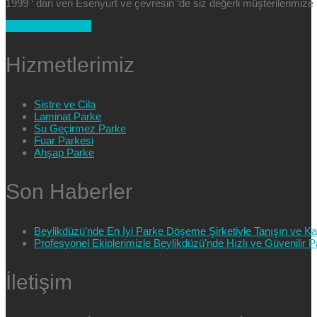
1999 ‘ dan veri Esenyurt ve çevresin ‘de siz değerli müşterilerimi
+90 554 025 89 47
Hizmetlerimiz
Sistre ve Cila
Laminat Parke
Su Geçirmez Parke
Fuar Parkesi
Ahşap Parke
Son Haberler
Beylikdüzü’nde En İyi Parke Döşeme Şirketiyle Tanışın ve Kali
Profesyonel Ekiplerimizle Beylikdüzü’nde Hızlı ve Güvenilir
İletişim