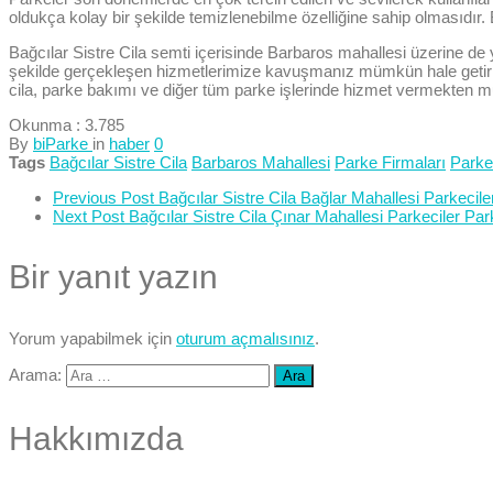
oldukça kolay bir şekilde temizlenebilme özelliğine sahip olmasıdır.
Bağcılar Sistre Cila semti içerisinde Barbaros mahallesi üzerine de
şekilde gerçekleşen hizmetlerimize kavuşmanız mümkün hale getirilmi
cila, parke bakımı ve diğer tüm parke işlerinde hizmet vermekten m
Okunma :
3.785
By
biParke
in
haber
0
Tags
Bağcılar Sistre Cila
Barbaros Mahallesi
Parke Firmaları
Parke
Previous Post
Bağcılar Sistre Cila Bağlar Mahallesi Parkecil
Next Post
Bağcılar Sistre Cila Çınar Mahallesi Parkeciler Par
Bir yanıt yazın
Yorum yapabilmek için
oturum açmalısınız
.
Arama:
Hakkımızda