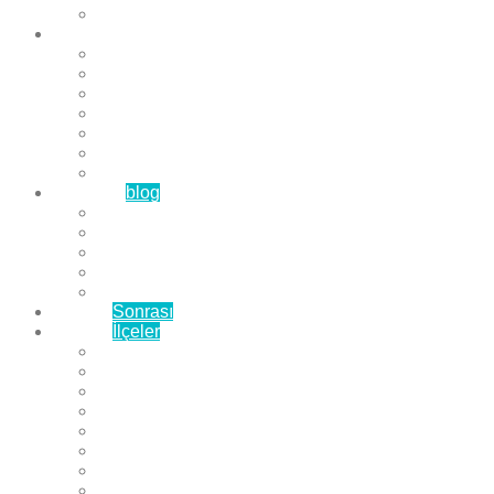
Çözüm Ortaklarımız
Hizmetlerimiz
Laminat Parke
Derzli Parke
Sistre ve Cila
Su Geçirmez Parke
Ahşap Parke
Masif Parke
Fuar Parkesi
Haberler
blog
Büyükçekmece Parke
Beylikdüzü Parke
Esenyurt Parke
Bakırköy Parke
Avcılar Parke
Öncesi
Sonrası
Bayiler
İlçeler
Yeşilköy Florya Parke
Büyükçekmece Parke
Alkent 2000 Parke
Beylikdüzü Parke
Beykent Parke
Esenkent Parke
Esenyurt Parke
Avcılar Parke