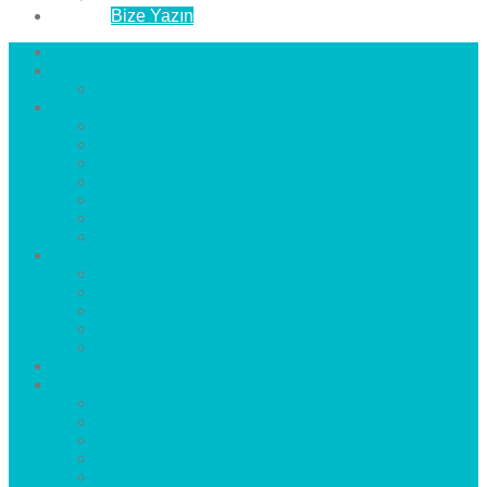
İletişim
Bize Yazın
Anasayfa
Hakkımızda
Çözüm Ortaklarımız
Hizmetlerimiz
Laminat Parke
Derzli Parke
Sistre ve Cila
Su Geçirmez Parke
Ahşap Parke
Masif Parke
Fuar Parkesi
Haberler
blog
Büyükçekmece Parke
Beylikdüzü Parke
Esenyurt Parke
Bakırköy Parke
Avcılar Parke
Öncesi
Sonrası
Bayiler
İlçeler
Yeşilköy Florya Parke
Büyükçekmece Parke
Alkent 2000 Parke
Beylikdüzü Parke
Beykent Parke