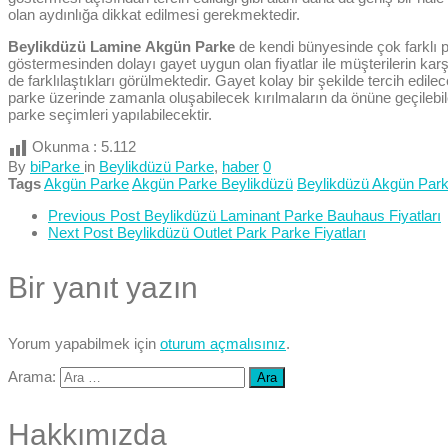
olan aydınlığa dikkat edilmesi gerekmektedir.
Beylikdüzü Lamine
Akgün Parke
de kendi bünyesinde çok farklı pa
göstermesinden dolayı gayet uygun olan fiyatlar ile müşterilerin karşıs
de farklılaştıkları görülmektedir. Gayet kolay bir şekilde tercih edil
parke üzerinde zamanla oluşabilecek kırılmaların da önüne geçilebi
parke seçimleri yapılabilecektir.
Okunma :
5.112
By
biParke
in
Beylikdüzü Parke
,
haber
0
Tags
Akgün Parke
Akgün Parke Beylikdüzü
Beylikdüzü Akgün Par
Previous Post
Beylikdüzü Laminant Parke Bauhaus Fiyatları
Next Post
Beylikdüzü Outlet Park Parke Fiyatları
Bir yanıt yazın
Yorum yapabilmek için
oturum açmalısınız
.
Arama:
Hakkımızda