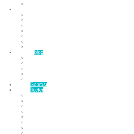
Çözüm Ortaklarımız
Hizmetlerimiz
Laminat Parke
Derzli Parke
Sistre ve Cila
Su Geçirmez Parke
Ahşap Parke
Masif Parke
Fuar Parkesi
Haberler
blog
Büyükçekmece Parke
Beylikdüzü Parke
Esenyurt Parke
Bakırköy Parke
Avcılar Parke
Öncesi
Sonrası
Bayiler
İlçeler
Yeşilköy Florya Parke
Büyükçekmece Parke
Alkent 2000 Parke
Beylikdüzü Parke
Beykent Parke
Esenkent Parke
Esenyurt Parke
Avcılar Parke