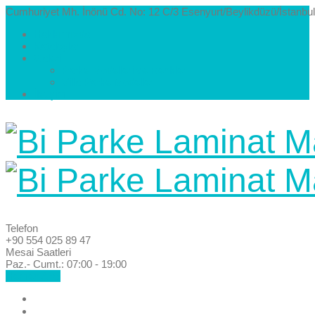
Cumhuriyet Mh. İnönü Cd. No: 12 C/3 Esenyurt/Beylikdüzü/İstanbul
Hakkımızda
Kataloglar
Galeri
Parke Modelleri ve Renkleri
Villa Parke Modelleri
İletişim
Telefon
+90 554 025 89 47
Mesai Saatleri
Paz.- Cumt.: 07:00 - 19:00
Hemen Ara!
Anasayfa
Hakkımızda