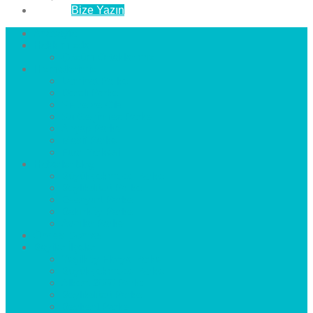
İletişim
Bize Yazın
Anasayfa
Hakkımızda
Çözüm Ortaklarımız
Hizmetlerimiz
Laminat Parke
Derzli Parke
Sistre ve Cila
Su Geçirmez Parke
Ahşap Parke
Masif Parke
Fuar Parkesi
Haberler
blog
Büyükçekmece Parke
Beylikdüzü Parke
Esenyurt Parke
Bakırköy Parke
Avcılar Parke
Öncesi
Sonrası
Bayiler
İlçeler
Yeşilköy Florya Parke
Büyükçekmece Parke
Alkent 2000 Parke
Beylikdüzü Parke
Beykent Parke