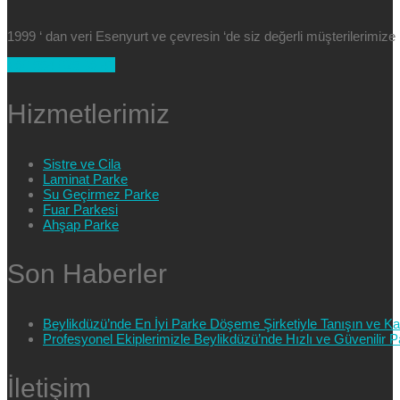
1999 ‘ dan veri Esenyurt ve çevresin ‘de siz değerli müşterilerimi
+90 554 025 89 47
Hizmetlerimiz
Sistre ve Cila
Laminat Parke
Su Geçirmez Parke
Fuar Parkesi
Ahşap Parke
Son Haberler
Beylikdüzü’nde En İyi Parke Döşeme Şirketiyle Tanışın ve Kali
Profesyonel Ekiplerimizle Beylikdüzü’nde Hızlı ve Güvenilir
İletişim