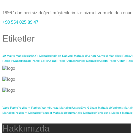
1999 ‘ dan beri siz değerli müşterilerimize hizmet vermek ‘den onur
+90 554 025 89 47
Etiketler
19 Mayıs Mahallesi
100.Yıl Mahallesi
Adnan Kahveci Mahallesi
Adnan Kahveci Mahallesi Parke
A
Parke Fiyatları
Ahşap Parke Satış
Ahşap Parke Ustası
Akevler Mahallesi
Akgün Parke
Akgün Park
Vario Parke
Yeşilkent Parkeci
Yarımburgaz Mahallesi
Ustası
Ziya Gökalp Mahallesi
Yenikent Mahall
Mahallesi
Yeşilkent Mahallesi
Yakuplu Mahallesi
Yenimahalle Mahallesi
Yenibosna Merkez Mahalle
Hakkımızda