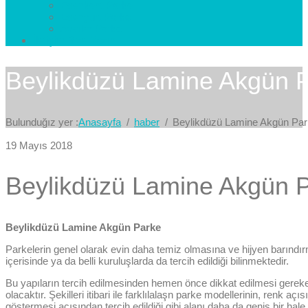
Esenkent Parke
Esenyurt Parke
Avcılar Parke
İletişim
Bize Yazın
Beylikdüzü Lamine Akgün 
Bulunduğız yer :
Anasayfa
haber
Beylikdüzü Lamine Akgün Pa
19 Mayıs 2018
Beylikdüzü Lamine Akgün 
Beylikdüzü Lamine Akgün Parke
Parkelerin genel olarak evin daha temiz olmasına ve hijyen barındır
içerisinde ya da belli kuruluşlarda da tercih edildiği bilinmektedir.
Bu yapıların tercih edilmesinden hemen önce dikkat edilmesi gereke
olacaktır. Şekilleri itibari ile farklılalaşn parke modellerinin, renk a
göstermesi açısından tercih edildiği gibi alanı daha da geniş bir hale 