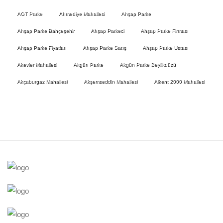
AGT Parke
Ahmediye Mahallesi
Ahşap Parke
Ahşap Parke Bahçeşehir
Ahşap Parkeci
Ahşap Parke Firması
Ahşap Parke Fiyatları
Ahşap Parke Satış
Ahşap Parke Ustası
Akevler Mahallesi
Akgün Parke
Akgün Parke Beylikdüzü
Akçaburgaz Mahallesi
Akşemseddin Mahallesi
Alkent 2000 Mahallesi