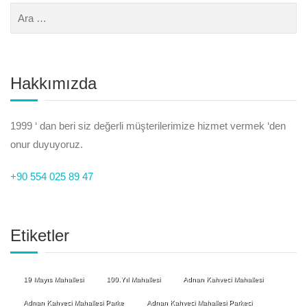
Hakkımızda
1999 ‘ dan beri siz değerli müşterilerimize hizmet vermek ‘den
onur duyuyoruz.
+90 554 025 89 47
Etiketler
19 Mayıs Mahallesi
100.Yıl Mahallesi
Adnan Kahveci Mahallesi
Adnan Kahveci Mahallesi Parke
Adnan Kahveci Mahallesi Parkeci