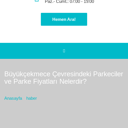
Paz.- Cumt.: 07:00 - 19:00
Hemen Ara!
Büyükçekmece Çevresindeki Parkeciler
ve Parke Fiyatları Nelerdir?
Bulunduğız yer :
Anasayfa
haber
Büyükçekmece Çevresindeki Parkeciler ve Parke Fiyatları
Nelerdir?