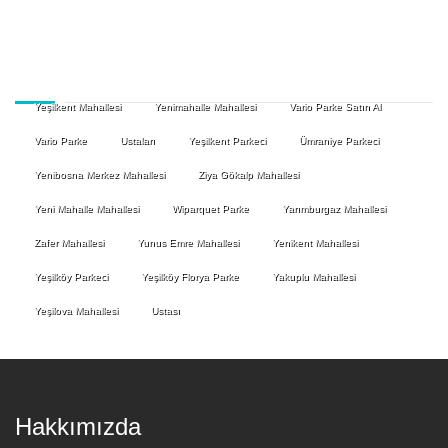
Yeşilkent Mahallesi
Yenimahalle Mahallesi
Vario Parke Satın Al
Vario Parke
Ustaları
Yeşilkent Parkeci
Ümraniye Parkeci
Yenibosna Merkez Mahallesi
Ziya Gökalp Mahallesi
Yeni Mahalle Mahallesi
Wiparquet Parke
Yarımburgaz Mahallesi
Zafer Mahallesi
Yunus Emre Mahallesi
Yenikent Mahallesi
Yeşilköy Parkeci
Yeşilköy Florya Parke
Yakuplu Mahallesi
Yeşilova Mahallesi
Ustası
Hakkımızda