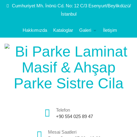
Cumhuriyet Mh. İnönü Cd. No: 12 C/3 Esenyurt/Beylikdüzü/
İstanbul
Hakkımızda
Kataloglar
Galeri
İletişim
Telefon
+90 554 025 89 47
Mesai Saatleri