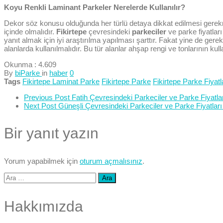
Koyu Renkli Laminant Parkeler Nerelerde Kullanılır?
Dekor söz konusu olduğunda her türlü detaya dikkat edilmesi gerekm
içinde olmalıdır.
Fikirtepe
çevresindeki
parkeciler
ve parke fiyatlar
yanıt almak için iyi araştırılma yapılması şarttır. Fakat yine de ger
alanlarda kullanılmalıdır. Bu tür alanlar ahşap rengi ve tonlarının kul
Okunma :
4.609
By
biParke
in
haber
0
Tags
Fikirtepe Laminat Parke
Fikirtepe Parke
Fikirtepe Parke Fiyatl
Previous Post
Fatih Çevresindeki Parkeciler ve Parke Fiyatlar
Next Post
Güneşli Çevresindeki Parkeciler ve Parke Fiyatları
Bir yanıt yazın
Yorum yapabilmek için
oturum açmalısınız
.
Arama:
Hakkımızda