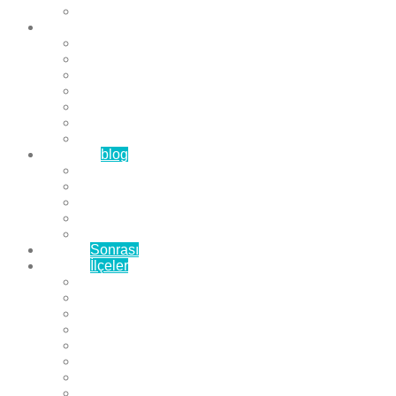
Çözüm Ortaklarımız
Hizmetlerimiz
Laminat Parke
Derzli Parke
Sistre ve Cila
Su Geçirmez Parke
Ahşap Parke
Masif Parke
Fuar Parkesi
Haberler
blog
Büyükçekmece Parke
Beylikdüzü Parke
Esenyurt Parke
Bakırköy Parke
Avcılar Parke
Öncesi
Sonrası
Bayiler
İlçeler
Yeşilköy Florya Parke
Büyükçekmece Parke
Alkent 2000 Parke
Beylikdüzü Parke
Beykent Parke
Esenkent Parke
Esenyurt Parke
Avcılar Parke