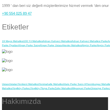
1999 ‘ dan beri siz değerli müşterilerimize hizmet vermek ‘den onur
+90 554 025 89 47
Etiketler
19 Mayıs Mahallesi
100.Yıl Mahallesi
Adnan Kahveci Mahallesi
Adnan Kahveci Mahallesi Parke
A
Parke Fiyatları
Ahşap Parke Satış
Ahşap Parke Ustası
Akevler Mahallesi
Akgün Parke
Akgün Park
Ustası
Ustaları
Yenikent Mahallesi
Yenimahalle Mahallesi
Vario Parke Satın Al
Yarımburgaz Mahalle
Mahallesi
Yeşilköy Parkeci
Yeşilköy Florya Parke
Zafer Mahallesi
Wiparquet Parke
Ümraniye Parkec
Hakkımızda