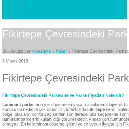
Esenkent Parke
Esenyurt Parke
Avcılar Parke
İletişim
Bize Yazın
Fikirtepe Çevresindeki Parke
Bulunduğız yer :
Anasayfa
haber
Fikirtepe Çevresindeki Parkeci
6 Mayıs 2018
Fikirtepe Çevresindeki Parke
Fikirtepe Çevresindeki Parkeciler ve Parke Fiyatları Nelerdir?
Laminant parke
tarzı yer döşemeleri yaşam alanlarında hijyenik bir
konusu bu nedenle çok önemlidir. İstanbul’da
Fikirtepe
semti binlerc
bölge, binaların konforu açısından son derece lüks seçenekler sunma
laminant
parkelerin kullanıldığı görülmektedir. Ahşap görünümündeki
olmuştur. En iyi laminant döşeme işlemi ve en uygun fiyatlar için Fik