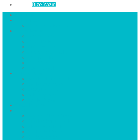
İletişim
Bize Yazın
Anasayfa
Hakkımızda
Çözüm Ortaklarımız
Hizmetlerimiz
Laminat Parke
Derzli Parke
Sistre ve Cila
Su Geçirmez Parke
Ahşap Parke
Masif Parke
Fuar Parkesi
Haberler
blog
Büyükçekmece Parke
Beylikdüzü Parke
Esenyurt Parke
Bakırköy Parke
Avcılar Parke
Öncesi
Sonrası
Bayiler
İlçeler
Yeşilköy Florya Parke
Büyükçekmece Parke
Alkent 2000 Parke
Beylikdüzü Parke
Beykent Parke