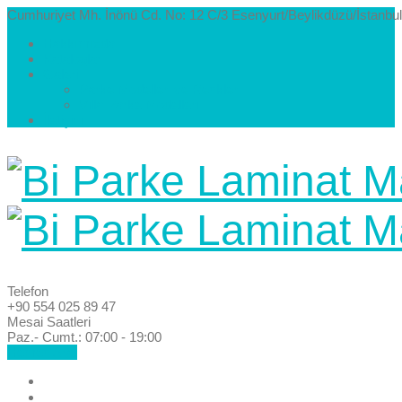
Cumhuriyet Mh. İnönü Cd. No: 12 C/3 Esenyurt/Beylikdüzü/İstanbul
Hakkımızda
Kataloglar
Galeri
Parke Modelleri ve Renkleri
Villa Parke Modelleri
İletişim
Telefon
+90 554 025 89 47
Mesai Saatleri
Paz.- Cumt.: 07:00 - 19:00
Hemen Ara!
Anasayfa
Hakkımızda