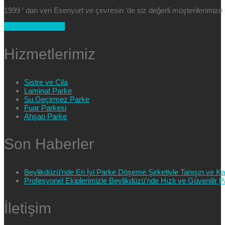
1999 ‘ dan veri Esenyurt ve çevresin ‘de siz değerli müşterilerimi
+90 554 025 89 47
Hizmetlerimiz
Sistre ve Cila
Laminat Parke
Su Geçirmez Parke
Fuar Parkesi
Ahşap Parke
Son Haberler
Beylikdüzü’nde En İyi Parke Döşeme Şirketiyle Tanışın ve Kali
Profesyonel Ekiplerimizle Beylikdüzü’nde Hızlı ve Güvenilir
İletişim