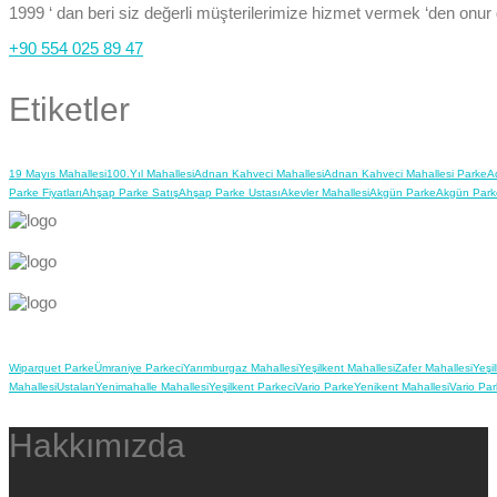
1999 ‘ dan beri siz değerli müşterilerimize hizmet vermek ‘den onur
+90 554 025 89 47
Etiketler
19 Mayıs Mahallesi
100.Yıl Mahallesi
Adnan Kahveci Mahallesi
Adnan Kahveci Mahallesi Parke
A
Parke Fiyatları
Ahşap Parke Satış
Ahşap Parke Ustası
Akevler Mahallesi
Akgün Parke
Akgün Park
Wiparquet Parke
Ümraniye Parkeci
Yarımburgaz Mahallesi
Yeşilkent Mahallesi
Zafer Mahallesi
Yeşi
Mahallesi
Ustaları
Yenimahalle Mahallesi
Yeşilkent Parkeci
Vario Parke
Yenikent Mahallesi
Vario Par
Hakkımızda