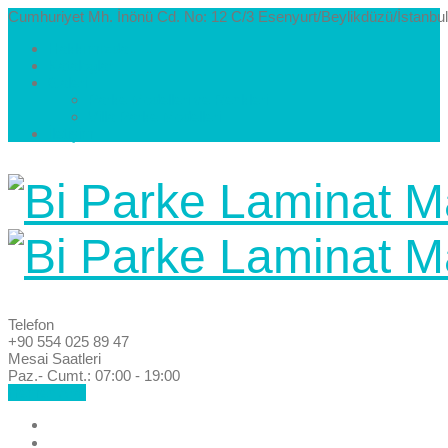
Cumhuriyet Mh. İnönü Cd. No: 12 C/3 Esenyurt/Beylikdüzü/İstanbul
Hakkımızda
Kataloglar
Galeri
Parke Modelleri ve Renkleri
Villa Parke Modelleri
İletişim
Telefon
+90 554 025 89 47
Mesai Saatleri
Paz.- Cumt.: 07:00 - 19:00
Hemen Ara!
Anasayfa
Hakkımızda