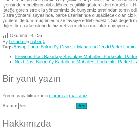
içerisinde modellerin olabildiğince çeşitlilik gösterdikleri görüleb
İsteğe göre sistre cila yöntemimiz de bünyemiz tarafından temin edil
Sistre yöntemi sayesinde, parke üzerilerinde oluşabilecek olan çizi
yöntemi de tüm müşterilerimize tavsiye edilebilecektir. Siz değerli m
diğer tüm parke işlerinde hizmet vermekten mutluluk duyuyoruz.
Okunma :
4.196
By
biParke
in
haber
0
Tags
Ahşap Parke
Bakırköy Cevizlik Mahallesi
Derzli Parke
Lamina
Previous Post
Bakırköy Basınköy Mahallesi Parkeciler Parke 
Next Post
Bakırköy Kartaltepe Mahallesi Parkeciler Parke Ust
Bir yanıt yazın
Yorum yapabilmek için
oturum açmalısınız
.
Arama:
Hakkımızda