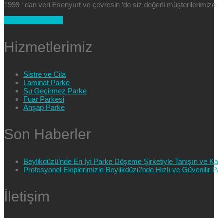
1999 ‘ dan veri Esenyurt ve çevresin ‘de siz değerli müşterilerimi
+90 554 025 89 47
Hizmetlerimiz
Sistre ve Cila
Laminat Parke
Su Geçirmez Parke
Fuar Parkesi
Ahşap Parke
Son Haberler
Beylikdüzü’nde En İyi Parke Döşeme Şirketiyle Tanışın ve Kali
Profesyonel Ekiplerimizle Beylikdüzü’nde Hızlı ve Güvenilir
İletişim