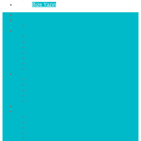
İletişim
Bize Yazın
Anasayfa
Hakkımızda
Çözüm Ortaklarımız
Hizmetlerimiz
Laminat Parke
Derzli Parke
Sistre ve Cila
Su Geçirmez Parke
Ahşap Parke
Masif Parke
Fuar Parkesi
Haberler
blog
Büyükçekmece Parke
Beylikdüzü Parke
Esenyurt Parke
Bakırköy Parke
Avcılar Parke
Öncesi
Sonrası
Bayiler
İlçeler
Yeşilköy Florya Parke
Büyükçekmece Parke
Alkent 2000 Parke
Beylikdüzü Parke
Beykent Parke