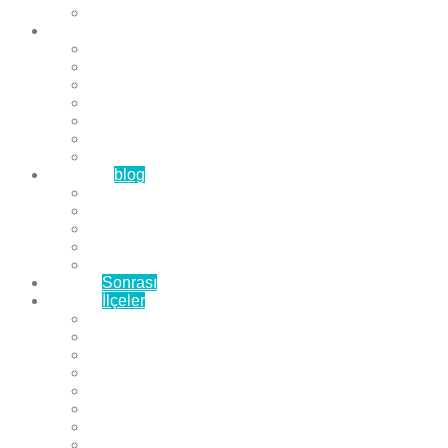
Çözüm Ortaklarımız
Hizmetlerimiz
Laminat Parke
Derzli Parke
Sistre ve Cila
Su Geçirmez Parke
Ahşap Parke
Masif Parke
Fuar Parkesi
Haberler
blog
Büyükçekmece Parke
Beylikdüzü Parke
Esenyurt Parke
Bakırköy Parke
Avcılar Parke
Öncesi
Sonrası
Bayiler
İlçeler
Yeşilköy Florya Parke
Büyükçekmece Parke
Alkent 2000 Parke
Beylikdüzü Parke
Beykent Parke
Esenkent Parke
Esenyurt Parke
Avcılar Parke