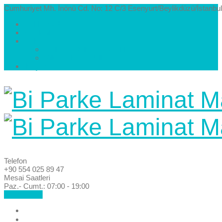
Cumhuriyet Mh. İnönü Cd. No: 12 C/3 Esenyurt/Beylikdüzü/İstanbul
Hakkımızda
Kataloglar
Galeri
Parke Modelleri ve Renkleri
Villa Parke Modelleri
İletişim
Telefon
+90 554 025 89 47
Mesai Saatleri
Paz.- Cumt.: 07:00 - 19:00
Hemen Ara!
Anasayfa
Hakkımızda