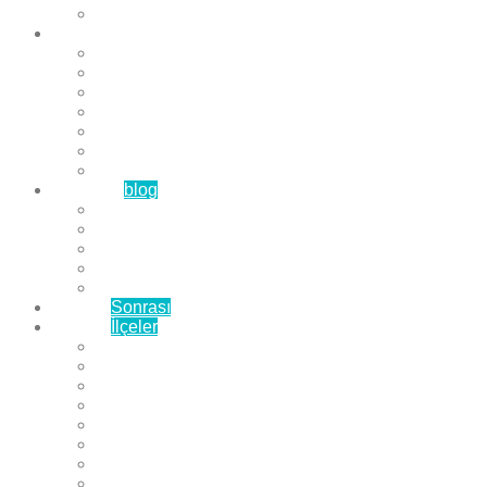
Çözüm Ortaklarımız
Hizmetlerimiz
Laminat Parke
Derzli Parke
Sistre ve Cila
Su Geçirmez Parke
Ahşap Parke
Masif Parke
Fuar Parkesi
Haberler
blog
Büyükçekmece Parke
Beylikdüzü Parke
Esenyurt Parke
Bakırköy Parke
Avcılar Parke
Öncesi
Sonrası
Bayiler
İlçeler
Yeşilköy Florya Parke
Büyükçekmece Parke
Alkent 2000 Parke
Beylikdüzü Parke
Beykent Parke
Esenkent Parke
Esenyurt Parke
Avcılar Parke