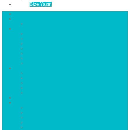
İletişim
Bize Yazın
Anasayfa
Hakkımızda
Çözüm Ortaklarımız
Hizmetlerimiz
Laminat Parke
Derzli Parke
Sistre ve Cila
Su Geçirmez Parke
Ahşap Parke
Masif Parke
Fuar Parkesi
Haberler
blog
Büyükçekmece Parke
Beylikdüzü Parke
Esenyurt Parke
Bakırköy Parke
Avcılar Parke
Öncesi
Sonrası
Bayiler
İlçeler
Yeşilköy Florya Parke
Büyükçekmece Parke
Alkent 2000 Parke
Beylikdüzü Parke
Beykent Parke