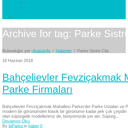
Esenkent Parke
Esenyurt Parke
Avcılar Parke
İletişim
Bize Yazın
Archive for tag: Parke Sistr
Bulunduğız yer :
Anasayfa
Haberler
Parke Sistre Cila
16 Haziran 2018
Bahçelievler Fevziçakmak M
Parke Firmaları
Bahçelievler Fevziçakmak Mahallesi Parkeciler Parke Ustaları ve Pa
modern bir görünümden klasik bir görünüme kadar pek çok çeşidin site
olan süpürgelik modellerimiz de, bünyemizde yer alır. Süpürg...
Devamını Oku
By
biParke
in
haber
0