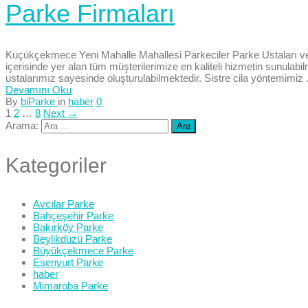
Parke Firmaları
Küçükçekmece Yeni Mahalle Mahallesi Parkeciler Parke Ustaları ve 
içerisinde yer alan tüm müşterilerimize en kaliteli hizmetin sunulabi
ustalarımız sayesinde oluşturulabilmektedir. Sistre cila yöntemimiz .
Devamını Oku
By
biParke
in
haber
0
1
2
…
8
Next →
Arama:
Kategoriler
Avcılar Parke
Bahçeşehir Parke
Bakırköy Parke
Beylikdüzü Parke
Büyükçekmece Parke
Esenyurt Parke
haber
Mimaroba Parke