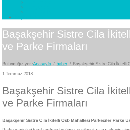
Esenkent Parke
Esenyurt Parke
Avcılar Parke
İletişim
Bize Yazın
Başakşehir Sistre Cila İkite
ve Parke Firmaları
Bulunduğız yer :
Anasayfa
haber
Başakşehir Sistre Cila İkitell
1 Temmuz 2018
Başakşehir Sistre Cila İkite
ve Parke Firmaları
Başakşehir Sistre Cila İkitelli Osb Mahallesi Parkeciler Parke Us
Parke modelleri tercih edilmeden önce, seçilecek olan parkenin cins