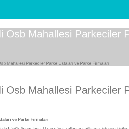
lli Osb Mahallesi Parkeciler 
i Osb Mahallesi Parkeciler Parke Ustaları ve Parke Firmaları
lli Osb Mahallesi Parkeciler 
taları ve Parke Firmaları
i de büyük önem taşır. Uzun süreli kullanım sağlamak isteyen kişiler 