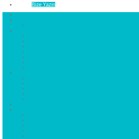
İletişim
Bize Yazın
Anasayfa
Hakkımızda
Çözüm Ortaklarımız
Hizmetlerimiz
Laminat Parke
Derzli Parke
Sistre ve Cila
Su Geçirmez Parke
Ahşap Parke
Masif Parke
Fuar Parkesi
Haberler
blog
Büyükçekmece Parke
Beylikdüzü Parke
Esenyurt Parke
Bakırköy Parke
Avcılar Parke
Öncesi
Sonrası
Bayiler
İlçeler
Yeşilköy Florya Parke
Büyükçekmece Parke
Alkent 2000 Parke
Beylikdüzü Parke
Beykent Parke