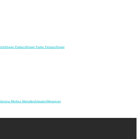
hir
Ahşap Parkeci
Ahşap Parke Firması
Ahşap
ibosna Merkez Mahallesi
Ustaları
Wiparquet