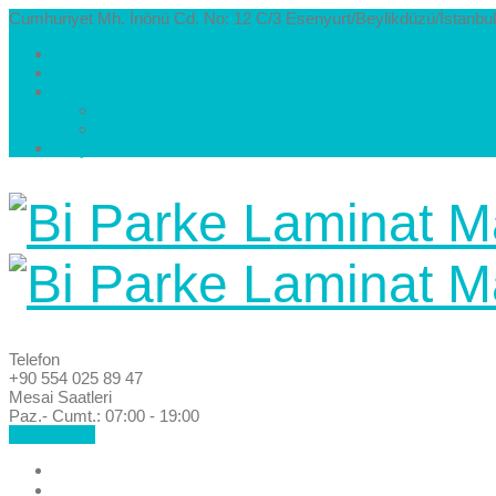
Cumhuriyet Mh. İnönü Cd. No: 12 C/3 Esenyurt/Beylikdüzü/İstanbul
Hakkımızda
Kataloglar
Galeri
Parke Modelleri ve Renkleri
Villa Parke Modelleri
İletişim
Telefon
+90 554 025 89 47
Mesai Saatleri
Paz.- Cumt.: 07:00 - 19:00
Hemen Ara!
Anasayfa
Hakkımızda