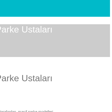
Parke Ustaları
Parke Ustaları
tarafından, masif parke modelleri