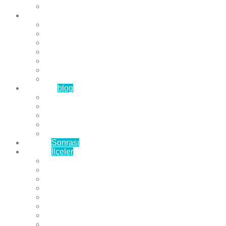
Çözüm Ortaklarımız
Hizmetlerimiz
Laminat Parke
Derzli Parke
Sistre ve Cila
Su Geçirmez Parke
Ahşap Parke
Masif Parke
Fuar Parkesi
Haberler
blog
Büyükçekmece Parke
Beylikdüzü Parke
Esenyurt Parke
Bakırköy Parke
Avcılar Parke
Öncesi
Sonrası
Bayiler
İlçeler
Yeşilköy Florya Parke
Büyükçekmece Parke
Alkent 2000 Parke
Beylikdüzü Parke
Beykent Parke
Esenkent Parke
Esenyurt Parke
Avcılar Parke