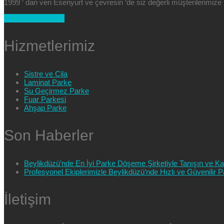
1999 ‘ dan veri Esenyurt ve çevresin ‘de siz değerli müşterilerimi
+90 554 025 89 47
Hizmetlerimiz
Sistre ve Cila
Laminat Parke
Su Geçirmez Parke
Fuar Parkesi
Ahşap Parke
Son Haberler
Beylikdüzü’nde En İyi Parke Döşeme Şirketiyle Tanışın ve Kali
Profesyonel Ekiplerimizle Beylikdüzü’nde Hızlı ve Güvenilir
İletişim