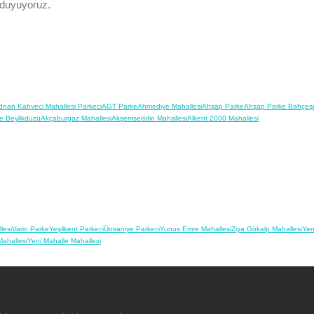
 duyuyoruz.
dnan Kahveci Mahallesi Parkeci
AGT Parke
Ahmediye Mahallesi
Ahşap Parke
Ahşap Parke Bahçeşe
e Beylikdüzü
Akçaburgaz Mahallesi
Akşemseddin Mahallesi
Alkent 2000 Mahallesi
lesi
Vario Parke
Yeşilkent Parkeci
Ümraniye Parkeci
Yunus Emre Mahallesi
Ziya Gökalp Mahallesi
Yen
Mahallesi
Yeni Mahalle Mahallesi