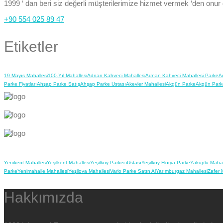
1999 ‘ dan beri siz değerli müşterilerimize hizmet vermek ‘den onur
+90 554 025 89 47
Etiketler
19 Mayıs Mahallesi
100.Yıl Mahallesi
Adnan Kahveci Mahallesi
Adnan Kahveci Mahallesi Parke
A
Parke Fiyatları
Ahşap Parke Satış
Ahşap Parke Ustası
Akevler Mahallesi
Akgün Parke
Akgün Park
Yenikent Mahallesi
Yeşilkent Mahallesi
Yeşilköy Parkeci
Ustası
Yeşilköy Florya Parke
Yakuplu Mahal
Parke
Yenimahalle Mahallesi
Yeşilova Mahallesi
Vario Parke Satın Al
Yarımburgaz Mahallesi
Zafer 
Hakkımızda