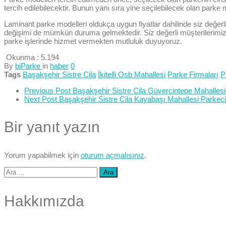
tercih edilebilecektir. Bunun yanı sıra yine seçilebilecek olan parke 
Laminant parke modelleri oldukça uygun fiyatlar dahilinde siz değerli
değişimi de mümkün duruma gelmektedir. Siz değerli müşterilerimize 
parke işlerinde hizmet vermekten mutluluk duyuyoruz.
Okunma :
5.194
By
biParke
in
haber
0
Tags
Başakşehir Sistre Cila
İkitelli Osb Mahallesi
Parke Firmaları
P
Previous Post
Başakşehir Sistre Cila Güvercintepe Mahallesi 
Next Post
Başakşehir Sistre Cila Kayabaşı Mahallesi Parkecil
Bir yanıt yazın
Yorum yapabilmek için
oturum açmalısınız
.
Arama:
Hakkımızda