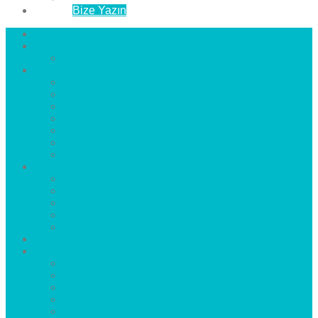
İletişim
Bize Yazın
Anasayfa
Hakkımızda
Çözüm Ortaklarımız
Hizmetlerimiz
Laminat Parke
Derzli Parke
Sistre ve Cila
Su Geçirmez Parke
Ahşap Parke
Masif Parke
Fuar Parkesi
Haberler
blog
Büyükçekmece Parke
Beylikdüzü Parke
Esenyurt Parke
Bakırköy Parke
Avcılar Parke
Öncesi
Sonrası
Bayiler
İlçeler
Yeşilköy Florya Parke
Büyükçekmece Parke
Alkent 2000 Parke
Beylikdüzü Parke
Beykent Parke