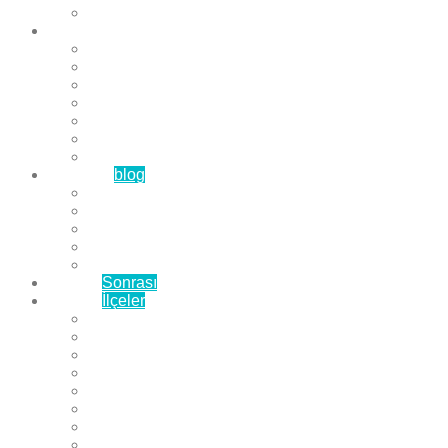
Çözüm Ortaklarımız
Hizmetlerimiz
Laminat Parke
Derzli Parke
Sistre ve Cila
Su Geçirmez Parke
Ahşap Parke
Masif Parke
Fuar Parkesi
Haberler
blog
Büyükçekmece Parke
Beylikdüzü Parke
Esenyurt Parke
Bakırköy Parke
Avcılar Parke
Öncesi
Sonrası
Bayiler
İlçeler
Yeşilköy Florya Parke
Büyükçekmece Parke
Alkent 2000 Parke
Beylikdüzü Parke
Beykent Parke
Esenkent Parke
Esenyurt Parke
Avcılar Parke