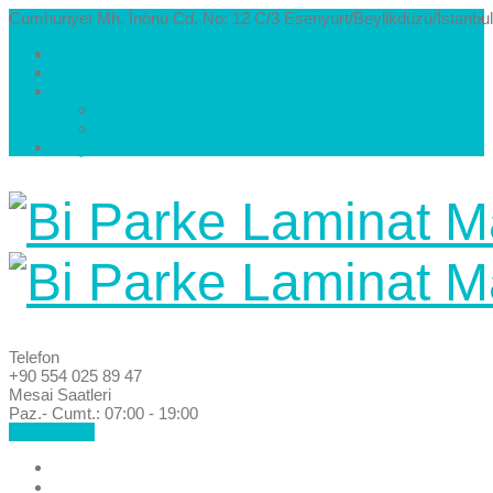
Cumhuriyet Mh. İnönü Cd. No: 12 C/3 Esenyurt/Beylikdüzü/İstanbul
Hakkımızda
Kataloglar
Galeri
Parke Modelleri ve Renkleri
Villa Parke Modelleri
İletişim
Telefon
+90 554 025 89 47
Mesai Saatleri
Paz.- Cumt.: 07:00 - 19:00
Hemen Ara!
Anasayfa
Hakkımızda