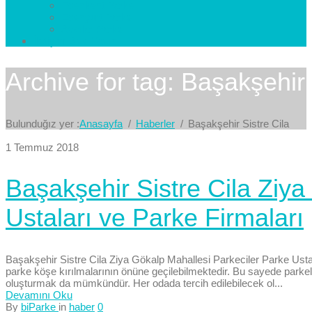
Esenkent Parke
Esenyurt Parke
Avcılar Parke
İletişim
Bize Yazın
Archive for tag: Başakşehir 
Bulunduğız yer :
Anasayfa
Haberler
Başakşehir Sistre Cila
1 Temmuz 2018
Başakşehir Sistre Cila Ziya
Ustaları ve Parke Firmaları
Başakşehir Sistre Cila Ziya Gökalp Mahallesi Parkeciler Parke Ustalar
parke köşe kırılmalarının önüne geçilebilmektedir. Bu sayede parkel
oluşturmak da mümkündür. Her odada tercih edilebilecek ol...
Devamını Oku
By
biParke
in
haber
0