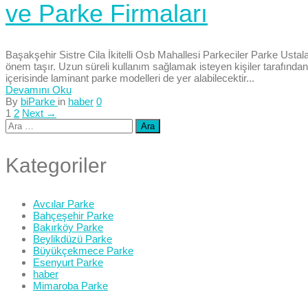
ve Parke Firmaları
Başakşehir Sistre Cila İkitelli Osb Mahallesi Parkeciler Parke Usta
önem taşır. Uzun süreli kullanım sağlamak isteyen kişiler tarafından,
içerisinde laminant parke modelleri de yer alabilecektir...
Devamını Oku
By
biParke
in
haber
0
1
2
Next →
Arama:
Kategoriler
Avcılar Parke
Bahçeşehir Parke
Bakırköy Parke
Beylikdüzü Parke
Büyükçekmece Parke
Esenyurt Parke
haber
Mimaroba Parke