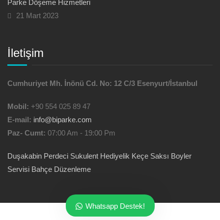
Parke Döşeme Hizmetleri
21 Mart 2023
İletişim
Cumhuriyet Mh. İnönü Cd. No: 12 C/3 Esenyurt/İstanbul
Mobil:
+90 554 025 89 47
E-mail:
info@biparke.com
Paz- Cumt:
07:00 Am - 19:00 Pm
Duşakabin
Perdeci
Sukulent Hediyelik
Keçe Saksı
Boyler
Servisi
Bahçe Düzenleme
Whatsapp Destek!