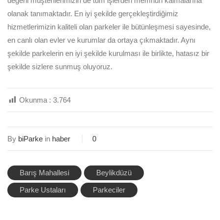
değerli müşterilerimizin de tüm işlerden memnun kalmalarına
olanak tanımaktadır. En iyi şekilde gerçekleştirdiğimiz
hizmetlerimizin kaliteli olan parkeler ile bütünleşmesi sayesinde,
en canlı olan evler ve kurumlar da ortaya çıkmaktadır. Aynı
şekilde parkelerin en iyi şekilde kurulması ile birlikte, hatasız bir
şekilde sizlere sunmuş oluyoruz.
Okunma :
3.764
By
biParke
in
haber
0
Barış Mahallesi
Beylikdüzü
Parke Ustaları
Parkeciler