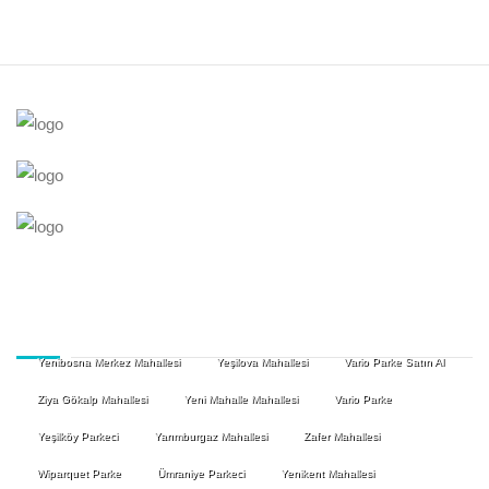
Yenibosna Merkez Mahallesi
Yeşilova Mahallesi
Vario Parke Satın Al
Ziya Gökalp Mahallesi
Yeni Mahalle Mahallesi
Vario Parke
Yeşilköy Parkeci
Yarımburgaz Mahallesi
Zafer Mahallesi
Wiparquet Parke
Ümraniye Parkeci
Yenikent Mahallesi