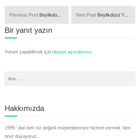
Previous Post
Beylikdüzü Adnan Kahveci Mahallesi Parkeciler ve Parke Ustaları
Next Post
Beylikdüzü Yakuplu Mahallesi Parkeciler ve Parke Ustaları
Bir yanıt yazın
Yorum yapabilmek için
oturum açmalısınız
.
Hakkımızda
1999 ‘ dan beri siz değerli müşterilerimize hizmet vermek ‘den
onur duyuyoruz.