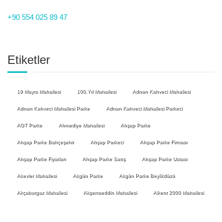
+90 554 025 89 47
Etiketler
19 Mayıs Mahallesi
100.Yıl Mahallesi
Adnan Kahveci Mahallesi
Adnan Kahveci Mahallesi Parke
Adnan Kahveci Mahallesi Parkeci
AGT Parke
Ahmediye Mahallesi
Ahşap Parke
Ahşap Parke Bahçeşehir
Ahşap Parkeci
Ahşap Parke Firması
Ahşap Parke Fiyatları
Ahşap Parke Satış
Ahşap Parke Ustası
Akevler Mahallesi
Akgün Parke
Akgün Parke Beylikdüzü
Akçaburgaz Mahallesi
Akşemseddin Mahallesi
Alkent 2000 Mahallesi