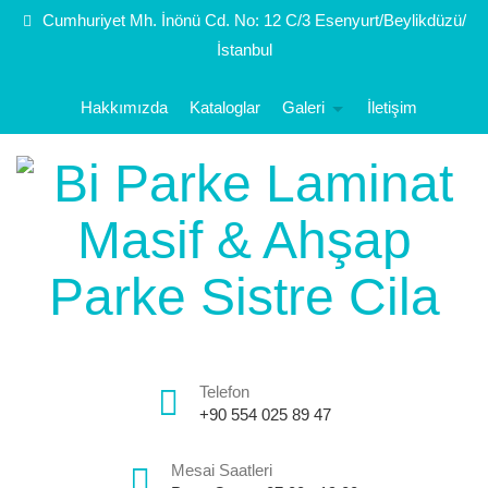
Cumhuriyet Mh. İnönü Cd. No: 12 C/3 Esenyurt/Beylikdüzü/
İstanbul
Hakkımızda
Kataloglar
Galeri
İletişim
Telefon
+90 554 025 89 47
Mesai Saatleri