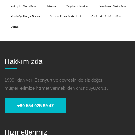
Yakuplu Mahallesi
Ustaları
Yeşilkent Parkeci
Yeşilkent Mahallesi
Yeşilköy Florya Parke
Yunus Emre Mahallesi
Yenimahalle Mahallesi
Ustası
Hakkımızda
1999 ‘ dan veri Esenyurt ve çevresin ‘de siz değerli
müşterilerimize hizmet vermek ‘den onur duyuyoruz.
+90 554 025 89 47
Hizmetlerimiz