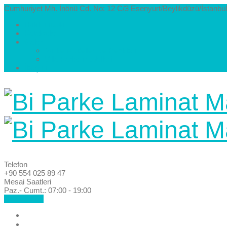
Cumhuriyet Mh. İnönü Cd. No: 12 C/3 Esenyurt/Beylikdüzü/İstanbul
Hakkımızda
Kataloglar
Galeri
Parke Modelleri ve Renkleri
Villa Parke Modelleri
İletişim
Telefon
+90 554 025 89 47
Mesai Saatleri
Paz.- Cumt.: 07:00 - 19:00
Hemen Ara!
Anasayfa
Hakkımızda