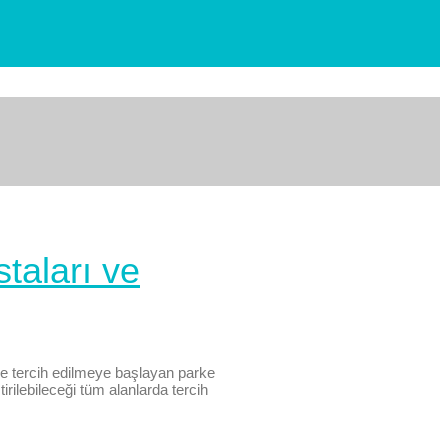
taları ve
de tercih edilmeye başlayan parke
ilebileceği tüm alanlarda tercih