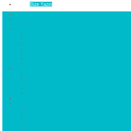
İletişim
Bize Yazın
Anasayfa
Hakkımızda
Çözüm Ortaklarımız
Hizmetlerimiz
Laminat Parke
Derzli Parke
Sistre ve Cila
Su Geçirmez Parke
Ahşap Parke
Masif Parke
Fuar Parkesi
Haberler
blog
Büyükçekmece Parke
Beylikdüzü Parke
Esenyurt Parke
Bakırköy Parke
Avcılar Parke
Öncesi
Sonrası
Bayiler
İlçeler
Yeşilköy Florya Parke
Büyükçekmece Parke
Alkent 2000 Parke
Beylikdüzü Parke
Beykent Parke