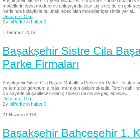
Başakşehir Sistre Cila Şehir Mahallesi Parkeciler Parke Ustaları ve
modellerin daha modern ev anlayışında olan kişilerce de en çok seç
içerisinde kolaylıkla bulunabilecek olan modeller içerisinde yer al...
Devamını Oku
By
biParke
in
haber
0
1 Temmuz 2018
Başakşehir Sistre Cila Başa
Parke Firmaları
Başakşehir Sistre Cila Başak Mahallesi Parkeciler Parke Ustaları ve
ve temiz bir görünüm alması mümkün olabilmektedir. Tercih dahilinde
Bu sayede oluşabilecek olan çiziklerin de önüne geçilebilece...
Devamını Oku
By
biParke
in
haber
0
21 Haziran 2018
Başakşehir Bahçeşehir 1. K