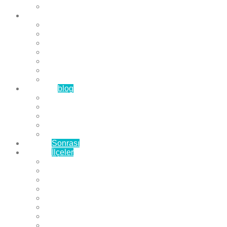
Çözüm Ortaklarımız
Hizmetlerimiz
Laminat Parke
Derzli Parke
Sistre ve Cila
Su Geçirmez Parke
Ahşap Parke
Masif Parke
Fuar Parkesi
Haberler
blog
Büyükçekmece Parke
Beylikdüzü Parke
Esenyurt Parke
Bakırköy Parke
Avcılar Parke
Öncesi
Sonrası
Bayiler
İlçeler
Yeşilköy Florya Parke
Büyükçekmece Parke
Alkent 2000 Parke
Beylikdüzü Parke
Beykent Parke
Esenkent Parke
Esenyurt Parke
Avcılar Parke