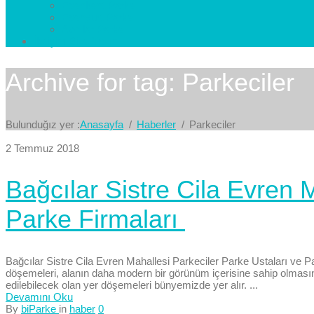
Esenkent Parke
Esenyurt Parke
Avcılar Parke
İletişim
Bize Yazın
Archive for tag: Parkeciler
Bulunduğız yer :
Anasayfa
Haberler
Parkeciler
2 Temmuz 2018
Bağcılar Sistre Cila Evren 
Parke Firmaları
Bağcılar Sistre Cila Evren Mahallesi Parkeciler Parke Ustaları ve P
döşemeleri, alanın daha modern bir görünüm içerisine sahip olmasına
edilebilecek olan yer döşemeleri bünyemizde yer alır. ...
Devamını Oku
By
biParke
in
haber
0