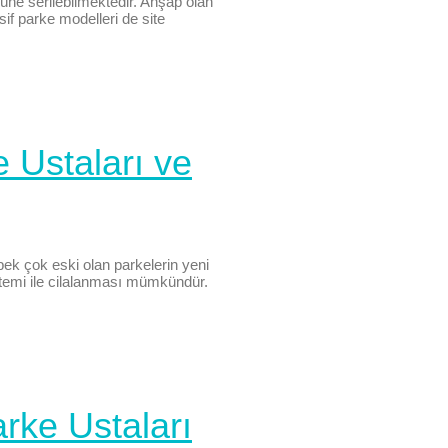
üne serilebilmektedir. Ahşap olan
f parke modelleri de site
 Ustaları ve
pek çok eski olan parkelerin yeni
ntemi ile cilalanması mümkündür.
rke Ustaları