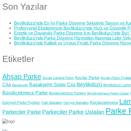
Son Yazılar
Beylikdüzü’nde En İyi Parke Döşeme Şirketiyle Tanışın ve Kali
Profesyonel Ekiplerimizle Beylikdüzü’nde Hızlı ve Güvenilir
Estetik ve Dayanıklı Parke Döşeme İçin Beylikdüzü’nde Bizi 
Beylikdüzü’nde Parke Döşeme Hizmetleri Alanında Lider Şirk
Beylikdüzü’nde Kaliteli ve Uygun Fiyatlı Parke Döşeme Hizme
Etiketler
Ahşap Parke
Avcılar Parke
Avcılar Laminat Parke
Avcılar Parke Fiyatlar
Beylikdüzü
Cila
Başakşehir Sistre Cila
Beylikdüzü Lamin
Başakşehir
Büyükçekmece Parke
Büyükçekmece Parkeci
Büyükçekmece Parke Ustası
Lam
Küçükçekmece
Esenyurt Parke Fiyatları
Fatih Mahallesi
Hürriyet Mahallesi
Parke F
Parkeciler Parke Ustaları
Parkeciler Parke