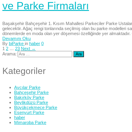
ve Parke Firmaları
Başakşehir Bahçeşehir 1. Kısım Mahallesi Parkeciler Parke Ustala
gelecektir. Ağaç rengi tonlarında seçilmiş olan bu parke modelleri 
dönemlerde en moda olan yer döşemesi özelliğinde yer almaktadır. Öz
Devamını Oku
By
biParke
in
haber
0
1
2
…
23
Next →
Arama:
Kategoriler
Avcılar Parke
Bahçeşehir Parke
Bakırköy Parke
Beylikdüzü Parke
Büyükçekmece Parke
Esenyurt Parke
haber
Mimaroba Parke