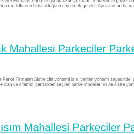
 Parke Firmaları Parkeler günümüzde çok farklı modeller ile gözler ön
ilen modellerden birisi olduğunu söylemek gerekir. Aynı zamanda masi
k Mahallesi Parkeciler Parke
 Parke Firmaları Sistre cila yöntemi ismi verilen yöntem sayesinde, 
 olan ve sitemiz içerisinden seçilen parke modellerinin de sistre yö
ısım Mahallesi Parkeciler Pa