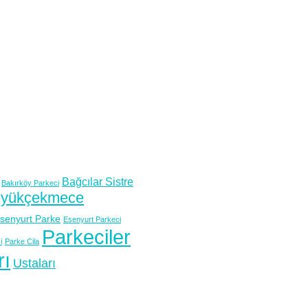
Bağcılar Sistre
Bakırköy Parkeci
yükçekmece
senyurt Parke
Esenyurt Parkeci
Parkeciler
i
Parke Cila
rı
Ustaları