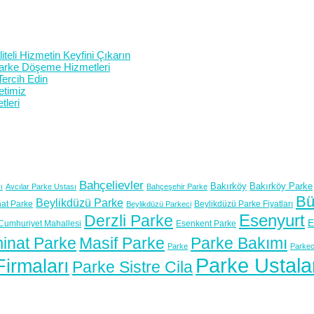
teli Hizmetin Keyfini Çıkarın
 Parke Döşeme Hizmetleri
Tercih Edin
etimiz
tleri
Bahçelievler
Bakırköy
Bakırköy Parke
ı
Avcılar Parke Ustası
Bahçeşehir Parke
Bü
Beylikdüzü Parke
at Parke
Beylikdüzü Parke Fiyatları
Beylikdüzü Parkeci
Esenyurt
Derzli Parke
E
Cumhuriyet Mahallesi
Esenkent Parke
inat Parke
Masif Parke
Parke Bakımı
Parke
Parkec
Parke Ustala
irmaları
Parke Sistre Cila