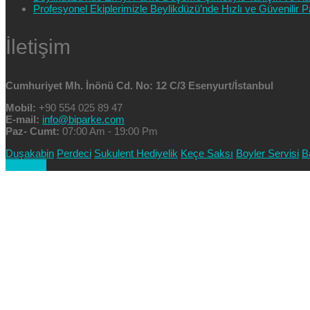
Profesyonel Ekiplerimizle Beylikdüzü’nde Hızlı ve Güvenilir
İletişim
Cumhuriyet Mh. İnönü Cd. No: 12 C/3 Esenyurt/İstanbul
Mobil:
+90 554 025 89 47
E-mail:
info@biparke.com
Paz- Cumt:
07:00 Am - 19:00 Pm
Duşakabin
Perdeci
Sukulent Hediyelik
Keçe Saksı
Boyler Servisi
B
Goto Top