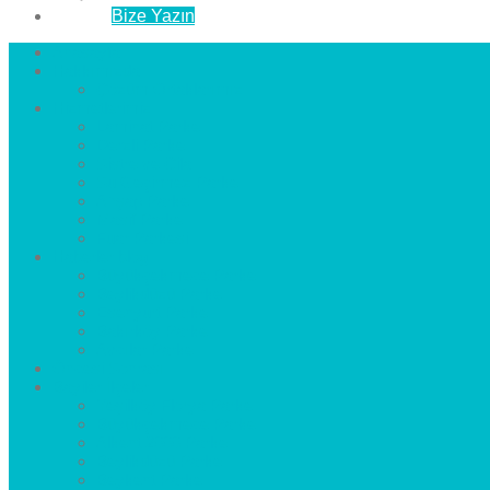
İletişim
Bize Yazın
Anasayfa
Hakkımızda
Çözüm Ortaklarımız
Hizmetlerimiz
Laminat Parke
Derzli Parke
Sistre ve Cila
Su Geçirmez Parke
Ahşap Parke
Masif Parke
Fuar Parkesi
Haberler
blog
Büyükçekmece Parke
Beylikdüzü Parke
Esenyurt Parke
Bakırköy Parke
Avcılar Parke
Öncesi
Sonrası
Bayiler
İlçeler
Yeşilköy Florya Parke
Büyükçekmece Parke
Alkent 2000 Parke
Beylikdüzü Parke
Beykent Parke