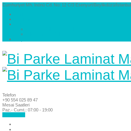
Cumhuriyet Mh. İnönü Cd. No: 12 C/3 Esenyurt/Beylikdüzü/İstanbul
Hakkımızda
Kataloglar
Galeri
Parke Modelleri ve Renkleri
Villa Parke Modelleri
İletişim
Telefon
+90 554 025 89 47
Mesai Saatleri
Paz.- Cumt.: 07:00 - 19:00
Hemen Ara!
Anasayfa
Hakkımızda