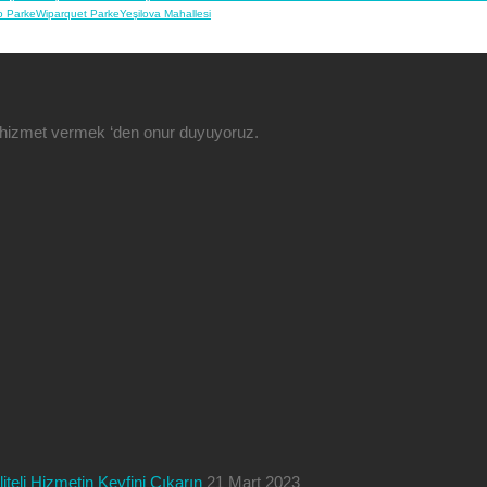
o Parke
Wiparquet Parke
Yeşilova Mahallesi
ze hizmet vermek ‘den onur duyuyoruz.
teli Hizmetin Keyfini Çıkarın
21 Mart 2023