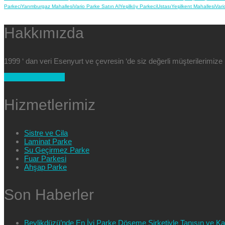
Parkeci
Yarımburgaz Mahallesi
Vario Parke Satın Al
Yeşilköy Parkeci
Ustası
Yeşilkent Mahallesi
Vari
Hakkımızda
1999 ‘ dan veri Esenyurt ve çevresin ‘de siz değerli müşterilerimi
+90 554 025 89 47
Hizmetlerimiz
Sistre ve Cila
Laminat Parke
Su Geçirmez Parke
Fuar Parkesi
Ahşap Parke
Son Haberler
Beylikdüzü’nde En İyi Parke Döşeme Şirketiyle Tanışın ve Kali