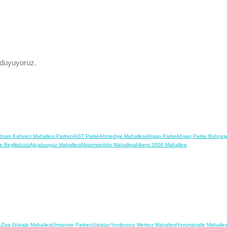
 duyuyoruz.
dnan Kahveci Mahallesi Parkeci
AGT Parke
Ahmediye Mahallesi
Ahşap Parke
Ahşap Parke Bahçeşe
e Beylikdüzü
Akçaburgaz Mahallesi
Akşemseddin Mahallesi
Alkent 2000 Mahallesi
e
Ziya Gökalp Mahallesi
Ümraniye Parkeci
Ustaları
Yenibosna Merkez Mahallesi
Yenimahalle Mahalles