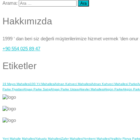
Arama:
Hakkımızda
1999 ‘ dan beri siz değerli müşterilerimize hizmet vermek ‘den onur
+90 554 025 89 47
Etiketler
19 Mayıs Mahallesi
100.Yıl Mahallesi
Adnan Kahveci Mahallesi
Adnan Kahveci Mahallesi Parke
A
Parke Fiyatları
Ahşap Parke Satış
Ahşap Parke Ustası
Akevler Mahallesi
Akgün Parke
Akgün Park
Yeni Mahalle Mahallesi
Yakuplu Mahallesi
Zafer Mahallesi
Yenikent Mahallesi
Yeşilköy Florya Park