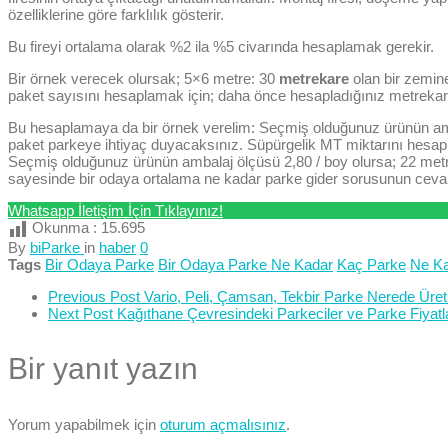
özelliklerine göre farklılık gösterir.
Bu fireyi ortalama olarak %2 ila %5 civarında hesaplamak gerekir.
Bir örnek verecek olursak; 5×6 metre: 30
metrekare
olan bir zemine
paket sayısını hesaplamak için; daha önce hesapladığınız metrekar
Bu hesaplamaya da bir örnek verelim: Seçmiş olduğunuz ürünün amb
paket parkeye ihtiyaç duyacaksınız. Süpürgelik MT miktarını hesapla
Seçmiş olduğunuz ürünün ambalaj ölçüsü 2,80 / boy olursa; 22 metre 
sayesinde bir odaya ortalama ne kadar parke gider sorusunun cevabını 
Whatsapp İletişim İçin Tıklayınız!
Okunma :
15.695
By
biParke
in
haber
0
Tags
Bir Odaya Parke
Bir Odaya Parke Ne Kadar
Kaç Parke
Ne Ka
Previous Post
Vario, Peli, Çamsan, Tekbir Parke Nerede Üreti
Next Post
Kağıthane Çevresindeki Parkeciler ve Parke Fiyatla
Bir yanıt yazın
Yorum yapabilmek için
oturum açmalısınız
.