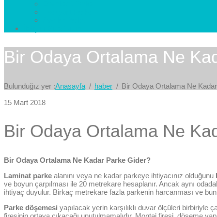
Esenkent Parke
Esenyurt Parke
Avcılar Parke
İletişim
Bize Yazın
Bir Odaya Ortalama Ne Kad
Bulunduğız yer :
Anasayfa
haber
Bir Odaya Ortalama Ne Kadar
15 Mart 2018
Bir Odaya Ortalama Ne Kad
Bir Odaya Ortalama Ne Kadar Parke Gider?
Laminat parke
alanını veya ne kadar parkeye ihtiyacınız olduğunu
ve boyun çarpılması ile 20 metrekare hesaplanır. Ancak aynı odadaki 
ihtiyaç duyulur. Birkaç metrekare fazla parkenin harcanması ve bun
Parke döşemesi
yapılacak yerin karşılıklı duvar ölçüleri birbiriyle
firesinin ortaya çıkacağı unutulmamalıdır. Montaj firesi, döşeme yapıl