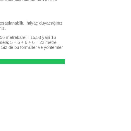
esaplanabilir. İhtiyaç duyacağınız
iz.
96 metrekare = 15,53 yani 16
sela; 5 + 5 + 6 + 6 = 22 metre.
. Siz de bu formüller ve yöntemler