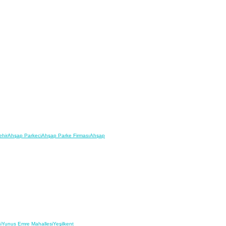
hir
Ahşap Parkeci
Ahşap Parke Firması
Ahşap
i
Yunus Emre Mahallesi
Yeşilkent