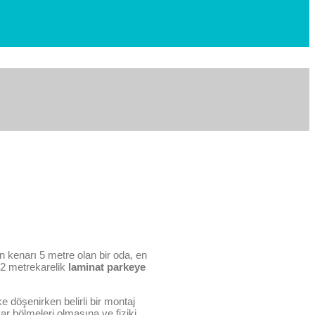
un kenarı 5 metre olan bir oda, en
22 metrekarelik
laminat parkeye
e döşenirken belirli bir montaj
var bölmeleri olmasına ve fiziki