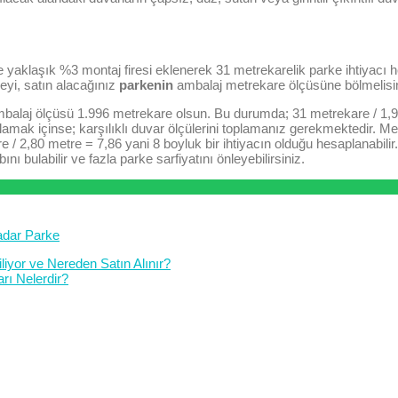
 yaklaşık %3 montaj firesi eklenerek 31 metrekarelik parke ihtiyacı h
eyi, satın alacağınız
parkenin
ambalaj metrekare ölçüsüne bölmelisin
alaj ölçüsü 1.996 metrekare olsun. Bu durumda; 31 metrekare / 1,9
mak içinse; karşılıklı duvar ölçülerini toplamanız gerekmektedir. Me
/ 2,80 metre = 7,86 yani 8 boyluk bir ihtiyacın olduğu hesaplanabilir
bulabilir ve fazla parke sarfiyatını önleyebilirsiniz.
dar Parke
liyor ve Nereden Satın Alınır?
rı Nelerdir?