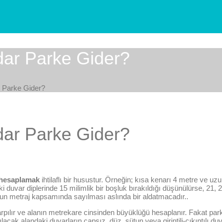
ar Parke Gider?
 Parke Gider?
ar Parke Gider?
hesaplamak
ihtilaflı bir husustur. Örneğin; kısa kenarı 4 metre ve uz
duvar diplerinde 15 milimlik bir boşluk bırakıldığı düşünülürse, 21, 
un metraj kapsamında sayılması aslında bir aldatmacadır..
 çarpılır ve alanın metrekare cinsinden büyüklüğü hesaplanır. Fakat park
acak alandaki duvarların çapsız, düz, sütun veya girintili-çıkıntılı du