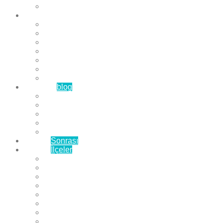
Çözüm Ortaklarımız
Hizmetlerimiz
Laminat Parke
Derzli Parke
Sistre ve Cila
Su Geçirmez Parke
Ahşap Parke
Masif Parke
Fuar Parkesi
Haberler
blog
Büyükçekmece Parke
Beylikdüzü Parke
Esenyurt Parke
Bakırköy Parke
Avcılar Parke
Öncesi
Sonrası
Bayiler
İlçeler
Yeşilköy Florya Parke
Büyükçekmece Parke
Alkent 2000 Parke
Beylikdüzü Parke
Beykent Parke
Esenkent Parke
Esenyurt Parke
Avcılar Parke