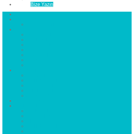
İletişim
Bize Yazın
Anasayfa
Hakkımızda
Çözüm Ortaklarımız
Hizmetlerimiz
Laminat Parke
Derzli Parke
Sistre ve Cila
Su Geçirmez Parke
Ahşap Parke
Masif Parke
Fuar Parkesi
Haberler
blog
Büyükçekmece Parke
Beylikdüzü Parke
Esenyurt Parke
Bakırköy Parke
Avcılar Parke
Öncesi
Sonrası
Bayiler
İlçeler
Yeşilköy Florya Parke
Büyükçekmece Parke
Alkent 2000 Parke
Beylikdüzü Parke
Beykent Parke