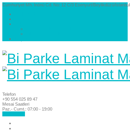
Cumhuriyet Mh. İnönü Cd. No: 12 C/3 Esenyurt/Beylikdüzü/İstanbul
Hakkımızda
Kataloglar
Galeri
Parke Modelleri ve Renkleri
Villa Parke Modelleri
İletişim
Telefon
+90 554 025 89 47
Mesai Saatleri
Paz.- Cumt.: 07:00 - 19:00
Hemen Ara!
Anasayfa
Hakkımızda