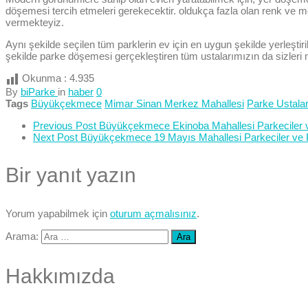
döşemesi tercih etmeleri gerekecektir. oldukça fazla olan renk ve 
vermekteyiz.
Aynı şekilde seçilen tüm parklerin ev için en uygun şekilde yerleştiri
şekilde parke döşemesi gerçekleştiren tüm ustalarımızın da sizleri
Okunma :
4.935
By
biParke
in
haber
0
Tags
Büyükçekmece
Mimar Sinan Merkez Mahallesi
Parke Ustalar
Previous Post
Büyükçekmece Ekinoba Mahallesi Parkeciler v
Next Post
Büyükçekmece 19 Mayıs Mahallesi Parkeciler ve P
Bir yanıt yazın
Yorum yapabilmek için
oturum açmalısınız
.
Arama:
Hakkımızda