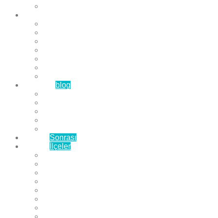
Çözüm Ortaklarımız
Hizmetlerimiz
Laminat Parke
Derzli Parke
Sistre ve Cila
Su Geçirmez Parke
Ahşap Parke
Masif Parke
Fuar Parkesi
Haberler
blog
Büyükçekmece Parke
Beylikdüzü Parke
Esenyurt Parke
Bakırköy Parke
Avcılar Parke
Öncesi
Sonrası
Bayiler
İlçeler
Yeşilköy Florya Parke
Büyükçekmece Parke
Alkent 2000 Parke
Beylikdüzü Parke
Beykent Parke
Esenkent Parke
Esenyurt Parke
Avcılar Parke