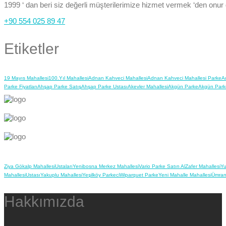
1999 ‘ dan beri siz değerli müşterilerimize hizmet vermek ‘den onur
+90 554 025 89 47
Etiketler
19 Mayıs Mahallesi
100.Yıl Mahallesi
Adnan Kahveci Mahallesi
Adnan Kahveci Mahallesi Parke
A
Parke Fiyatları
Ahşap Parke Satış
Ahşap Parke Ustası
Akevler Mahallesi
Akgün Parke
Akgün Park
Ziya Gökalp Mahallesi
Ustaları
Yenibosna Merkez Mahallesi
Vario Parke Satın Al
Zafer Mahallesi
Yu
Mahallesi
Ustası
Yakuplu Mahallesi
Yeşilköy Parkeci
Wiparquet Parke
Yeni Mahalle Mahallesi
Ümran
Hakkımızda