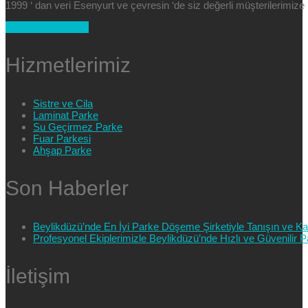
1999 ‘ dan veri Esenyurt ve çevresin ‘de siz değerli müşterilerimi
+90 554 025 89 47
Hizmetlerimiz
Sistre ve Cila
Laminat Parke
Su Geçirmez Parke
Fuar Parkesi
Ahşap Parke
Son Haberler
Beylikdüzü’nde En İyi Parke Döşeme Şirketiyle Tanışın ve Kali
Profesyonel Ekiplerimizle Beylikdüzü’nde Hızlı ve Güvenilir
İletişim