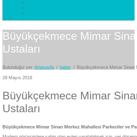
Esenkent Parke
Esenyurt Parke
Avcılar Parke
İletişim
Bize Yazın
Büyükçekmece Mimar Sinan 
Ustaları
Bulunduğız yer :
Anasayfa
haber
Büyükçekmece Mimar Sinan Me
28 Mayıs 2018
Büyükçekmece Mimar Sinan 
Ustaları
Büyükçekmece Mimar Sinan Merkez Mahallesi Parkeciler ve Par
Modern görünümlere sahip olan evleri yaratabilmek için, yer döşemele