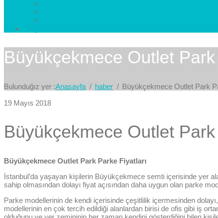
Esenkent Parke
Esenyurt Parke
Avcılar Parke
İletişim
Bize Yazın
Büyükçekmece Outlet Park P
Bulunduğız yer :
Anasayfa
haber
Büyükçekmece Outlet Park Par
19 Mayıs 2018
Büyükçekmece Outlet Park P
Büyükçekmece Outlet Park Parke Fiyatları
İstanbul’da yaşayan kişilerin Büyükçekmece semti içerisinde yer alan
sahip olmasından dolayı fiyat açısından daha uygun olan parke modelle
Parke modellerinin de kendi içerisinde çeşitlilik içermesinden dolayı,
modellerinin en çok tercih edildiği alanlardan birisi de ofis gibi iş 
olduğunu ve yer zemininin her zaman kendini gösterdiğini bilen kişiler 