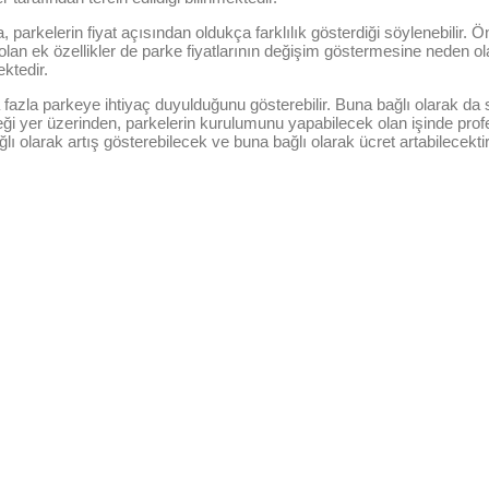
rkelerin fiyat açısından oldukça farklılık gösterdiği söylenebilir. Önc
olan ek özellikler de parke fiyatlarının değişim göstermesine neden ola
ktedir.
a fazla parkeye ihtiyaç duyulduğunu gösterebilir. Buna bağlı olarak da 
eceği yer üzerinden, parkelerin kurulumunu yapabilecek olan işinde pro
ı olarak artış gösterebilecek ve buna bağlı olarak ücret artabilecektir