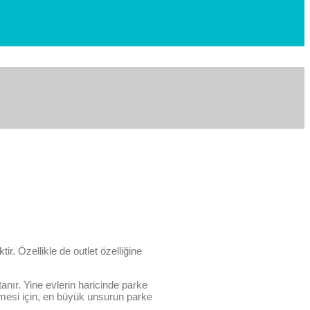
r. Özellikle de outlet özelliğine
tanır. Yine evlerin haricinde parke
bilmesi için, en büyük unsurun parke