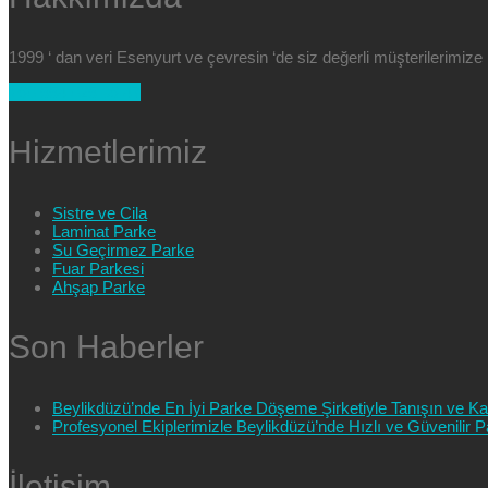
1999 ‘ dan veri Esenyurt ve çevresin ‘de siz değerli müşterilerimi
+90 554 025 89 47
Hizmetlerimiz
Sistre ve Cila
Laminat Parke
Su Geçirmez Parke
Fuar Parkesi
Ahşap Parke
Son Haberler
Beylikdüzü’nde En İyi Parke Döşeme Şirketiyle Tanışın ve Kali
Profesyonel Ekiplerimizle Beylikdüzü’nde Hızlı ve Güvenilir
İletişim