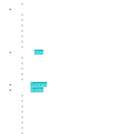
Çözüm Ortaklarımız
Hizmetlerimiz
Laminat Parke
Derzli Parke
Sistre ve Cila
Su Geçirmez Parke
Ahşap Parke
Masif Parke
Fuar Parkesi
Haberler
blog
Büyükçekmece Parke
Beylikdüzü Parke
Esenyurt Parke
Bakırköy Parke
Avcılar Parke
Öncesi
Sonrası
Bayiler
İlçeler
Yeşilköy Florya Parke
Büyükçekmece Parke
Alkent 2000 Parke
Beylikdüzü Parke
Beykent Parke
Esenkent Parke
Esenyurt Parke
Avcılar Parke