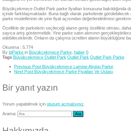
Büyükçekmece Outlet Park parke fiyatları konusuna bakıldığında da, pa
içinde farklılaşmaktadır. Buna bağlı olarak parkelerde görülebilecek 
parke modellerinin de yine fiyat açısından değerlendirilmesi gerekme
Özellikle de parkelerin seçileceği alanın geniş özellikte olması, dah
sayıca artış göstermelidir. Yine parke satın alımının gerçekleştiril
edebileceklerdir. Onların da çalışma ücretleri alanın büyüklüğüne bağl
Okunma :
5.774
By
biParke
in
Büyükçekmece Parke
,
haber
0
Tags
Büyükçekmece Outlet Park
Outlet Park
Outlet Park Parke
Previous Post
Büyükçekmece Lamine Akgün Parke
Next Post
Büyükçekmece Parke Fiyatları Ve Ustası
Bir yanıt yazın
Yorum yapabilmek için
oturum açmalısınız
.
Arama:
Hakkımızda