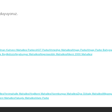
 duyuyoruz.
dnan Kahveci Mahallesi Parkeci
AGT Parke
Ahmediye Mahallesi
Ahşap Parke
Ahşap Parke Bahçeşe
e Beylikdüzü
Akçaburgaz Mahallesi
Akşemseddin Mahallesi
Alkent 2000 Mahallesi
lesi
Yenimahalle Mahallesi
Yeşilkent Mahallesi
Yarımburgaz Mahallesi
Ziya Gökalp Mahallesi
Wiparqu
ent Mahallesi
Yakuplu Mahallesi
Vario Parke