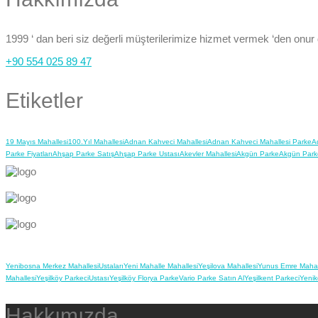
1999 ‘ dan beri siz değerli müşterilerimize hizmet vermek ‘den onur
+90 554 025 89 47
Etiketler
19 Mayıs Mahallesi
100.Yıl Mahallesi
Adnan Kahveci Mahallesi
Adnan Kahveci Mahallesi Parke
A
Parke Fiyatları
Ahşap Parke Satış
Ahşap Parke Ustası
Akevler Mahallesi
Akgün Parke
Akgün Park
Yenibosna Merkez Mahallesi
Ustaları
Yeni Mahalle Mahallesi
Yeşilova Mahallesi
Yunus Emre Mahal
Mahallesi
Yeşilköy Parkeci
Ustası
Yeşilköy Florya Parke
Vario Parke Satın Al
Yeşilkent Parkeci
Yenik
Hakkımızda