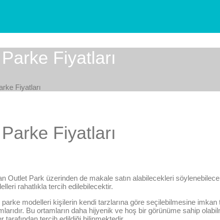
arke Fiyatları
ke Fiyatları
arke Fiyatları
 Outlet Park üzerinden de makale satın alabilecekleri söylenebilecekti
ri rahatlıkla tercih edilebilecektir.
 parke modelleri kişilerin kendi tarzlarına göre seçilebilmesine imkan 
ortamlarıdır. Bu ortamların daha hijyenik ve hoş bir görünüme sahip ola
tarafından tercih edildiği bilinmektedir.