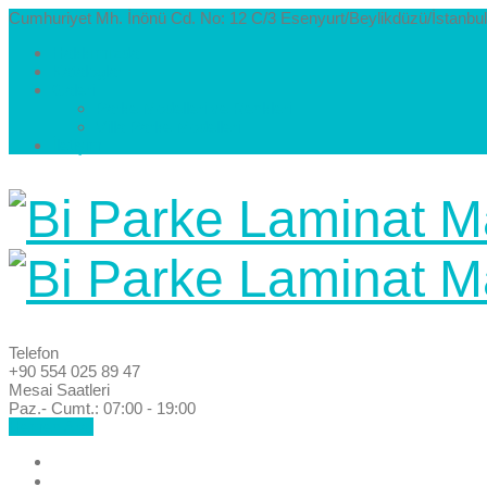
Cumhuriyet Mh. İnönü Cd. No: 12 C/3 Esenyurt/Beylikdüzü/İstanbul
Hakkımızda
Kataloglar
Galeri
Parke Modelleri ve Renkleri
Villa Parke Modelleri
İletişim
Telefon
+90 554 025 89 47
Mesai Saatleri
Paz.- Cumt.: 07:00 - 19:00
Hemen Ara!
Anasayfa
Hakkımızda