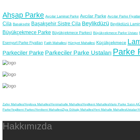
Ahşap Parke
Avcılar Parke
Avcılar Laminat Parke
Avcılar Parke Fiyatlar
Beylikdüzü
Cila
Başakşehir Sistre Cila
Beylikdüzü Lamin
Başakşehir
Büyükçekmece Parke
Büyükçekmece Parkeci
Büyükçekmece Parke Ustası
Lam
Küçükçekmece
Esenyurt Parke Fiyatları
Fatih Mahallesi
Hürriyet Mahallesi
Parke F
Parkeciler Parke Ustaları
Parkeciler Parke
Zafer Mahallesi
Yeşilova Mahallesi
Yenimahalle Mahallesi
Yeşilkent Mahallesi
Vario Parke Satın Al
Ü
Parke
Yeşilkent Parkeci
Yenikent Mahallesi
Ziya Gökalp Mahallesi
Yeni Mahalle Mahallesi
Ustaları
Y
Hakkımızda