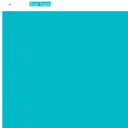
İletişim
Bize Yazın
Anasayfa
Hakkımızda
Çözüm Ortaklarımız
Hizmetlerimiz
Laminat Parke
Derzli Parke
Sistre ve Cila
Su Geçirmez Parke
Ahşap Parke
Masif Parke
Fuar Parkesi
Haberler
blog
Büyükçekmece Parke
Beylikdüzü Parke
Esenyurt Parke
Bakırköy Parke
Avcılar Parke
Öncesi
Sonrası
Bayiler
İlçeler
Yeşilköy Florya Parke
Büyükçekmece Parke
Alkent 2000 Parke
Beylikdüzü Parke
Beykent Parke