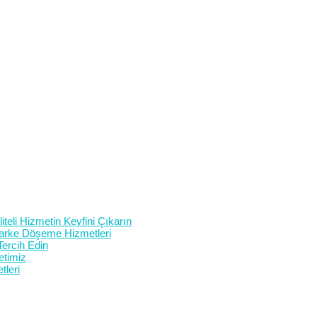
teli Hizmetin Keyfini Çıkarın
 Parke Döşeme Hizmetleri
Tercih Edin
etimiz
tleri