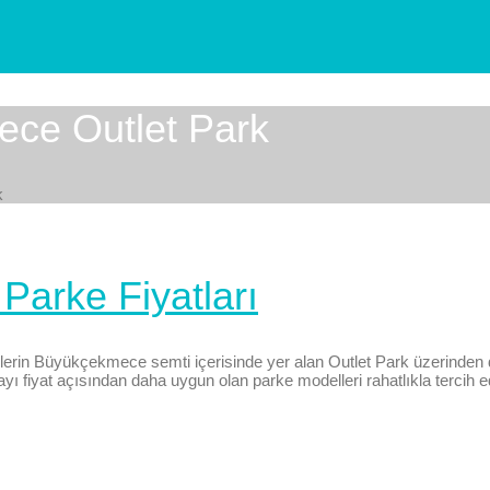
ece Outlet Park
k
arke Fiyatları
erin Büyükçekmece semti içerisinde yer alan Outlet Park üzerinden d
ayı fiyat açısından daha uygun olan parke modelleri rahatlıkla tercih ed