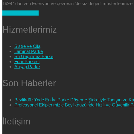
1999 ‘ dan veri Esenyurt ve çevresin ‘de siz değerli müşterilerimi
+90 554 025 89 47
Hizmetlerimiz
Sistre ve Cila
Laminat Parke
Su Geçirmez Parke
Fuar Parkesi
Ahşap Parke
Son Haberler
Beylikdüzü’nde En İyi Parke Döşeme Şirketiyle Tanışın ve Kali
Profesyonel Ekiplerimizle Beylikdüzü’nde Hızlı ve Güvenilir
İletişim