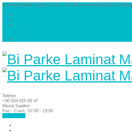
Cumhuriyet Mh. İnönü Cd. No: 12 C/3 Esenyurt/Beylikdüzü/İstanbul
Hakkımızda
Kataloglar
Galeri
Parke Modelleri ve Renkleri
Villa Parke Modelleri
İletişim
Telefon
+90 554 025 89 47
Mesai Saatleri
Paz.- Cumt.: 07:00 - 19:00
Hemen Ara!
Anasayfa
Hakkımızda