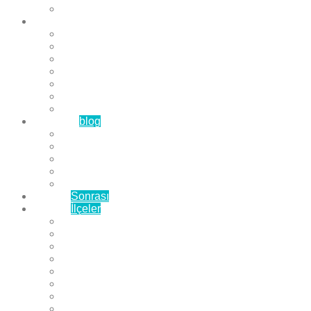
Çözüm Ortaklarımız
Hizmetlerimiz
Laminat Parke
Derzli Parke
Sistre ve Cila
Su Geçirmez Parke
Ahşap Parke
Masif Parke
Fuar Parkesi
Haberler
blog
Büyükçekmece Parke
Beylikdüzü Parke
Esenyurt Parke
Bakırköy Parke
Avcılar Parke
Öncesi
Sonrası
Bayiler
İlçeler
Yeşilköy Florya Parke
Büyükçekmece Parke
Alkent 2000 Parke
Beylikdüzü Parke
Beykent Parke
Esenkent Parke
Esenyurt Parke
Avcılar Parke