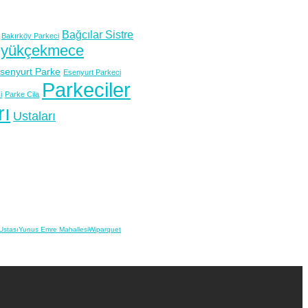
Bağcılar Sistre
Bakırköy Parkeci
yükçekmece
senyurt Parke
Esenyurt Parkeci
Parkeciler
i
Parke Cila
rı
Ustaları
Ustası
Yunus Emre Mahallesi
Wiparquet