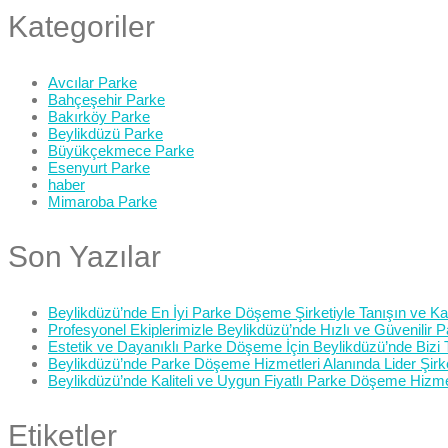
Kategoriler
Avcılar Parke
Bahçeşehir Parke
Bakırköy Parke
Beylikdüzü Parke
Büyükçekmece Parke
Esenyurt Parke
haber
Mimaroba Parke
Son Yazılar
Beylikdüzü’nde En İyi Parke Döşeme Şirketiyle Tanışın ve Kali
Profesyonel Ekiplerimizle Beylikdüzü’nde Hızlı ve Güvenilir
Estetik ve Dayanıklı Parke Döşeme İçin Beylikdüzü’nde Bizi 
Beylikdüzü’nde Parke Döşeme Hizmetleri Alanında Lider Şirk
Beylikdüzü’nde Kaliteli ve Uygun Fiyatlı Parke Döşeme Hizme
Etiketler