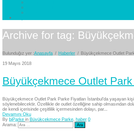
Esenkent Parke
Esenyurt Parke
Avcılar Parke
İletişim
Bize Yazın
Archive for tag: Büyükçekm
Bulunduğız yer :
Anasayfa
Haberler
Büyükçekmece Outlet Par
19 Mayıs 2018
Büyükçekmece Outlet Park P
Büyükçekmece Outlet Park Parke Fiyatları İstanbul’da yaşayan kişil
söylenebilecektir. Özellikle de outlet özelliğine sahip olmasından dol
de kendi içerisinde çeşitlilik içermesinden dolayı, par...
Devamını Oku
By
biParke
in
Büyükçekmece Parke
,
haber
0
Arama: