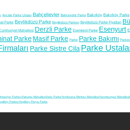
Bahçelievler
Bakırköy
Bakırköy Parke
ı
Avcılar Parke Ustası
Bahçeşehir Parke
Bü
Beylikdüzü Parke
at Parke
Beylikdüzü Parke Fiyatları
Beylikdüzü Parkeci
Esenyurt
Derzli Parke
E
Cumhuriyet Mahallesi
Esenkent Parke
inat Parke
Masif Parke
Parke Bakımı
Parke
Parkec
Parke Ustala
irmaları
Parke Sistre Cila
mraniye Parkeci
Yakuplu Mahallesi
Vario Parke
Yenibosna Merkez Mahallesi
Yarımburgaz Mahallesi
eşilköy Parkeci
Yeşilköy Florya Parke