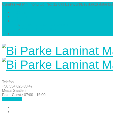
Cumhuriyet Mh. İnönü Cd. No: 12 C/3 Esenyurt/Beylikdüzü/İstanbul
Hakkımızda
Kataloglar
Galeri
Parke Modelleri ve Renkleri
Villa Parke Modelleri
İletişim
Telefon
+90 554 025 89 47
Mesai Saatleri
Paz.- Cumt.: 07:00 - 19:00
Hemen Ara!
Anasayfa
Hakkımızda