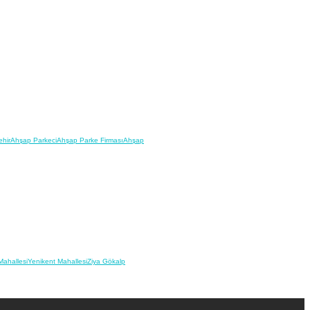
hir
Ahşap Parkeci
Ahşap Parke Firması
Ahşap
Mahallesi
Yenikent Mahallesi
Ziya Gökalp