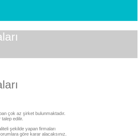
ları
ları
apan çok az şirket bulunmaktadır.
alep edilir.
iteli şekilde yapan firmaları
orumlara göre karar alacaksınız.