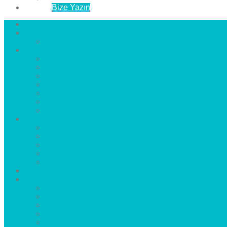
İletişim
Bize Yazın
Anasayfa
Hakkımızda
Çözüm Ortaklarımız
Hizmetlerimiz
Laminat Parke
Derzli Parke
Sistre ve Cila
Su Geçirmez Parke
Ahşap Parke
Masif Parke
Fuar Parkesi
Haberler
blog
Büyükçekmece Parke
Beylikdüzü Parke
Esenyurt Parke
Bakırköy Parke
Avcılar Parke
Öncesi
Sonrası
Bayiler
İlçeler
Yeşilköy Florya Parke
Büyükçekmece Parke
Alkent 2000 Parke
Beylikdüzü Parke
Beykent Parke