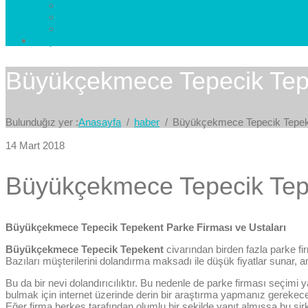
Esenkent Parke
Esenyurt Parke
Avcılar Parke
İletişim
Bize Yazın
Büyükçekmece Tepecik Tepe
Bulunduğız yer :
Anasayfa
haber
Büyükçekmece Tepecik Tepeke
14 Mart 2018
Büyükçekmece Tepecik Tepe
Büyükçekmece Tepecik Tepekent Parke Firması ve Ustaları
Büyükçekmece Tepecik Tepekent
civarından birden fazla parke fi
Bazıları müşterilerini dolandırma maksadı ile düşük fiyatlar sunar, a
Bu da bir nevi dolandırıcılıktır. Bu nedenle de parke firması seçimi y
bulmak için internet üzerinde derin bir araştırma yapmanız gereke
Eğer firma herkes tarafından olumlu bir şekilde yanıt almışsa bu şirk