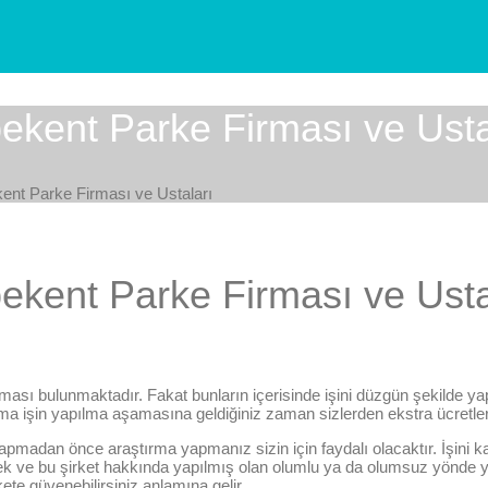
kent Parke Firması ve Usta
nt Parke Firması ve Ustaları
kent Parke Firması ve Usta
rması bulunmaktadır. Fakat bunların içerisinde işini düzgün şekilde y
ma işin yapılma aşamasına geldiğiniz zaman sizlerden ekstra ücretler t
apmadan önce araştırma yapmanız sizin için faydalı olacaktır. İşini kal
cek ve bu şirket hakkında yapılmış olan olumlu ya da olumsuz yönde y
ete güvenebilirsiniz anlamına gelir.