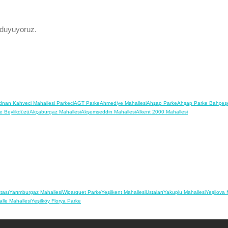
 duyuyoruz.
dnan Kahveci Mahallesi Parkeci
AGT Parke
Ahmediye Mahallesi
Ahşap Parke
Ahşap Parke Bahçeşe
e Beylikdüzü
Akçaburgaz Mahallesi
Akşemseddin Mahallesi
Alkent 2000 Mahallesi
tası
Yarımburgaz Mahallesi
Wiparquet Parke
Yeşilkent Mahallesi
Ustaları
Yakuplu Mahallesi
Yeşilova 
lle Mahallesi
Yeşilköy Florya Parke