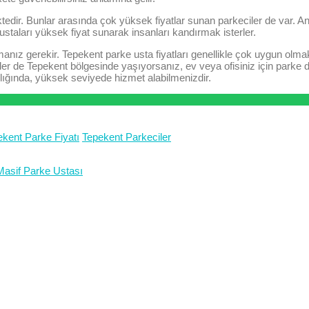
ktedir. Bunlar arasında çok yüksek fiyatlar sunan parkeciler de var. An
ustaları yüksek fiyat sunarak insanları kandırmak isterler.
nız gerekir. Tepekent parke usta fiyatları genellikle çok uygun olma
ler de Tepekent bölgesinde yaşıyorsanız, ev veya ofisiniz için parke
şılığında, yüksek seviyede hizmet alabilmenizdir.
ekent Parke Fiyatı
Tepekent Parkeciler
asif Parke Ustası