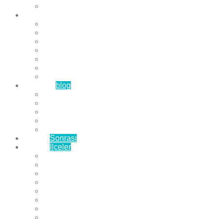
Çözüm Ortaklarımız
Hizmetlerimiz
Laminat Parke
Derzli Parke
Sistre ve Cila
Su Geçirmez Parke
Ahşap Parke
Masif Parke
Fuar Parkesi
Haberler
blog
Büyükçekmece Parke
Beylikdüzü Parke
Esenyurt Parke
Bakırköy Parke
Avcılar Parke
Öncesi
Sonrası
Bayiler
İlçeler
Yeşilköy Florya Parke
Büyükçekmece Parke
Alkent 2000 Parke
Beylikdüzü Parke
Beykent Parke
Esenkent Parke
Esenyurt Parke
Avcılar Parke