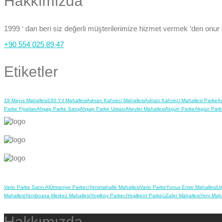
Hakkımızda
1999 ‘ dan beri siz değerli müşterilerimize hizmet vermek ‘den onur
+90 554 025 89 47
Etiketler
19 Mayıs Mahallesi
100.Yıl Mahallesi
Adnan Kahveci Mahallesi
Adnan Kahveci Mahallesi Parke
A
Parke Fiyatları
Ahşap Parke Satış
Ahşap Parke Ustası
Akevler Mahallesi
Akgün Parke
Akgün Park
Vario Parke Satın Al
Ümraniye Parkeci
Yenimahalle Mahallesi
Vario Parke
Yunus Emre Mahallesi
Us
Mahallesi
Yenibosna Merkez Mahallesi
Yeşilköy Parkeci
Yeşilkent Parkeci
Zafer Mahallesi
Yeni Maha
Hakkımızda