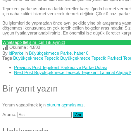
Tepekent parke ustaları da farklı ücretler karşılığında hizmet verme
için daha kaliteli hizmet verilecek demek değildir. Çünkü bazı parke 
Bu işlemleri de yapmadan önce aynı şekilde yine bir araştırma yapma
döşenmesi konusunda en çok tercih edilen bölgeler arasındadır. Siz
uygun fiyatla yararlanabilirsiniz. En önemlisi ise düşük ücretler kar
Whatsapp İletişim İçin Tıklayınız!
Okunma :
4.899
By
biParke
in
Büyükçekmece Parke
,
haber
0
Tags
Büyükçekmece Tepecik
Büyükçekmece Tepecik Parkeci
Tep
Previous Post
Tepekent Parkeci ve Parke Ustası
Next Post
Büyükçekmece Tepecik Tepekent Laminat Ahşap M
Bir yanıt yazın
Yorum yapabilmek için
oturum açmalısınız
.
Arama: