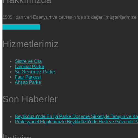
1999 ‘ dan veri Esenyurt ve çevresin ‘de siz değerli müşterilerimi
+90 554 025 89 47
Hizmetlerimiz
Sistre ve Cila
Laminat Parke
Su Geçirmez Parke
Fuar Parkesi
Ahşap Parke
Son Haberler
Beylikdüzü’nde En İyi Parke Döşeme Şirketiyle Tanışın ve Kali
Profesyonel Ekiplerimizle Beylikdüzü’nde Hızlı ve Güvenilir