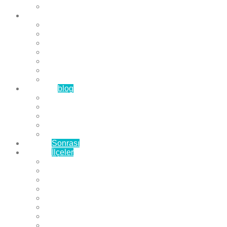
Çözüm Ortaklarımız
Hizmetlerimiz
Laminat Parke
Derzli Parke
Sistre ve Cila
Su Geçirmez Parke
Ahşap Parke
Masif Parke
Fuar Parkesi
Haberler
blog
Büyükçekmece Parke
Beylikdüzü Parke
Esenyurt Parke
Bakırköy Parke
Avcılar Parke
Öncesi
Sonrası
Bayiler
İlçeler
Yeşilköy Florya Parke
Büyükçekmece Parke
Alkent 2000 Parke
Beylikdüzü Parke
Beykent Parke
Esenkent Parke
Esenyurt Parke
Avcılar Parke