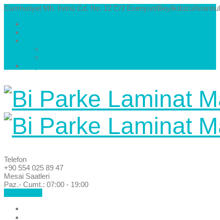
Cumhuriyet Mh. İnönü Cd. No: 12 C/3 Esenyurt/Beylikdüzü/İstanbul
Hakkımızda
Kataloglar
Galeri
Parke Modelleri ve Renkleri
Villa Parke Modelleri
İletişim
Telefon
+90 554 025 89 47
Mesai Saatleri
Paz.- Cumt.: 07:00 - 19:00
Hemen Ara!
Anasayfa
Hakkımızda