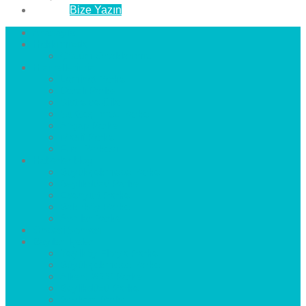
İletişim
Bize Yazın
Anasayfa
Hakkımızda
Çözüm Ortaklarımız
Hizmetlerimiz
Laminat Parke
Derzli Parke
Sistre ve Cila
Su Geçirmez Parke
Ahşap Parke
Masif Parke
Fuar Parkesi
Haberler
blog
Büyükçekmece Parke
Beylikdüzü Parke
Esenyurt Parke
Bakırköy Parke
Avcılar Parke
Öncesi
Sonrası
Bayiler
İlçeler
Yeşilköy Florya Parke
Büyükçekmece Parke
Alkent 2000 Parke
Beylikdüzü Parke
Beykent Parke