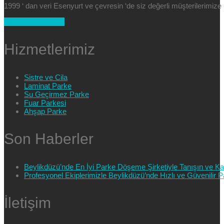
1999 ‘ dan veri Esenyurt ve çevresin ‘de siz değerli müşterilerimi
+90 554 025 89 47
Hizmetlerimiz
Sistre ve Cila
Laminat Parke
Su Geçirmez Parke
Fuar Parkesi
Ahşap Parke
Son Haberler
Beylikdüzü’nde En İyi Parke Döşeme Şirketiyle Tanışın ve Kali
Profesyonel Ekiplerimizle Beylikdüzü’nde Hızlı ve Güvenilir
İletişim