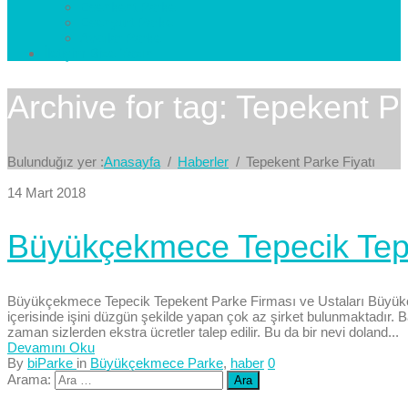
Esenkent Parke
Esenyurt Parke
Avcılar Parke
İletişim
Bize Yazın
Archive for tag: Tepekent P
Bulunduğız yer :
Anasayfa
Haberler
Tepekent Parke Fiyatı
14 Mart 2018
Büyükçekmece Tepecik Tepe
Büyükçekmece Tepecik Tepekent Parke Firması ve Ustaları Büyükçe
içerisinde işini düzgün şekilde yapan çok az şirket bulunmaktadır. B
zaman sizlerden ekstra ücretler talep edilir. Bu da bir nevi doland...
Devamını Oku
By
biParke
in
Büyükçekmece Parke
,
haber
0
Arama: