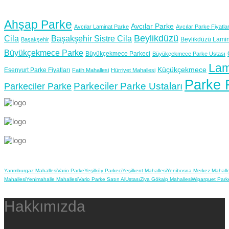
Ahşap Parke
Avcılar Parke
Avcılar Laminat Parke
Avcılar Parke Fiyatlar
Beylikdüzü
Cila
Başakşehir Sistre Cila
Beylikdüzü Lamin
Başakşehir
Büyükçekmece Parke
Büyükçekmece Parkeci
Büyükçekmece Parke Ustası
Lam
Küçükçekmece
Esenyurt Parke Fiyatları
Fatih Mahallesi
Hürriyet Mahallesi
Parke F
Parkeciler Parke Ustaları
Parkeciler Parke
Yarımburgaz Mahallesi
Vario Parke
Yeşilköy Parkeci
Yeşilkent Mahallesi
Yenibosna Merkez Mahalle
Mahallesi
Yenimahalle Mahallesi
Vario Parke Satın Al
Ustası
Ziya Gökalp Mahallesi
Wiparquet Park
Hakkımızda