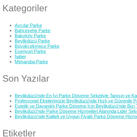
Kategoriler
Avcılar Parke
Bahçeşehir Parke
Bakırköy Parke
Beylikdüzü Parke
Büyükçekmece Parke
Esenyurt Parke
haber
Mimaroba Parke
Son Yazılar
Beylikdüzü’nde En İyi Parke Döşeme Şirketiyle Tanışın ve Kali
Profesyonel Ekiplerimizle Beylikdüzü’nde Hızlı ve Güvenilir
Estetik ve Dayanıklı Parke Döşeme İçin Beylikdüzü’nde Bizi 
Beylikdüzü’nde Parke Döşeme Hizmetleri Alanında Lider Şirk
Beylikdüzü’nde Kaliteli ve Uygun Fiyatlı Parke Döşeme Hizme
Etiketler