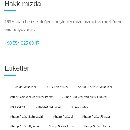
Hakkımızda
1999 ‘ dan beri siz değerli müşterilerimize hizmet vermek ‘den
onur duyuyoruz.
+90 554 025 89 47
Etiketler
19 Mayıs Mahallesi
100.Yıl Mahallesi
Adnan Kahveci Mahallesi
Adnan Kahveci Mahallesi Parke
Adnan Kahveci Mahallesi Parkeci
AGT Parke
Ahmediye Mahallesi
Ahşap Parke
Ahşap Parke Bahçeşehir
Ahşap Parkeci
Ahşap Parke Firması
Ahşap Parke Fiyatları
Ahşap Parke Satış
Ahşap Parke Ustası