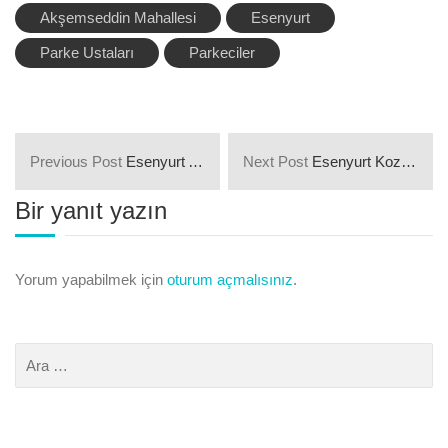
Akşemseddin Mahallesi
Esenyurt
Parke Ustaları
Parkeciler
Previous Post
Esenyurt Ardıçlı Mahallesi Parkeciler ve Parke Ustaları
Next Post
Esenyurt Koza Mahallesi Parkeciler ve Parke Ustaları
Bir yanıt yazın
Yorum yapabilmek için
oturum açmalısınız
.