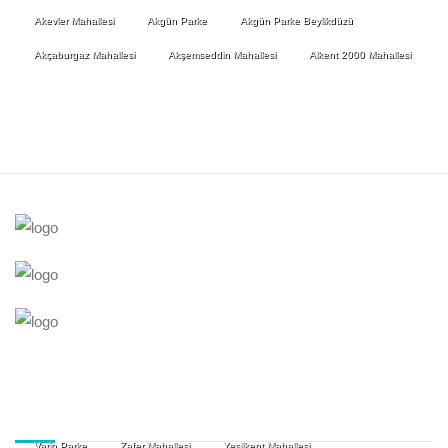
Akevler Mahallesi
Akgün Parke
Akgün Parke Beylikdüzü
Akçaburgaz Mahallesi
Akşemseddin Mahallesi
Alkent 2000 Mahallesi
Vario Parke
Zafer Mahallesi
Yeşilkent Mahallesi