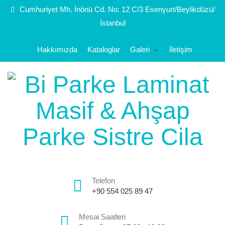
Cumhuriyet Mh. İnönü Cd. No: 12 C/3 Esenyurt/Beylikdüzü/
İstanbul
Hakkımızda
Kataloglar
Galeri
İletişim
Telefon
+90 554 025 89 47
Mesai Saatleri