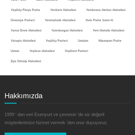
Yeşilköy Florya Parke
Yenikent Mahallesi
Yenibosna Merkez Mahallesi
Ümraniye Parkeci
Yenimahalle Mahallesi
Vario Parke Satın Al
Yunus Emre Mahallesi
Yarımburgaz Mahallesi
Yeni Mahalle Mahallesi
Yakuplu Mahallesi
Yeşilköy Parkeci
Ustaları
Wiparquet Parke
Ustası
Yeşilova Mahallesi
Yeşilkent Parkeci
Ziya Gökalp Mahallesi
Hakkımızda
1999 ‘ dan veri Esenyurt ve çevresin ‘de siz değerli
müşterilerimize hizmet vermek ‘den onur duyuyoruz.