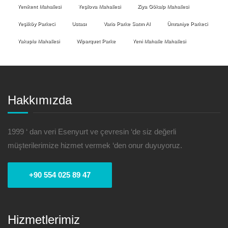
Yenikent Mahallesi
Yeşilova Mahallesi
Ziya Gökalp Mahallesi
Yeşilköy Parkeci
Ustası
Vario Parke Satın Al
Ümraniye Parkeci
Yakuplu Mahallesi
Wiparquet Parke
Yeni Mahalle Mahallesi
Hakkımızda
1999 ‘ dan veri Esenyurt ve çevresin ‘de siz değerli
müşterilerimize hizmet vermek ‘den onur duyuyoruz.
+90 554 025 89 47
Hizmetlerimiz