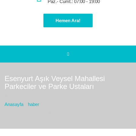
Paz.- Cumt.: 07:00 - 19:00
Hemen Ara!
Esenyurt Aşık Veysel Mahallesi
Parkeciler ve Parke Ustaları
Bulunduğız yer :
Anasayfa
haber
Esenyurt Aşık Veysel Mahallesi Parkeciler ve Parke Ustaları