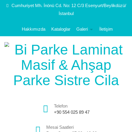
Cumhuriyet Mh. İnönü Cd. No: 12 C/3 Esenyurt/Beylikdüzü/
İstanbul
Hakkımızda
Kataloglar
Galeri
İletişim
Telefon
+90 554 025 89 47
Mesai Saatleri