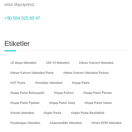
onur duyuyoruz.
+90 554 025 89 47
Etiketler
19 Mayıs Mahallesi
100.Yıl Mahallesi
Adnan Kahveci Mahallesi
Adnan Kahveci Mahallesi Parke
Adnan Kahveci Mahallesi Parkeci
AGT Parke
Ahmediye Mahallesi
Ahşap Parke
Ahşap Parke Bahçeşehir
Ahşap Parkeci
Ahşap Parke Firması
Ahşap Parke Fiyatları
Ahşap Parke Satış
Ahşap Parke Ustası
Akevler Mahallesi
Akgün Parke
Akgün Parke Beylikdüzü
Akçaburgaz Mahallesi
Akşemseddin Mahallesi
Alkent 2000 Mahallesi