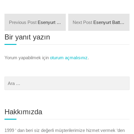
Previous Post
Esenyurt Necip Fazıl Kısakürek Mahallesi Parkeciler ve Parke Ustaları
Next Post
Esenyurt Battalgazi Mahallesi Parkeciler ve Parke Ustaları
Bir yanıt yazın
Yorum yapabilmek için
oturum açmalısınız
.
Hakkımızda
1999 ‘ dan beri siz değerli müşterilerimize hizmet vermek ‘den