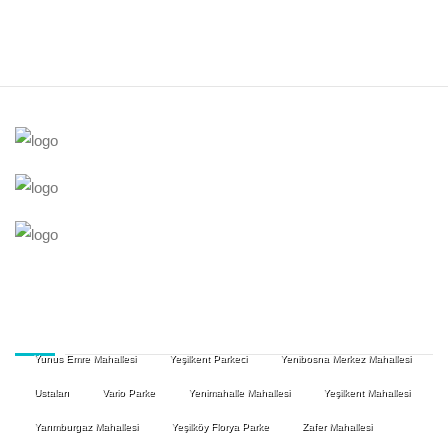
Yunus Emre Mahallesi
Yeşilkent Parkeci
Yenibosna Merkez Mahallesi
Ustaları
Vario Parke
Yenimahalle Mahallesi
Yeşilkent Mahallesi
Yarımburgaz Mahallesi
Yeşilköy Florya Parke
Zafer Mahallesi