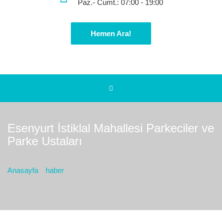
Paz.- Cumt.: 07:00 - 19:00
Hemen Ara!
Esenyurt İstiklal Mahallesi Parkeciler ve
Parke Ustaları
Bulunduğız yer :
Anasayfa
haber
Esenyurt İstiklal Mahallesi Parkeciler ve Parke Ustaları