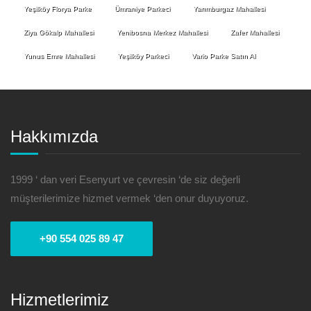
Yeşilköy Florya Parke
Ümraniye Parkeci
Yarımburgaz Mahallesi
Ziya Gökalp Mahallesi
Yenibosna Merkez Mahallesi
Zafer Mahallesi
Yunus Emre Mahallesi
Yeşilköy Parkeci
Vario Parke Satın Al
Hakkımızda
1999 ‘ dan veri Esenyurt ve çevresin ‘de siz değerli
müşterilerimize hizmet vermek ‘den onur duyuyoruz.
+90 554 025 89 47
Hizmetlerimiz