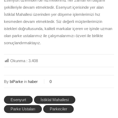
Esenyurt üzerinden de hizmetlerimiz her zaman en başarılı
şekilleriyle devam etmektedir. Esenyurt içerisinde yer alan
İstiklal Mahallesi üzerinden yer döşeme işlemlerimizi hız
kesmeden devam etmektedir. Siz değerli müşterilerimizin
istekleri doğrultusunda, kaliteli markalar içeren ve işinde uzman
olan parke ustalarımız ile çalışmalarımızı özveri ile birlikte
sonuçlandırmaktayız.
Okunma :
3.408
By
biParke
in
haber
0
Esenyurt
İstiklal Mahallesi
Parke Ustaları
Parkeciler