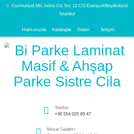
Cumhuriyet Mh. İnönü Cd. No: 12 C/3 Esenyurt/Beylikdüzü/
İstanbul
Hakkımızda
Kataloglar
Galeri
İletişim
Telefon
+90 554 025 89 47
Mesai Saatleri