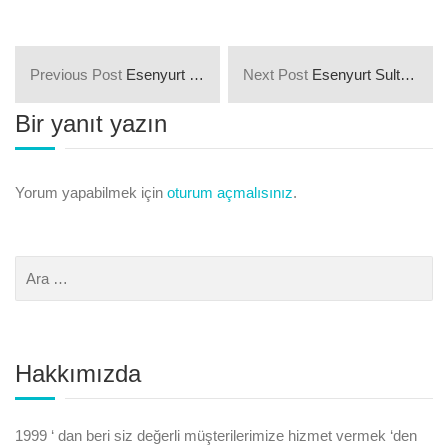
Previous Post
Esenyurt Örnek Mahallesi Parkeciler ve Parke Ustaları
Next Post
Esenyurt Sultaniye Mahallesi Parkeciler ve Parke Ustaları
Bir yanıt yazın
Yorum yapabilmek için
oturum açmalısınız
.
Hakkımızda
1999 ‘ dan beri siz değerli müşterilerimize hizmet vermek ‘den