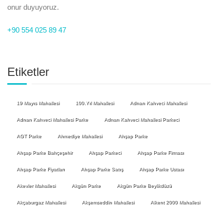
onur duyuyoruz.
+90 554 025 89 47
Etiketler
19 Mayıs Mahallesi
100.Yıl Mahallesi
Adnan Kahveci Mahallesi
Adnan Kahveci Mahallesi Parke
Adnan Kahveci Mahallesi Parkeci
AGT Parke
Ahmediye Mahallesi
Ahşap Parke
Ahşap Parke Bahçeşehir
Ahşap Parkeci
Ahşap Parke Firması
Ahşap Parke Fiyatları
Ahşap Parke Satış
Ahşap Parke Ustası
Akevler Mahallesi
Akgün Parke
Akgün Parke Beylikdüzü
Akçaburgaz Mahallesi
Akşemseddin Mahallesi
Alkent 2000 Mahallesi