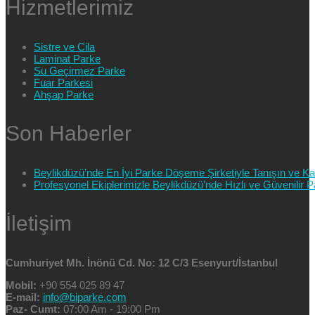
Hizmetlerimiz
Sistre ve Cila
Laminat Parke
Su Geçirmez Parke
Fuar Parkesi
Ahşap Parke
Son Haberler
Beylikdüzü’nde En İyi Parke Döşeme Şirketiyle Tanışın ve Kali
Profesyonel Ekiplerimizle Beylikdüzü’nde Hızlı ve Güvenilir
İletişim
Cumhuriyet Mh. İnönü Cd. No: 12 C/3 Esenyurt/İstanbul
Mobil:
+90 554 025 89 47
E-mail:
info@biparke.com
Paz- Cumt:
07:00 Am - 19:00 Pm