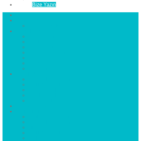
İletişim
Bize Yazın
Anasayfa
Hakkımızda
Çözüm Ortaklarımız
Hizmetlerimiz
Laminat Parke
Derzli Parke
Sistre ve Cila
Su Geçirmez Parke
Ahşap Parke
Masif Parke
Fuar Parkesi
Haberler
blog
Büyükçekmece Parke
Beylikdüzü Parke
Esenyurt Parke
Bakırköy Parke
Avcılar Parke
Öncesi
Sonrası
Bayiler
İlçeler
Yeşilköy Florya Parke
Büyükçekmece Parke
Alkent 2000 Parke
Beylikdüzü Parke
Beykent Parke