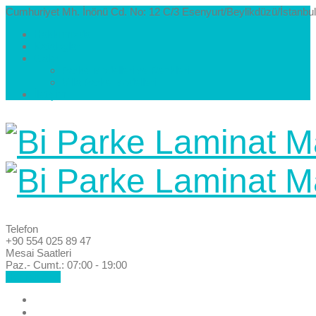
Cumhuriyet Mh. İnönü Cd. No: 12 C/3 Esenyurt/Beylikdüzü/İstanbul
Hakkımızda
Kataloglar
Galeri
Parke Modelleri ve Renkleri
Villa Parke Modelleri
İletişim
Telefon
+90 554 025 89 47
Mesai Saatleri
Paz.- Cumt.: 07:00 - 19:00
Hemen Ara!
Anasayfa
Hakkımızda