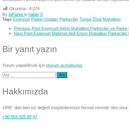
Okunma :
4.274
By
biParke
in
haber
0
Tags
Esenyurt
Parke Ustaları
Parkeciler
Turgut Özal Mahallesi
Previous Post
Esenyurt İnönü Mahallesi Parkeciler ve Parke 
Next Post
Esenyurt Mehmet Akif Ersoy Mahallesi Parkeciler 
Bir yanıt yazın
Yorum yapabilmek için
oturum açmalısınız
.
Arama:
Hakkımızda
1999 ‘ dan beri siz değerli müşterilerimize hizmet vermek ‘den onur
+90 554 025 89 47