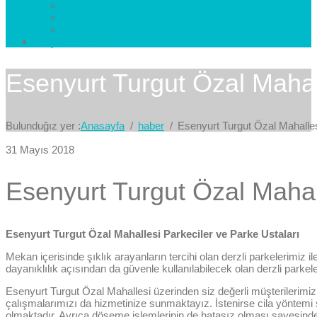
Esenkent Parke
Esenyurt Parke
Avcılar Parke
İletişim
Bize Yazın
Esenyurt Turgut Özal Mahall
Bulunduğız yer :
Anasayfa
haber
Esenyurt Turgut Özal Mahalles
31 Mayıs 2018
Esenyurt Turgut Özal Mahall
Esenyurt Turgut Özal Mahallesi Parkeciler ve Parke Ustaları
Mekan içerisinde şıklık arayanların tercihi olan derzli parkelerimiz i
dayanıklılık açısından da güvenle kullanılabilecek olan derzli parke
Esenyurt Turgut Özal Mahallesi üzerinden siz değerli müşterilerimiz 
çalışmalarımızı da hizmetinize sunmaktayız. İstenirse cila yöntemi
olmaktadır. Ayrıca döşeme işlemlerinin de hatasız olması sayesind