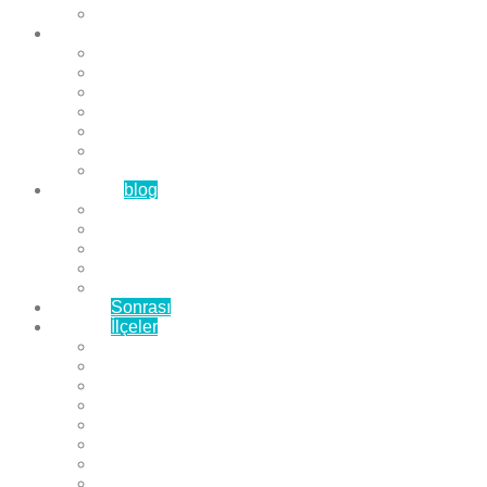
Çözüm Ortaklarımız
Hizmetlerimiz
Laminat Parke
Derzli Parke
Sistre ve Cila
Su Geçirmez Parke
Ahşap Parke
Masif Parke
Fuar Parkesi
Haberler
blog
Büyükçekmece Parke
Beylikdüzü Parke
Esenyurt Parke
Bakırköy Parke
Avcılar Parke
Öncesi
Sonrası
Bayiler
İlçeler
Yeşilköy Florya Parke
Büyükçekmece Parke
Alkent 2000 Parke
Beylikdüzü Parke
Beykent Parke
Esenkent Parke
Esenyurt Parke
Avcılar Parke