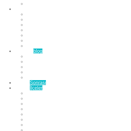
Çözüm Ortaklarımız
Hizmetlerimiz
Laminat Parke
Derzli Parke
Sistre ve Cila
Su Geçirmez Parke
Ahşap Parke
Masif Parke
Fuar Parkesi
Haberler
blog
Büyükçekmece Parke
Beylikdüzü Parke
Esenyurt Parke
Bakırköy Parke
Avcılar Parke
Öncesi
Sonrası
Bayiler
İlçeler
Yeşilköy Florya Parke
Büyükçekmece Parke
Alkent 2000 Parke
Beylikdüzü Parke
Beykent Parke
Esenkent Parke
Esenyurt Parke
Avcılar Parke