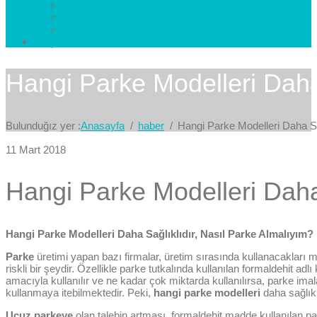
Esenkent Parke
Esenyurt Parke
Avcılar Parke
İletişim
Bize Yazın
Hangi Parke Modelleri Daha 
Bulunduğız yer :
Anasayfa
haber
Hangi Parke Modelleri Daha Sa
11 Mart 2018
Hangi Parke Modelleri Daha 
Hangi Parke Modelleri Daha Sağlıklıdır, Nasıl Parke Almalıyım?
Parke
üretimi yapan bazı firmalar, üretim sırasında kullanacakları m
riskli bir şeydir. Özellikle parke tutkalında kullanılan formaldehit a
amacıyla kullanılır ve ne kadar çok miktarda kullanılırsa, parke im
kullanmaya itebilmektedir. Peki,
hangi parke modelleri
daha sağlıkl
Ucuz parkeye
olan talebin artması, formaldehit madde kullanılan pa