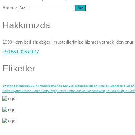
Arama:
Hakkımızda
1999 ‘ dan beri siz değerli müşterilerimize hizmet vermek ‘den onur
+90 554 025 89 47
Etiketler
19 Mayıs Mahallesi
100.Yıl Mahallesi
Adnan Kahveci Mahallesi
Adnan Kahveci Mahallesi Parke
A
Parke Fiyatları
Ahşap Parke Satış
Ahşap Parke Ustası
Akevler Mahallesi
Akgün Parke
Akgün Park