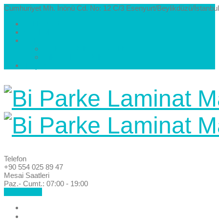
Cumhuriyet Mh. İnönü Cd. No: 12 C/3 Esenyurt/Beylikdüzü/İstanbul
Hakkımızda
Kataloglar
Galeri
Parke Modelleri ve Renkleri
Villa Parke Modelleri
İletişim
Telefon
+90 554 025 89 47
Mesai Saatleri
Paz.- Cumt.: 07:00 - 19:00
Hemen Ara!
Anasayfa
Hakkımızda