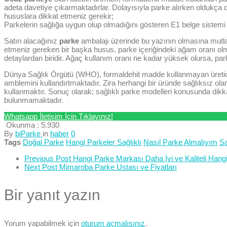
adeta davetiye çıkarmaktadırlar. Dolayısıyla parke alırken oldukça d
hususlara dikkat etmeniz gerekir;
Parkelerin sağlığa uygun olup olmadığını gösteren E1 belge sistemi gel
Satın alacağınız
parke
ambalajı üzerinde bu yazının olmasına mutlaka
etmeniz gereken bir başka husus, parke içeriğindeki ağam oranı olma
detaylardan biridir. Ağaç kullanım oranı ne kadar yüksek olursa, park
Dünya Sağlık Örgütü (WHO), formaldehit madde kullanmayan üretic
amblemini kullandırtmaktadır. Zira herhangi bir üründe sağlıksız o
kullanmaktır. Sonuç olarak; sağlıklı parke modelleri konusunda dikk
bulunmamaktadır.
Whatsapp İletişim İçin Tıklayınız!
Okunma :
5.930
By
biParke
in
haber
0
Tags
Doğal Parke
Hangi Parkeler Sağlıklı
Nasıl Parke Almalıyım
Sa
Previous Post
Hangi Parke Markası Daha İyi ve Kaliteli Hang
Next Post
Mimaroba Parke Ustası ve Fiyatları
Bir yanıt yazın
Yorum yapabilmek için
oturum açmalısınız
.