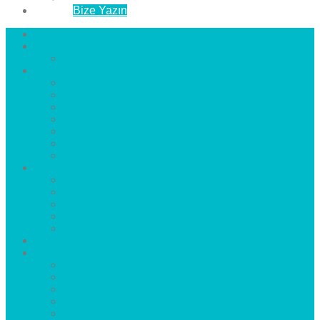
İletişim
Bize Yazın
Anasayfa
Hakkımızda
Çözüm Ortaklarımız
Hizmetlerimiz
Laminat Parke
Derzli Parke
Sistre ve Cila
Su Geçirmez Parke
Ahşap Parke
Masif Parke
Fuar Parkesi
Haberler
blog
Büyükçekmece Parke
Beylikdüzü Parke
Esenyurt Parke
Bakırköy Parke
Avcılar Parke
Öncesi
Sonrası
Bayiler
İlçeler
Yeşilköy Florya Parke
Büyükçekmece Parke
Alkent 2000 Parke
Beylikdüzü Parke
Beykent Parke