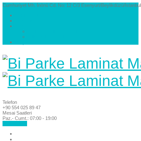
Cumhuriyet Mh. İnönü Cd. No: 12 C/3 Esenyurt/Beylikdüzü/İstanbul
Hakkımızda
Kataloglar
Galeri
Parke Modelleri ve Renkleri
Villa Parke Modelleri
İletişim
Telefon
+90 554 025 89 47
Mesai Saatleri
Paz.- Cumt.: 07:00 - 19:00
Hemen Ara!
Anasayfa
Hakkımızda