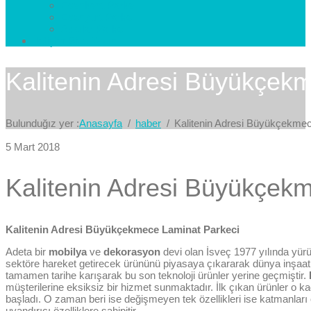
Esenkent Parke
Esenyurt Parke
Avcılar Parke
İletişim
Bize Yazın
Kalitenin Adresi Büyükçek
Bulunduğız yer :
Anasayfa
haber
Kalitenin Adresi Büyükçekme
5 Mart 2018
Kalitenin Adresi Büyükçek
Kalitenin Adresi Büyükçekmece Laminat Parkeci
Adeta bir
mobilya
ve
dekorasyon
devi olan İsveç 1977 yılında yür
sektöre hareket getirecek ürününü piyasaya çıkararak dünya inşaat
tamamen tarihe karışarak bu son teknoloji ürünler yerine geçmiştir.
müşterilerine eksiksiz bir hizmet sunmaktadır. İlk çıkan ürünler o ka
başladı. O zaman beri ise değişmeyen tek özellikleri ise katmanları
uyandırıcı özelliklere sahipitir.