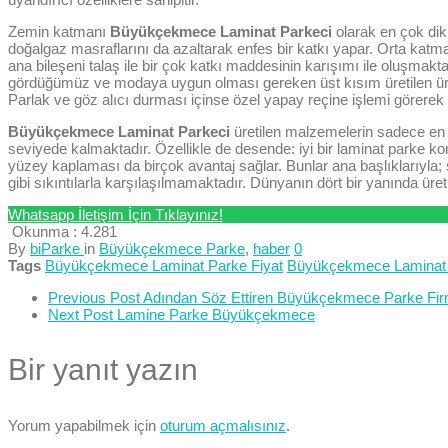
Zemin katmanı
Büyükçekmece Laminat Parkeci
olarak en çok dikk
doğalgaz masraflarını da azaltarak enfes bir katkı yapar. Orta katm
ana bileşeni talaş ile bir çok katkı maddesinin karışımı ile oluşmakt
gördüğümüz ve modaya uygun olması gereken üst kısım üretilen ürün
Parlak ve göz alıcı durması içinse özel yapay reçine işlemi görerek
Büyükçekmece Laminat Parkeci
üretilen malzemelerin sadece en k
seviyede kalmaktadır. Özellikle de desende: iyi bir laminat parke ko
yüzey kaplaması da birçok avantaj sağlar. Bunlar ana başlıklarıyla; se
gibi sıkıntılarla karşılaşılmamaktadır. Dünyanın dört bir yanında üreti
Whatsapp İletişim İçin Tıklayınız!
Okunma :
4.281
By
biParke
in
Büyükçekmece Parke
,
haber
0
Tags
Büyükçekmece Laminat Parke Fiyat
Büyükçekmece Laminat 
Previous Post
Adından Söz Ettiren Büyükçekmece Parke Fir
Next Post
Lamine Parke Büyükçekmece
Bir yanıt yazın
Yorum yapabilmek için
oturum açmalısınız
.