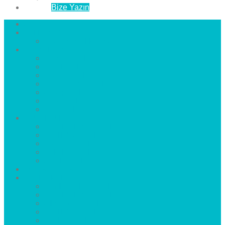
İletişim
Bize Yazın
Anasayfa
Hakkımızda
Çözüm Ortaklarımız
Hizmetlerimiz
Laminat Parke
Derzli Parke
Sistre ve Cila
Su Geçirmez Parke
Ahşap Parke
Masif Parke
Fuar Parkesi
Haberler
blog
Büyükçekmece Parke
Beylikdüzü Parke
Esenyurt Parke
Bakırköy Parke
Avcılar Parke
Öncesi
Sonrası
Bayiler
İlçeler
Yeşilköy Florya Parke
Büyükçekmece Parke
Alkent 2000 Parke
Beylikdüzü Parke
Beykent Parke