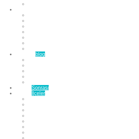
Çözüm Ortaklarımız
Hizmetlerimiz
Laminat Parke
Derzli Parke
Sistre ve Cila
Su Geçirmez Parke
Ahşap Parke
Masif Parke
Fuar Parkesi
Haberler
blog
Büyükçekmece Parke
Beylikdüzü Parke
Esenyurt Parke
Bakırköy Parke
Avcılar Parke
Öncesi
Sonrası
Bayiler
İlçeler
Yeşilköy Florya Parke
Büyükçekmece Parke
Alkent 2000 Parke
Beylikdüzü Parke
Beykent Parke
Esenkent Parke
Esenyurt Parke
Avcılar Parke