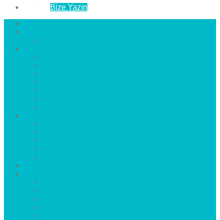
İletişim
Bize Yazın
Anasayfa
Hakkımızda
Çözüm Ortaklarımız
Hizmetlerimiz
Laminat Parke
Derzli Parke
Sistre ve Cila
Su Geçirmez Parke
Ahşap Parke
Masif Parke
Fuar Parkesi
Haberler
blog
Büyükçekmece Parke
Beylikdüzü Parke
Esenyurt Parke
Bakırköy Parke
Avcılar Parke
Öncesi
Sonrası
Bayiler
İlçeler
Yeşilköy Florya Parke
Büyükçekmece Parke
Alkent 2000 Parke
Beylikdüzü Parke
Beykent Parke