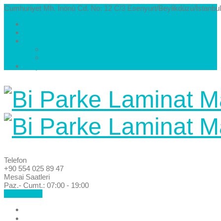
Cumhuriyet Mh. İnönü Cd. No: 12 C/3 Esenyurt/Beylikdüzü/İstanbul
Hakkımızda
Kataloglar
Galeri
Parke Modelleri ve Renkleri
Villa Parke Modelleri
İletişim
Telefon
+90 554 025 89 47
Mesai Saatleri
Paz.- Cumt.: 07:00 - 19:00
Hemen Ara!
Anasayfa
Hakkımızda