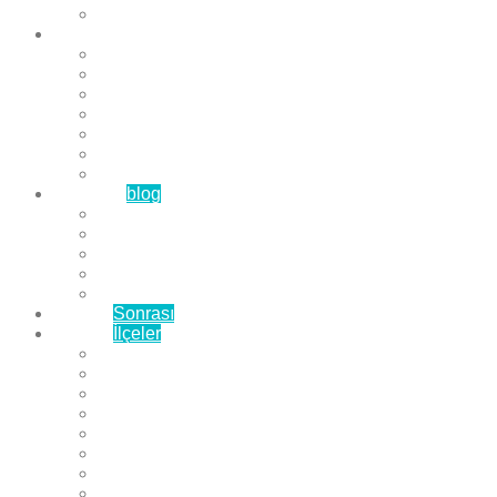
Çözüm Ortaklarımız
Hizmetlerimiz
Laminat Parke
Derzli Parke
Sistre ve Cila
Su Geçirmez Parke
Ahşap Parke
Masif Parke
Fuar Parkesi
Haberler
blog
Büyükçekmece Parke
Beylikdüzü Parke
Esenyurt Parke
Bakırköy Parke
Avcılar Parke
Öncesi
Sonrası
Bayiler
İlçeler
Yeşilköy Florya Parke
Büyükçekmece Parke
Alkent 2000 Parke
Beylikdüzü Parke
Beykent Parke
Esenkent Parke
Esenyurt Parke
Avcılar Parke