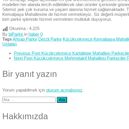
modelleri her alanda tercih edilebilecek olan ürünler içerisinde göster
Sitemiz pek çok kuruma ve yaşam alanına hizmet sağlamaktadır. Tü
Kemalpaşa Mahallesine de hizmet vermekteyiz. Siz değerli müşteriler
tüm parke işlerinde hizmet vermekten mutluluk duyuyoruz.
Okunma :
4.225
By
biParke
in
haber
0
Tags
Ahşap Parke
Derzli Parke
Küçükçekmece Kemalpaşa Mahall
Ustaları
Previous Post
Küçükçekmece Kartaltepe Mahallesi Parkeciler
Next Post
Küçükçekmece Mehmetakif Mahallesi Parkeciler Pa
Bir yanıt yazın
Yorum yapabilmek için
oturum açmalısınız
.
Arama:
Hakkımızda