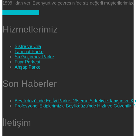
1999 ‘ dan veri Esenyurt ve çevresin ‘de siz değerli müşterilerimi
+90 554 025 89 47
Hizmetlerimiz
Sistre ve Cila
Laminat Parke
Su Geçirmez Parke
Fuar Parkesi
Ahşap Parke
Son Haberler
Beylikdüzü’nde En İyi Parke Döşeme Şirketiyle Tanışın ve Kali
Profesyonel Ekiplerimizle Beylikdüzü’nde Hızlı ve Güvenilir
İletişim