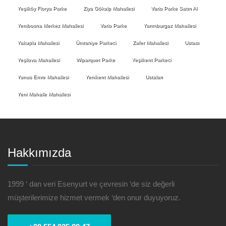
Yeşilköy Florya Parke
Ziya Gökalp Mahallesi
Vario Parke Satın Al
Yenibosna Merkez Mahallesi
Vario Parke
Yarımburgaz Mahallesi
Yakuplu Mahallesi
Ümraniye Parkeci
Zafer Mahallesi
Ustası
Yeşilova Mahallesi
Wiparquet Parke
Yeşilkent Parkeci
Yunus Emre Mahallesi
Yenikent Mahallesi
Ustaları
Yeni Mahalle Mahallesi
Hakkımızda
1999 ‘ dan veri Esenyurt ve çevresin ‘de siz değerli
müşterilerimize hizmet vermek ‘den onur duyuyoruz.