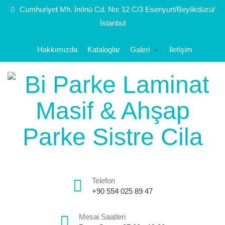
Cumhuriyet Mh. İnönü Cd. No: 12 C/3 Esenyurt/Beylikdüzü/
İstanbul
Hakkımızda
Kataloglar
Galeri
İletişim
Telefon
+90 554 025 89 47
Mesai Saatleri