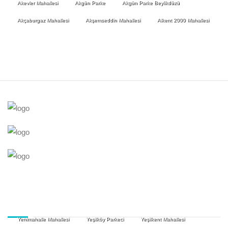
Akevler Mahallesi
Akgün Parke
Akgün Parke Beylikdüzü
Akçaburgaz Mahallesi
Akşemseddin Mahallesi
Alkent 2000 Mahallesi
Yenimahalle Mahallesi
Yeşilköy Parkeci
Yeşilkent Mahallesi