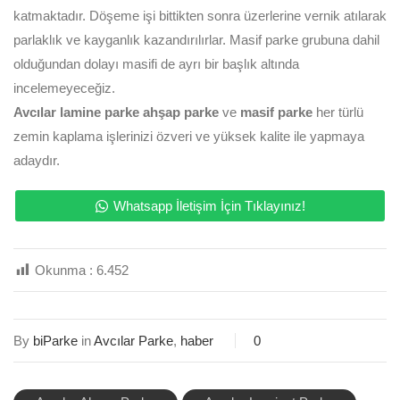
katmaktadır. Döşeme işi bittikten sonra üzerlerine vernik atılarak
parlaklık ve kayganlık kazandırılırlar. Masif parke grubuna dahil
olduğundan dolayı masifi de ayrı bir başlık altında
incelemeyeceğiz.
Avcılar lamine parke
ahşap parke
ve
masif parke
her türlü
zemin kaplama işlerinizi özveri ve yüksek kalite ile yapmaya
adaydır.
Whatsapp İletişim İçin Tıklayınız!
Okunma :
6.452
By
biParke
in
Avcılar Parke
,
haber
0