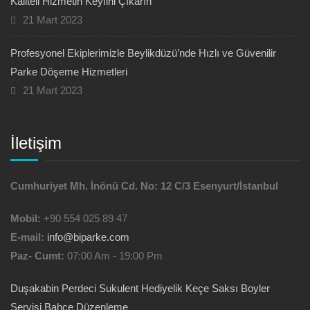
Kaliteli Hizmetin Keyfini Çıkarın
21 Mart 2023
Profesyonel Ekiplerimizle Beylikdüzü’nde Hızlı ve Güvenilir
Parke Döşeme Hizmetleri
21 Mart 2023
İletişim
Cumhuriyet Mh. İnönü Cd. No: 12 C/3 Esenyurt/İstanbul
Mobil:
+90 554 025 89 47
E-mail:
info@biparke.com
Paz- Cumt:
07:00 Am - 19:00 Pm
Duşakabin
Perdeci
Sukulent Hediyelik
Keçe Saksı
Boyler
Servisi
Bahçe Düzenleme