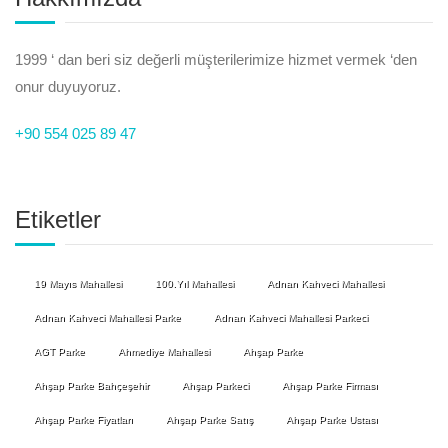
1999 ‘ dan beri siz değerli müşterilerimize hizmet vermek ‘den
onur duyuyoruz.
+90 554 025 89 47
Etiketler
19 Mayıs Mahallesi
100.Yıl Mahallesi
Adnan Kahveci Mahallesi
Adnan Kahveci Mahallesi Parke
Adnan Kahveci Mahallesi Parkeci
AGT Parke
Ahmediye Mahallesi
Ahşap Parke
Ahşap Parke Bahçeşehir
Ahşap Parkeci
Ahşap Parke Firması
Ahşap Parke Fiyatları
Ahşap Parke Satış
Ahşap Parke Ustası