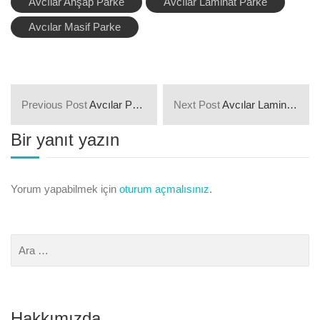
Avcılar Ahşap Parke
Avcılar Laminat Parke
Avcılar Masif Parke
Previous Post
Avcılar Parke Ustası ve Parke Mağazaları
Next Post
Avcılar Laminat Parke Firmaları
Bir yanıt yazın
Yorum yapabilmek için
oturum açmalısınız
.
Hakkımızda