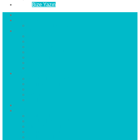
İletişim
Bize Yazın
Anasayfa
Hakkımızda
Çözüm Ortaklarımız
Hizmetlerimiz
Laminat Parke
Derzli Parke
Sistre ve Cila
Su Geçirmez Parke
Ahşap Parke
Masif Parke
Fuar Parkesi
Haberler
blog
Büyükçekmece Parke
Beylikdüzü Parke
Esenyurt Parke
Bakırköy Parke
Avcılar Parke
Öncesi
Sonrası
Bayiler
İlçeler
Yeşilköy Florya Parke
Büyükçekmece Parke
Alkent 2000 Parke
Beylikdüzü Parke
Beykent Parke