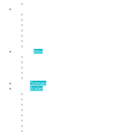
Çözüm Ortaklarımız
Hizmetlerimiz
Laminat Parke
Derzli Parke
Sistre ve Cila
Su Geçirmez Parke
Ahşap Parke
Masif Parke
Fuar Parkesi
Haberler
blog
Büyükçekmece Parke
Beylikdüzü Parke
Esenyurt Parke
Bakırköy Parke
Avcılar Parke
Öncesi
Sonrası
Bayiler
İlçeler
Yeşilköy Florya Parke
Büyükçekmece Parke
Alkent 2000 Parke
Beylikdüzü Parke
Beykent Parke
Esenkent Parke
Esenyurt Parke
Avcılar Parke