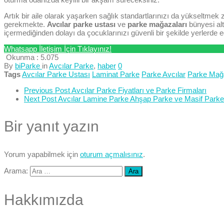
Artık bir aile olarak yaşarken sağlık standartlarınızı da yükseltme
gerekmekte.
Avcılar parke ustası
ve
parke mağazaları
bünyesi alt
içermediğinden dolayı da çocuklarınızı güvenli bir şekilde yerlerde e
Whatsapp İletişim İçin Tıklayınız!
Okunma :
5.075
By
biParke
in
Avcılar Parke
,
haber
0
Tags
Avcılar Parke Ustası
Laminat Parke
Parke Avcılar
Parke Mağa
Previous Post
Avcılar Parke Fiyatları ve Parke Firmaları
Next Post
Avcılar Lamine Parke Ahşap Parke ve Masif Parke
Bir yanıt yazın
Yorum yapabilmek için
oturum açmalısınız
.
Arama:
Hakkımızda