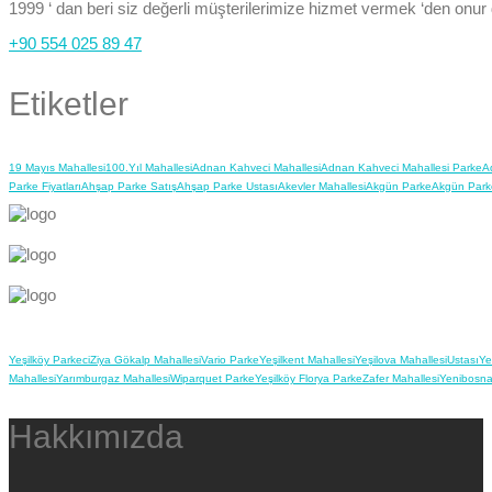
1999 ‘ dan beri siz değerli müşterilerimize hizmet vermek ‘den onur
+90 554 025 89 47
Etiketler
19 Mayıs Mahallesi
100.Yıl Mahallesi
Adnan Kahveci Mahallesi
Adnan Kahveci Mahallesi Parke
A
Parke Fiyatları
Ahşap Parke Satış
Ahşap Parke Ustası
Akevler Mahallesi
Akgün Parke
Akgün Park
Yeşilköy Parkeci
Ziya Gökalp Mahallesi
Vario Parke
Yeşilkent Mahallesi
Yeşilova Mahallesi
Ustası
Ye
Mahallesi
Yarımburgaz Mahallesi
Wiparquet Parke
Yeşilköy Florya Parke
Zafer Mahallesi
Yenibosna
Hakkımızda