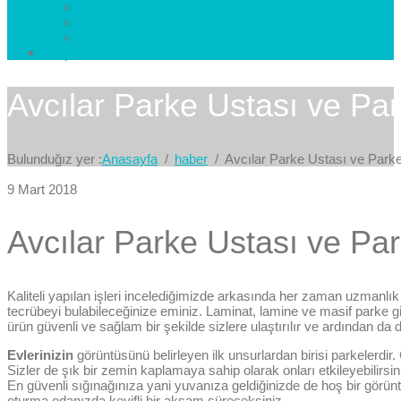
Esenkent Parke
Esenyurt Parke
Avcılar Parke
İletişim
Bize Yazın
Avcılar Parke Ustası ve Pa
Bulunduğız yer :
Anasayfa
haber
Avcılar Parke Ustası ve Park
9 Mart 2018
Avcılar Parke Ustası ve Pa
Kaliteli yapılan işleri incelediğimizde arkasında her zaman uzmanlık
tecrübeyi bulabileceğinize
eminiz. Laminat, lamine ve masif parke gibi
ürün güvenli ve sağlam bir şekilde sizlere ulaştırılır ve ardından da dö
Evlerinizin
görüntüsünü belirleyen ilk unsurlardan birisi parkelerdir.
Sizler de şık bir zemin kaplamaya sahip olarak onları etkileyebilirsin
En güvenli sığınağınıza yani yuvanıza geldiğinizde de hoş bir görüntü
oturma odanızda keyifli bir akşam süreceksiniz.