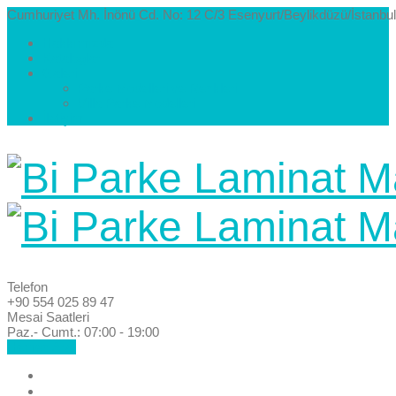
Cumhuriyet Mh. İnönü Cd. No: 12 C/3 Esenyurt/Beylikdüzü/İstanbul
Hakkımızda
Kataloglar
Galeri
Parke Modelleri ve Renkleri
Villa Parke Modelleri
İletişim
Telefon
+90 554 025 89 47
Mesai Saatleri
Paz.- Cumt.: 07:00 - 19:00
Hemen Ara!
Anasayfa
Hakkımızda