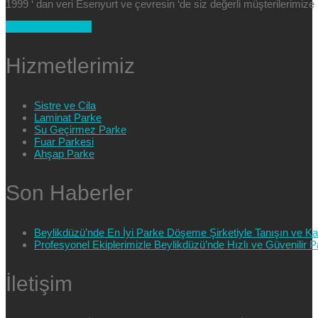
1999 ‘ dan veri Esenyurt ve çevresin ‘de siz değerli müşterilerimi
+90 554 025 89 47
Hizmetlerimiz
Sistre ve Cila
Laminat Parke
Su Geçirmez Parke
Fuar Parkesi
Ahşap Parke
Son Haberler
Beylikdüzü’nde En İyi Parke Döşeme Şirketiyle Tanışın ve Kali
Profesyonel Ekiplerimizle Beylikdüzü’nde Hızlı ve Güvenilir
İletişim