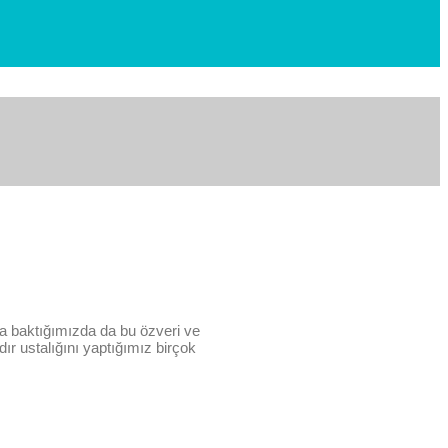
na baktığımızda da bu özveri ve
dır ustalığını yaptığımız birçok