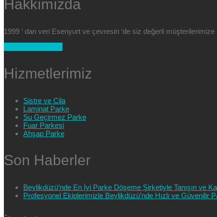
Hakkımızda
1999 ‘ dan veri Esenyurt ve çevresin ‘de siz değerli müşterilerimi
+90 554 025 89 47
Hizmetlerimiz
Sistre ve Cila
Laminat Parke
Su Geçirmez Parke
Fuar Parkesi
Ahşap Parke
Son Haberler
Beylikdüzü’nde En İyi Parke Döşeme Şirketiyle Tanışın ve Kali
Profesyonel Ekiplerimizle Beylikdüzü’nde Hızlı ve Güvenilir