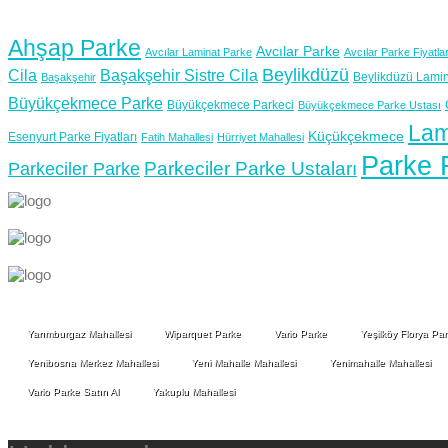
Ahşap Parke
Avcılar Parke
Avcılar Laminat Parke
Avcılar Parke Fiyatlar
Beylikdüzü
Cila
Başakşehir Sistre Cila
Beylikdüzü Lamin
Başakşehir
Büyükçekmece Parke
Büyükçekmece Parkeci
Büyükçekmece Parke Ustası
Lam
Küçükçekmece
Esenyurt Parke Fiyatları
Fatih Mahallesi
Hürriyet Mahallesi
Parke F
Parkeciler Parke Ustaları
Parkeciler Parke
Yarımburgaz Mahallesi
Wiparquet Parke
Vario Parke
Yeşilköy Florya Pa
Yenibosna Merkez Mahallesi
Yeni Mahalle Mahallesi
Yenimahalle Mahallesi
Vario Parke Satın Al
Yakuplu Mahallesi