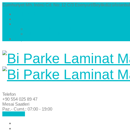
Cumhuriyet Mh. İnönü Cd. No: 12 C/3 Esenyurt/Beylikdüzü/İstanbul
Hakkımızda
Kataloglar
Galeri
Parke Modelleri ve Renkleri
Villa Parke Modelleri
İletişim
Telefon
+90 554 025 89 47
Mesai Saatleri
Paz.- Cumt.: 07:00 - 19:00
Hemen Ara!
Anasayfa
Hakkımızda