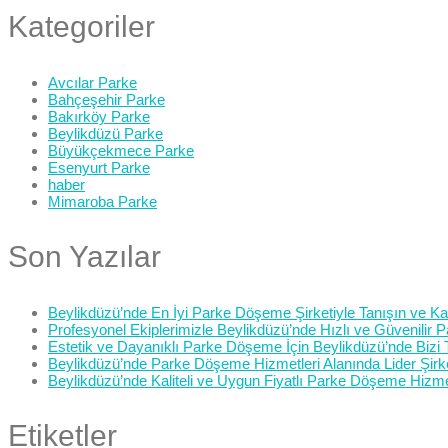
Kategoriler
Avcılar Parke
Bahçeşehir Parke
Bakırköy Parke
Beylikdüzü Parke
Büyükçekmece Parke
Esenyurt Parke
haber
Mimaroba Parke
Son Yazılar
Beylikdüzü’nde En İyi Parke Döşeme Şirketiyle Tanışın ve Kali
Profesyonel Ekiplerimizle Beylikdüzü’nde Hızlı ve Güvenilir
Estetik ve Dayanıklı Parke Döşeme İçin Beylikdüzü’nde Bizi 
Beylikdüzü’nde Parke Döşeme Hizmetleri Alanında Lider Şirk
Beylikdüzü’nde Kaliteli ve Uygun Fiyatlı Parke Döşeme Hizme
Etiketler