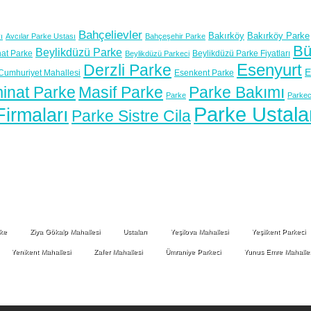
Bahçelievler
Bakırköy
Bakırköy Parke
ı
Avcılar Parke Ustası
Bahçeşehir Parke
Bü
Beylikdüzü Parke
at Parke
Beylikdüzü Parke Fiyatları
Beylikdüzü Parkeci
Esenyurt
Derzli Parke
E
Cumhuriyet Mahallesi
Esenkent Parke
inat Parke
Masif Parke
Parke Bakımı
Parke
Parkec
Parke Ustala
irmaları
Parke Sistre Cila
rke
Ziya Gökalp Mahallesi
Ustaları
Yeşilova Mahallesi
Yeşilkent Parkeci
Yenikent Mahallesi
Zafer Mahallesi
Ümraniye Parkeci
Yunus Emre Mahalles