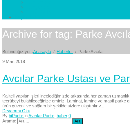
Esenkent Parke
Esenyurt Parke
Avcılar Parke
İletişim
Bize Yazın
Archive for tag: Parke Avcıl
Bulunduğız yer :
Anasayfa
Haberler
Parke Avcılar
9 Mart 2018
Avcılar Parke Ustası ve Pa
Kaliteli yapılan işleri incelediğimizde arkasında her zaman uzmanlı
tecrübeyi bulabileceğinize eminiz. Laminat, lamine ve masif parke gibi 
ürün güvenli ve sağlam bir şekilde sizlere ulaştırılır v...
Devamını Oku
By
biParke
in
Avcılar Parke
,
haber
0
Arama: