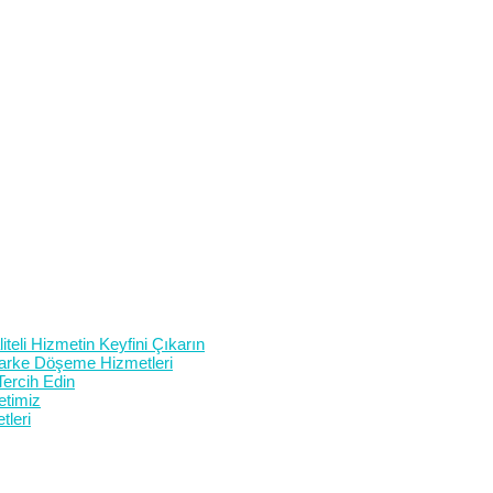
teli Hizmetin Keyfini Çıkarın
 Parke Döşeme Hizmetleri
Tercih Edin
etimiz
tleri