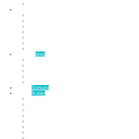
Çözüm Ortaklarımız
Hizmetlerimiz
Laminat Parke
Derzli Parke
Sistre ve Cila
Su Geçirmez Parke
Ahşap Parke
Masif Parke
Fuar Parkesi
Haberler
blog
Büyükçekmece Parke
Beylikdüzü Parke
Esenyurt Parke
Bakırköy Parke
Avcılar Parke
Öncesi
Sonrası
Bayiler
İlçeler
Yeşilköy Florya Parke
Büyükçekmece Parke
Alkent 2000 Parke
Beylikdüzü Parke
Beykent Parke
Esenkent Parke
Esenyurt Parke
Avcılar Parke