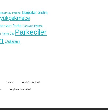
Bağcılar Sistre
Bakırköy Parkeci
yükçekmece
senyurt Parke
Esenyurt Parkeci
Parkeciler
i
Parke Cila
rı
Ustaları
Ustası
Yeşilköy Parkeci
i
Yeşilkent Mahallesi