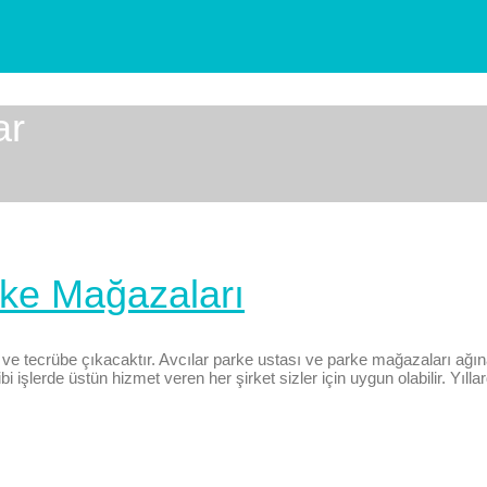
ar
rke Mağazaları
k ve tecrübe çıkacaktır. Avcılar parke ustası ve parke mağazaları ağı
işlerde üstün hizmet veren her şirket sizler için uygun olabilir. Yıllar