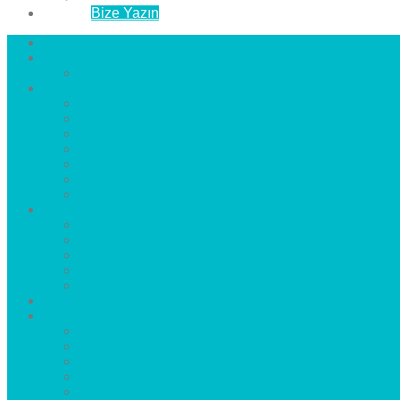
İletişim
Bize Yazın
Anasayfa
Hakkımızda
Çözüm Ortaklarımız
Hizmetlerimiz
Laminat Parke
Derzli Parke
Sistre ve Cila
Su Geçirmez Parke
Ahşap Parke
Masif Parke
Fuar Parkesi
Haberler
blog
Büyükçekmece Parke
Beylikdüzü Parke
Esenyurt Parke
Bakırköy Parke
Avcılar Parke
Öncesi
Sonrası
Bayiler
İlçeler
Yeşilköy Florya Parke
Büyükçekmece Parke
Alkent 2000 Parke
Beylikdüzü Parke
Beykent Parke