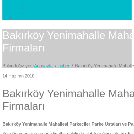
Esenkent Parke
Esenyurt Parke
Avcılar Parke
İletişim
Bize Yazın
Bakırköy Yenimahalle Mahal
Firmaları
Bulunduğız yer :
Anasayfa
haber
Bakırköy Yenimahalle Mahalles
14 Haziran 2018
Bakırköy Yenimahalle Mahal
Firmaları
Bakırköy Yenimahalle Mahallesi Parkeciler Parke Ustaları ve Pa
Yer döşemesini en uygun fiyatlar dahilinde alabileceğiniz sitemizde