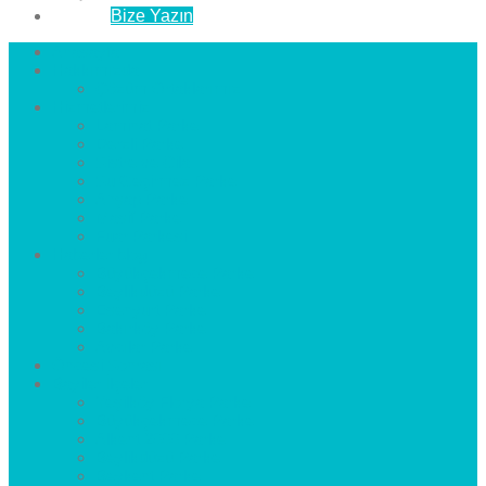
İletişim
Bize Yazın
Anasayfa
Hakkımızda
Çözüm Ortaklarımız
Hizmetlerimiz
Laminat Parke
Derzli Parke
Sistre ve Cila
Su Geçirmez Parke
Ahşap Parke
Masif Parke
Fuar Parkesi
Haberler
blog
Büyükçekmece Parke
Beylikdüzü Parke
Esenyurt Parke
Bakırköy Parke
Avcılar Parke
Öncesi
Sonrası
Bayiler
İlçeler
Yeşilköy Florya Parke
Büyükçekmece Parke
Alkent 2000 Parke
Beylikdüzü Parke
Beykent Parke