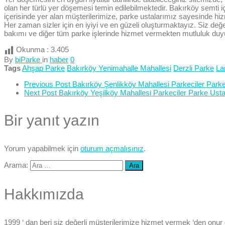
olan her türlü yer döşemesi temin edilebilmektedir. Bakırköy semti 
içerisinde yer alan müşterilerimize, parke ustalarımız sayesinde h
Her zaman sizler için en iyiyi ve en güzeli oluşturmaktayız. Siz değe
bakımı ve diğer tüm parke işlerinde hizmet vermekten mutluluk duy
Okunma :
3.405
By
biParke
in
haber
0
Tags
Ahşap Parke
Bakırköy Yenimahalle Mahallesi
Derzli Parke
La
Previous Post
Bakırköy Şenlikköy Mahallesi Parkeciler Parke
Next Post
Bakırköy Yeşilköy Mahallesi Parkeciler Parke Ustal
Bir yanıt yazın
Yorum yapabilmek için
oturum açmalısınız
.
Arama:
Hakkımızda
1999 ‘ dan beri siz değerli müşterilerimize hizmet vermek ‘den onur