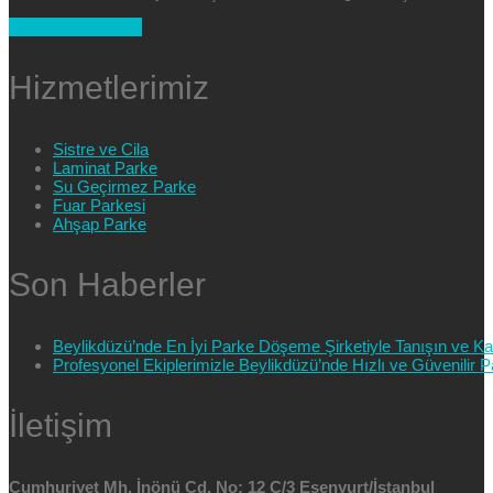
+90 554 025 89 47
Hizmetlerimiz
Sistre ve Cila
Laminat Parke
Su Geçirmez Parke
Fuar Parkesi
Ahşap Parke
Son Haberler
Beylikdüzü’nde En İyi Parke Döşeme Şirketiyle Tanışın ve Kali
Profesyonel Ekiplerimizle Beylikdüzü’nde Hızlı ve Güvenilir
İletişim
Cumhuriyet Mh. İnönü Cd. No: 12 C/3 Esenyurt/İstanbul