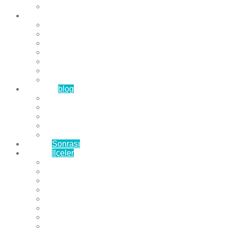
Çözüm Ortaklarımız
Hizmetlerimiz
Laminat Parke
Derzli Parke
Sistre ve Cila
Su Geçirmez Parke
Ahşap Parke
Masif Parke
Fuar Parkesi
Haberler
blog
Büyükçekmece Parke
Beylikdüzü Parke
Esenyurt Parke
Bakırköy Parke
Avcılar Parke
Öncesi
Sonrası
Bayiler
İlçeler
Yeşilköy Florya Parke
Büyükçekmece Parke
Alkent 2000 Parke
Beylikdüzü Parke
Beykent Parke
Esenkent Parke
Esenyurt Parke
Avcılar Parke