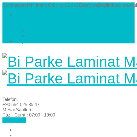
Cumhuriyet Mh. İnönü Cd. No: 12 C/3 Esenyurt/Beylikdüzü/İstanbul
Hakkımızda
Kataloglar
Galeri
Parke Modelleri ve Renkleri
Villa Parke Modelleri
İletişim
Telefon
+90 554 025 89 47
Mesai Saatleri
Paz.- Cumt.: 07:00 - 19:00
Hemen Ara!
Anasayfa
Hakkımızda