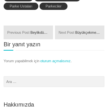
Parke Ustaları
Parkeciler
Previous Post
Beylikdüzü Marmara Mahallesi Parkeciler ve Parke Ustaları
Next Post
Büyükçekmece Mimaroba Mahallesi Parkeciler ve Parke Ustaları
Bir yanıt yazın
Yorum yapabilmek için
oturum açmalısınız
.
Hakkımızda