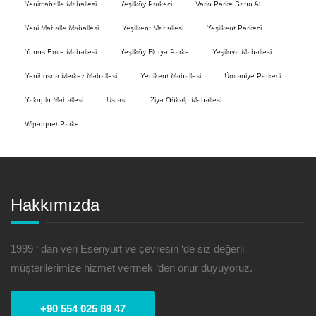
Yenimahalle Mahallesi
Yeşilköy Parkeci
Vario Parke Satın Al
Yeni Mahalle Mahallesi
Yeşilkent Mahallesi
Yeşilkent Parkeci
Yunus Emre Mahallesi
Yeşilköy Florya Parke
Yeşilova Mahallesi
Yenibosna Merkez Mahallesi
Yenikent Mahallesi
Ümraniye Parkeci
Yakuplu Mahallesi
Ustası
Ziya Gökalp Mahallesi
Wiparquet Parke
Hakkımızda
1999 ‘ dan veri Esenyurt ve çevresin ‘de siz değerli
müşterilerimize hizmet vermek ‘den onur duyuyoruz.
+90 554 025 89 47