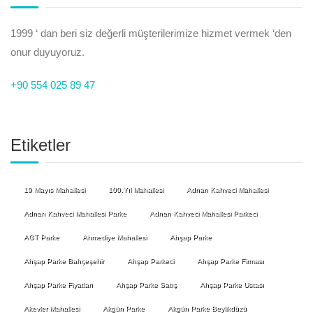
1999 ‘ dan beri siz değerli müşterilerimize hizmet vermek ‘den
onur duyuyoruz.
+90 554 025 89 47
Etiketler
19 Mayıs Mahallesi
100.Yıl Mahallesi
Adnan Kahveci Mahallesi
Adnan Kahveci Mahallesi Parke
Adnan Kahveci Mahallesi Parkeci
AGT Parke
Ahmediye Mahallesi
Ahşap Parke
Ahşap Parke Bahçeşehir
Ahşap Parkeci
Ahşap Parke Firması
Ahşap Parke Fiyatları
Ahşap Parke Satış
Ahşap Parke Ustası
Akevler Mahallesi
Akgün Parke
Akgün Parke Beylikdüzü