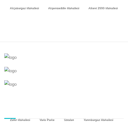
Akçaburgaz Mahallesi
Akşemseddin Mahallesi
Alkent 2000 Mahallesi
Zafer Mahallesi
Vario Parke
Ustaları
Yarımburgaz Mahallesi