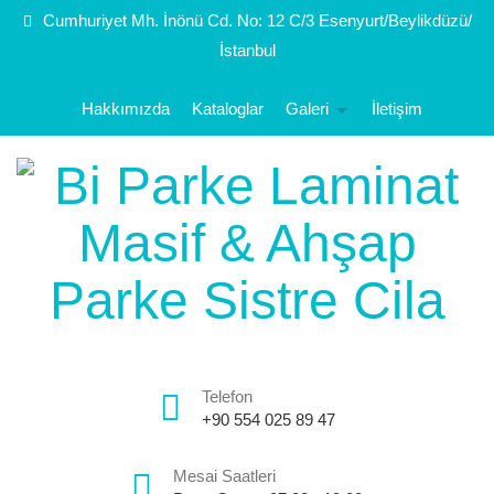
Cumhuriyet Mh. İnönü Cd. No: 12 C/3 Esenyurt/Beylikdüzü/
İstanbul
Hakkımızda
Kataloglar
Galeri
İletişim
Telefon
+90 554 025 89 47
Mesai Saatleri