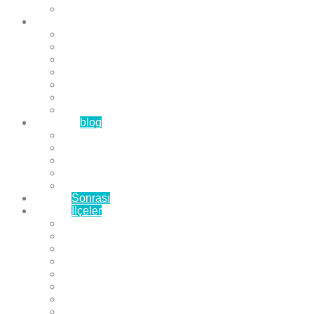
Çözüm Ortaklarımız
Hizmetlerimiz
Laminat Parke
Derzli Parke
Sistre ve Cila
Su Geçirmez Parke
Ahşap Parke
Masif Parke
Fuar Parkesi
Haberler
blog
Büyükçekmece Parke
Beylikdüzü Parke
Esenyurt Parke
Bakırköy Parke
Avcılar Parke
Öncesi
Sonrası
Bayiler
İlçeler
Yeşilköy Florya Parke
Büyükçekmece Parke
Alkent 2000 Parke
Beylikdüzü Parke
Beykent Parke
Esenkent Parke
Esenyurt Parke
Avcılar Parke