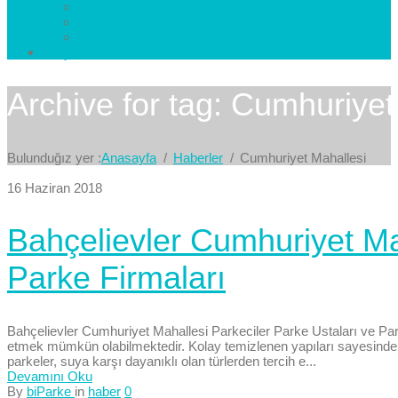
Esenkent Parke
Esenyurt Parke
Avcılar Parke
İletişim
Bize Yazın
Archive for tag: Cumhuriyet
Bulunduğız yer :
Anasayfa
Haberler
Cumhuriyet Mahallesi
16 Haziran 2018
Bahçelievler Cumhuriyet Mah
Parke Firmaları
Bahçelievler Cumhuriyet Mahallesi Parkeciler Parke Ustaları ve Park
etmek mümkün olabilmektedir. Kolay temizlenen yapıları sayesinde, pa
parkeler, suya karşı dayanıklı olan türlerden tercih e...
Devamını Oku
By
biParke
in
haber
0