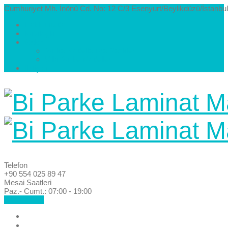
Cumhuriyet Mh. İnönü Cd. No: 12 C/3 Esenyurt/Beylikdüzü/İstanbul
Hakkımızda
Kataloglar
Galeri
Parke Modelleri ve Renkleri
Villa Parke Modelleri
İletişim
Telefon
+90 554 025 89 47
Mesai Saatleri
Paz.- Cumt.: 07:00 - 19:00
Hemen Ara!
Anasayfa
Hakkımızda