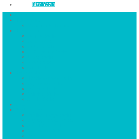
İletişim
Bize Yazın
Anasayfa
Hakkımızda
Çözüm Ortaklarımız
Hizmetlerimiz
Laminat Parke
Derzli Parke
Sistre ve Cila
Su Geçirmez Parke
Ahşap Parke
Masif Parke
Fuar Parkesi
Haberler
blog
Büyükçekmece Parke
Beylikdüzü Parke
Esenyurt Parke
Bakırköy Parke
Avcılar Parke
Öncesi
Sonrası
Bayiler
İlçeler
Yeşilköy Florya Parke
Büyükçekmece Parke
Alkent 2000 Parke
Beylikdüzü Parke
Beykent Parke