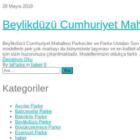
28 Mayıs 2018
Beylikdüzü Cumhuriyet Maha
Beylikdüzü Cumhuriyet Mahallesi Parkeciler ve Parke Ustaları Son 
modellerin pek çok markayı da bünyesinde taşıması ve en kaliteli o
için sizin huzurunuza çıkarılmaktadır. Modellerimizin oldukça farklı .
Devamını Oku
By
biParke
in
haber
0
Arama:
Kategoriler
Avcılar Parke
Bahçeşehir Parke
Bakırköy Parke
Beylikdüzü Parke
Büyükçekmece Parke
Esenyurt Parke
haber