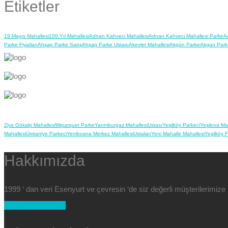
Etiketler
19 Mayıs Mahallesi
100.Yıl Mahallesi
Adnan Kahveci Mahallesi
Adnan Kahveci Mahallesi Parke
A
Parke Fiyatları
Ahşap Parke Satış
Ahşap Parke Ustası
Akevler Mahallesi
Akgün Parke
Akgün Park
Ziya Gökalp Mahallesi
Wiparquet Parke
Yarımburgaz Mahallesi
Ustası
Yeşilköy Parkeci
Yeşilova Ma
Mahallesi
Ümraniye Parkeci
Yenibosna Merkez Mahallesi
Ustaları
Yeni Mahalle Mahallesi
Yeşilköy 
Hakkımızda
1999 ‘ dan veri Esenyurt ve çevresin ‘de siz değerli müşterilerimi
+90 554 025 89 47