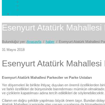
Esenkent Parke
Esenyurt Parke
Avcılar Parke
İletişim
Bize Yazın
Esenyurt Atatürk Mahallesi 
Bulunduğız yer :
Anasayfa
haber
Esenyurt Atatürk Mahallesi Pa
31 Mayıs 2018
Esenyurt Atatürk Mahallesi 
Esenyurt Atatürk Mahallesi Parkeciler ve Parke Ustaları
Yer döşemeleri ile birlikte ihtiyaç duyulan en önemli özelliklerden b
ve farklı özellikleri de bünyesinde barındırması mümkün olmaktadır.
ve çiziklerin kapatılması adına tercih edildikleri de söylenebilecektir.
Cilanın en doğru şekilde yapılması büyük önem taşır. Bundan dolayı da
Atatürk Mahallesi içerisinde olan yaşam yuvalarına da hizmetlerimiz