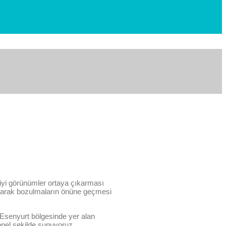
a iyi görünümler ortaya çıkarması
 olarak bozulmaların önüne geçmesi
. Esenyurt bölgesinde yer alan
onel şekilde sunuyoruz.