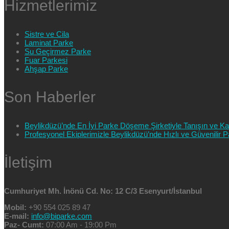
Hizmetlerimiz
Sistre ve Cila
Laminat Parke
Su Geçirmez Parke
Fuar Parkesi
Ahşap Parke
Son Haberler
Beylikdüzü’nde En İyi Parke Döşeme Şirketiyle Tanışın ve Kali
Profesyonel Ekiplerimizle Beylikdüzü’nde Hızlı ve Güvenilir
İletişim
Cumhuriyet Mh. İnönü Cd. No: 12 C/3 Esenyurt/İstanbul
Mobil:
+90 554 025 89 47
E-mail:
info@biparke.com
Paz- Cumt:
07:00 Am - 19:00 Pm