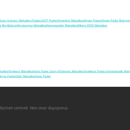
dnan Kahveci Mahallesi Parkeci
AGT Parke
Ahmediye Mahallesi
Ahşap Parke
Ahşap Parke Bahçeşe
e Beylikdüzü
Akçaburgaz Mahallesi
Akşemseddin Mahallesi
Alkent 2000 Mahallesi
hallesi
Yenikent Mahallesi
Vario Parke Satın Al
Yakuplu Mahallesi
Yeşilkent Parkeci
Yenimahalle Maha
Florya Parke
Zafer Mahallesi
Vario Parke
ze hizmet vermek ‘den onur duyuyoruz.