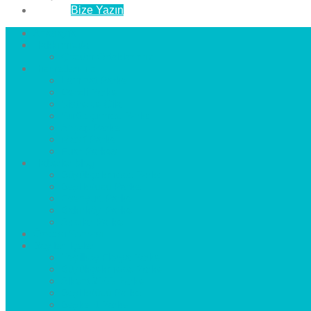
İletişim
Bize Yazın
Anasayfa
Hakkımızda
Çözüm Ortaklarımız
Hizmetlerimiz
Laminat Parke
Derzli Parke
Sistre ve Cila
Su Geçirmez Parke
Ahşap Parke
Masif Parke
Fuar Parkesi
Haberler
blog
Büyükçekmece Parke
Beylikdüzü Parke
Esenyurt Parke
Bakırköy Parke
Avcılar Parke
Öncesi
Sonrası
Bayiler
İlçeler
Yeşilköy Florya Parke
Büyükçekmece Parke
Alkent 2000 Parke
Beylikdüzü Parke
Beykent Parke