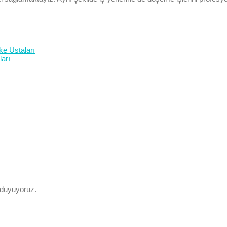
ke Ustaları
arı
 duyuyoruz.