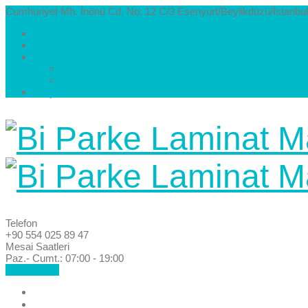
Cumhuriyet Mh. İnönü Cd. No: 12 C/3 Esenyurt/Beylikdüzü/İstanbul
Hakkımızda
Kataloglar
Galeri
Parke Modelleri ve Renkleri
Villa Parke Modelleri
İletişim
Telefon
+90 554 025 89 47
Mesai Saatleri
Paz.- Cumt.: 07:00 - 19:00
Hemen Ara!
Anasayfa
Hakkımızda