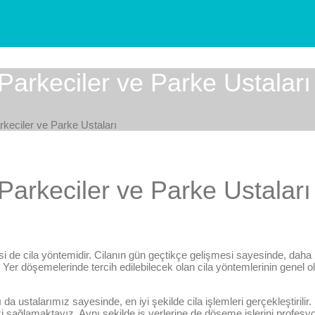
Parkeciler ve Parke Ustaları
rkeciler ve Parke Ustaları
Parkeciler ve Parke Ustaları
irisi de cila yöntemidir. Cilanın gün geçtikçe gelişmesi sayesinde, dah
 Yer döşemelerinde tercih edilebilecek olan cila yöntemlerinin genel
 ustalarımız sayesinde, en iyi şekilde cila işlemleri gerçekleştirilir
i sağlamaktayız. Aynı şekilde iş yerlerine de döşeme işlerini profesy