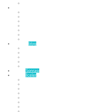
Çözüm Ortaklarımız
Hizmetlerimiz
Laminat Parke
Derzli Parke
Sistre ve Cila
Su Geçirmez Parke
Ahşap Parke
Masif Parke
Fuar Parkesi
Haberler
blog
Büyükçekmece Parke
Beylikdüzü Parke
Esenyurt Parke
Bakırköy Parke
Avcılar Parke
Öncesi
Sonrası
Bayiler
İlçeler
Yeşilköy Florya Parke
Büyükçekmece Parke
Alkent 2000 Parke
Beylikdüzü Parke
Beykent Parke
Esenkent Parke
Esenyurt Parke
Avcılar Parke