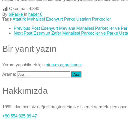
Okunma :
4.890
By
biParke
in
haber
0
Tags
Atatürk Mahallesi
Esenyurt
Parke Ustaları
Parkeciler
Previous Post
Esenyurt Mevlana Mahallesi Parkeciler ve Par
Next Post
Esenyurt Zafer Mahallesi Parkeciler ve Parke Ustal
Bir yanıt yazın
Yorum yapabilmek için
oturum açmalısınız
.
Arama:
Hakkımızda
1999 ‘ dan beri siz değerli müşterilerimize hizmet vermek ‘den onur
+90 554 025 89 47