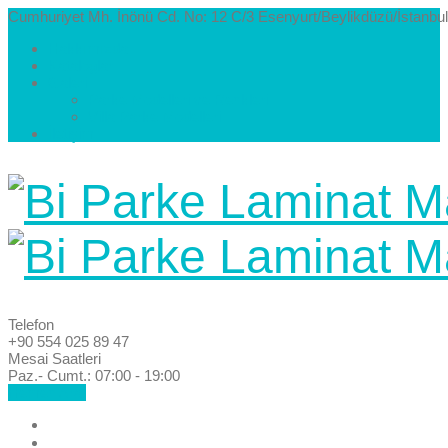
Cumhuriyet Mh. İnönü Cd. No: 12 C/3 Esenyurt/Beylikdüzü/İstanbul
Hakkımızda
Kataloglar
Galeri
Parke Modelleri ve Renkleri
Villa Parke Modelleri
İletişim
Telefon
+90 554 025 89 47
Mesai Saatleri
Paz.- Cumt.: 07:00 - 19:00
Hemen Ara!
Anasayfa
Hakkımızda