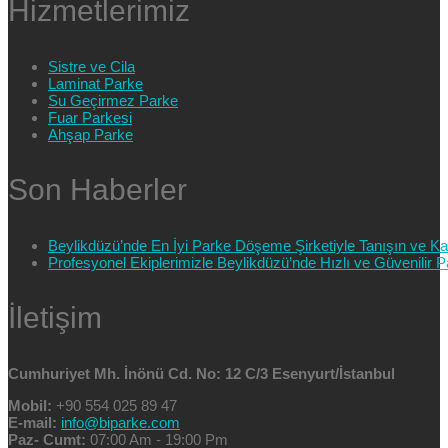
Hizmetlerimiz
Sistre ve Cila
Laminat Parke
Su Geçirmez Parke
Fuar Parkesi
Ahşap Parke
Son Haberler
Beylikdüzü’nde En İyi Parke Döşeme Şirketiyle Tanışın ve Kali
Profesyonel Ekiplerimizle Beylikdüzü’nde Hızlı ve Güvenilir
İletişim
Cumhuriyet Mh. İnönü Cd. No: 12 C/3 Esenyurt/İstanbul
Mobil:
+90 554 025 89 47
E-mail:
info@biparke.com
Paz- Cumt:
07:00 Am - 19:00 Pm