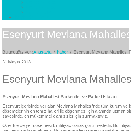
Esenkent Parke
Esenyurt Parke
Avcılar Parke
İletişim
Bize Yazın
Esenyurt Mevlana Mahallesi
Bulunduğız yer :
Anasayfa
haber
Esenyurt Mevlana Mahallesi Pa
31 Mayıs 2018
Esenyurt Mevlana Mahallesi
Esenyurt Mevlana Mahallesi Parkeciler ve Parke Ustaları
Esenyurt içerisinde yer alan Mevlana Mahallesi’nde tüm kurum ve ku
döşemelerinin en temiz halleri ile döşenmesi için alanında uzman ol
sayesinde, en mükemmel olanı sizler için sunmaktayız.
Özellikle de yer döşemesi bir ihtiyaç olarak görülmektedir. Bu ihtiya
bünyemizde taşımaktayız. Bu sayede işlerin de en iyi şekilde ta