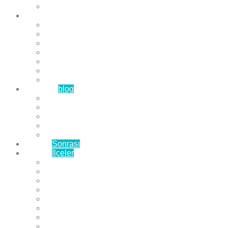
Çözüm Ortaklarımız
Hizmetlerimiz
Laminat Parke
Derzli Parke
Sistre ve Cila
Su Geçirmez Parke
Ahşap Parke
Masif Parke
Fuar Parkesi
Haberler
blog
Büyükçekmece Parke
Beylikdüzü Parke
Esenyurt Parke
Bakırköy Parke
Avcılar Parke
Öncesi
Sonrası
Bayiler
İlçeler
Yeşilköy Florya Parke
Büyükçekmece Parke
Alkent 2000 Parke
Beylikdüzü Parke
Beykent Parke
Esenkent Parke
Esenyurt Parke
Avcılar Parke