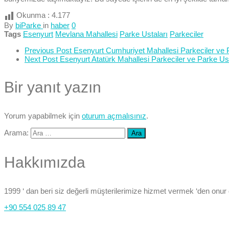
Okunma :
4.177
By
biParke
in
haber
0
Tags
Esenyurt
Mevlana Mahallesi
Parke Ustaları
Parkeciler
Previous Post
Esenyurt Cumhuriyet Mahallesi Parkeciler ve 
Next Post
Esenyurt Atatürk Mahallesi Parkeciler ve Parke Ust
Bir yanıt yazın
Yorum yapabilmek için
oturum açmalısınız
.
Arama:
Hakkımızda
1999 ‘ dan beri siz değerli müşterilerimize hizmet vermek ‘den onur
+90 554 025 89 47