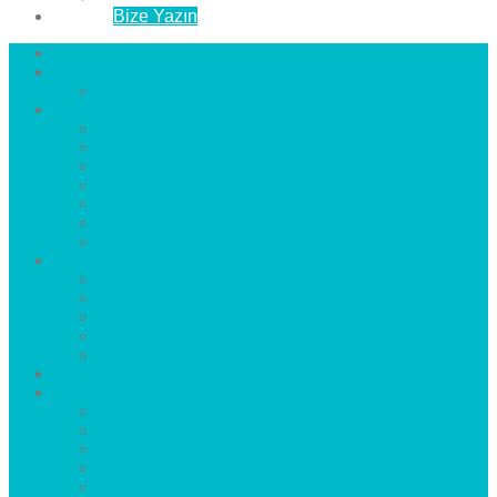
İletişim
Bize Yazın
Anasayfa
Hakkımızda
Çözüm Ortaklarımız
Hizmetlerimiz
Laminat Parke
Derzli Parke
Sistre ve Cila
Su Geçirmez Parke
Ahşap Parke
Masif Parke
Fuar Parkesi
Haberler
blog
Büyükçekmece Parke
Beylikdüzü Parke
Esenyurt Parke
Bakırköy Parke
Avcılar Parke
Öncesi
Sonrası
Bayiler
İlçeler
Yeşilköy Florya Parke
Büyükçekmece Parke
Alkent 2000 Parke
Beylikdüzü Parke
Beykent Parke