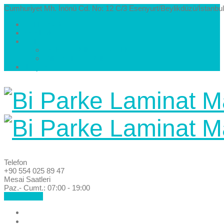
Cumhuriyet Mh. İnönü Cd. No: 12 C/3 Esenyurt/Beylikdüzü/İstanbul
Hakkımızda
Kataloglar
Galeri
Parke Modelleri ve Renkleri
Villa Parke Modelleri
İletişim
Telefon
+90 554 025 89 47
Mesai Saatleri
Paz.- Cumt.: 07:00 - 19:00
Hemen Ara!
Anasayfa
Hakkımızda