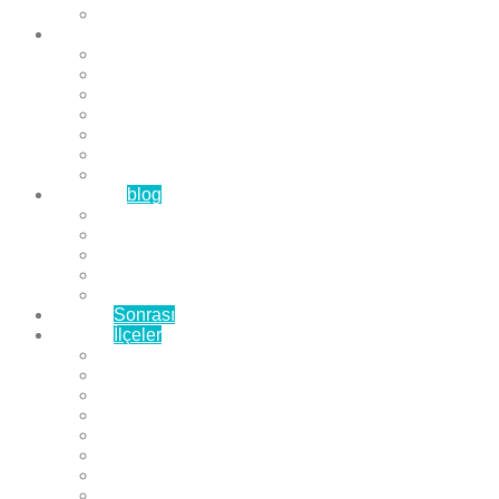
Çözüm Ortaklarımız
Hizmetlerimiz
Laminat Parke
Derzli Parke
Sistre ve Cila
Su Geçirmez Parke
Ahşap Parke
Masif Parke
Fuar Parkesi
Haberler
blog
Büyükçekmece Parke
Beylikdüzü Parke
Esenyurt Parke
Bakırköy Parke
Avcılar Parke
Öncesi
Sonrası
Bayiler
İlçeler
Yeşilköy Florya Parke
Büyükçekmece Parke
Alkent 2000 Parke
Beylikdüzü Parke
Beykent Parke
Esenkent Parke
Esenyurt Parke
Avcılar Parke