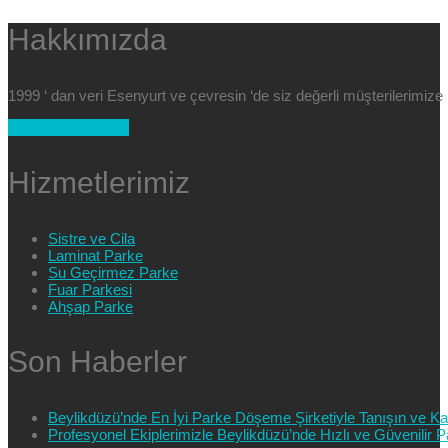
Hakkımızda
1999 ‘ dan veri Esenyurt ve çevresin ‘de siz değerli müşterilerimi
+90 554 025 89 47
Hizmetlerimiz
Sistre ve Cila
Laminat Parke
Su Geçirmez Parke
Fuar Parkesi
Ahşap Parke
Son Haberler
Beylikdüzü’nde En İyi Parke Döşeme Şirketiyle Tanışın ve Kali
Profesyonel Ekiplerimizle Beylikdüzü’nde Hızlı ve Güvenilir