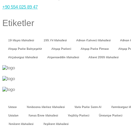
+90 554 025 89 47
Etiketler
19 Mayıs Mahallesi
100.Yıl Mahallesi
Adnan Kahveci Mahallesi
Adnan K
Ahşap Parke Bahçeşehir
Ahşap Parkeci
Ahşap Parke Firması
Ahşap Par
Akçaburgaz Mahallesi
Akşemseddin Mahallesi
Alkent 2000 Mahallesi
Ustası
Yenibosna Merkez Mahallesi
Vario Parke Satın Al
Yarımburgaz Ma
Ustaları
Yunus Emre Mahallesi
Yeşilköy Parkeci
Ümraniye Parkeci
Yenikent Mahallesi
Yeşilkent Mahallesi