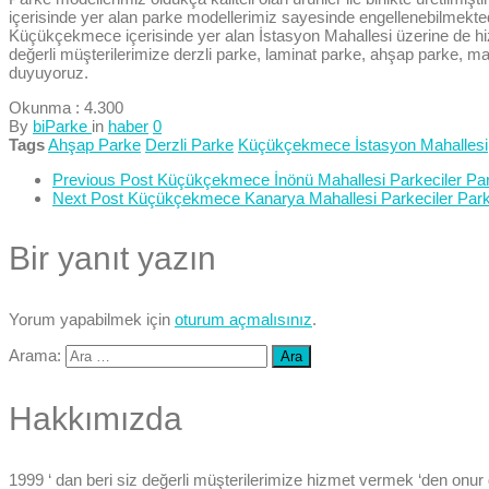
içerisinde yer alan parke modellerimiz sayesinde engellenebilmekt
Küçükçekmece içerisinde yer alan İstasyon Mahallesi üzerine de hiz
değerli müşterilerimize derzli parke, laminat parke, ahşap parke, ma
duyuyoruz.
Okunma :
4.300
By
biParke
in
haber
0
Tags
Ahşap Parke
Derzli Parke
Küçükçekmece İstasyon Mahallesi
Previous Post
Küçükçekmece İnönü Mahallesi Parkeciler Park
Next Post
Küçükçekmece Kanarya Mahallesi Parkeciler Parke
Bir yanıt yazın
Yorum yapabilmek için
oturum açmalısınız
.
Arama:
Hakkımızda
1999 ‘ dan beri siz değerli müşterilerimize hizmet vermek ‘den onur