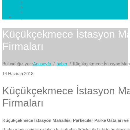
Esenkent Parke
Esenyurt Parke
Avcılar Parke
İletişim
Bize Yazın
Küçükçekmece İstasyon Maha
Firmaları
Bulunduğız yer :
Anasayfa
haber
Küçükçekmece İstasyon Mahall
14 Haziran 2018
Küçükçekmece İstasyon Maha
Firmaları
Küçükçekmece İstasyon Mahallesi Parkeciler Parke Ustaları ve 
Parke modellerimiz oldukça kaliteli olan ürünler ile birlikte üretilm