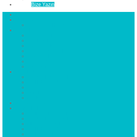
İletişim
Bize Yazın
Anasayfa
Hakkımızda
Çözüm Ortaklarımız
Hizmetlerimiz
Laminat Parke
Derzli Parke
Sistre ve Cila
Su Geçirmez Parke
Ahşap Parke
Masif Parke
Fuar Parkesi
Haberler
blog
Büyükçekmece Parke
Beylikdüzü Parke
Esenyurt Parke
Bakırköy Parke
Avcılar Parke
Öncesi
Sonrası
Bayiler
İlçeler
Yeşilköy Florya Parke
Büyükçekmece Parke
Alkent 2000 Parke
Beylikdüzü Parke
Beykent Parke