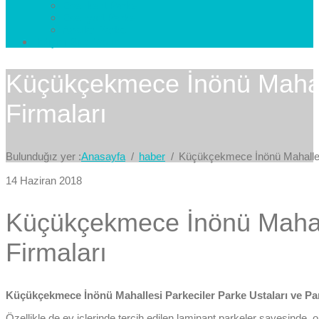
Esenkent Parke
Esenyurt Parke
Avcılar Parke
İletişim
Bize Yazın
Küçükçekmece İnönü Mahalle
Firmaları
Bulunduğız yer :
Anasayfa
haber
Küçükçekmece İnönü Mahallesi
14 Haziran 2018
Küçükçekmece İnönü Mahalle
Firmaları
Küçükçekmece İnönü Mahallesi Parkeciler Parke Ustaları ve Par
Özellikle de ev içlerinde tercih edilen laminant parkeler sayesinde, 