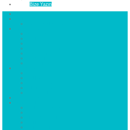
İletişim
Bize Yazın
Anasayfa
Hakkımızda
Çözüm Ortaklarımız
Hizmetlerimiz
Laminat Parke
Derzli Parke
Sistre ve Cila
Su Geçirmez Parke
Ahşap Parke
Masif Parke
Fuar Parkesi
Haberler
blog
Büyükçekmece Parke
Beylikdüzü Parke
Esenyurt Parke
Bakırköy Parke
Avcılar Parke
Öncesi
Sonrası
Bayiler
İlçeler
Yeşilköy Florya Parke
Büyükçekmece Parke
Alkent 2000 Parke
Beylikdüzü Parke
Beykent Parke