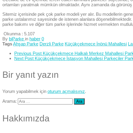
ortamları yaratmak mümkün olmaktadır. Aynı zamanda da görünüş itiba
Sitemiz içerisinde pek çok parke modeli yer alır. Bu modellerin gene
parke ustalarımız sayesinde de istenen alanlara döşenebilmektedir. S
parke bakımı ve diğer tüm parke işlerinde hizmet vermekten mutlul
Okunma :
5.107
By
biParke
in
haber
0
Tags
Ahşap Parke
Derzli Parke
Küçükçekmece İnönü Mahallesi
La
Previous Post
Küçükçekmece Halkalı Merkez Mahallesi Parkec
Next Post
Küçükçekmece İstasyon Mahallesi Parkeciler Parke
Bir yanıt yazın
Yorum yapabilmek için
oturum açmalısınız
.
Arama:
Hakkımızda