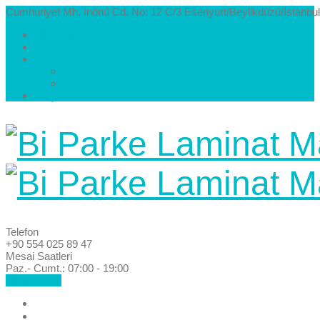
Cumhuriyet Mh. İnönü Cd. No: 12 C/3 Esenyurt/Beylikdüzü/İstanbul
Hakkımızda
Kataloglar
Galeri
Parke Modelleri ve Renkleri
Villa Parke Modelleri
İletişim
Telefon
+90 554 025 89 47
Mesai Saatleri
Paz.- Cumt.: 07:00 - 19:00
Hemen Ara!
Anasayfa
Hakkımızda