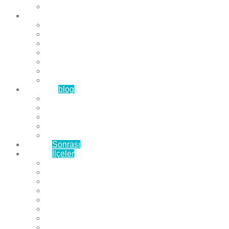
Çözüm Ortaklarımız
Hizmetlerimiz
Laminat Parke
Derzli Parke
Sistre ve Cila
Su Geçirmez Parke
Ahşap Parke
Masif Parke
Fuar Parkesi
Haberler
blog
Büyükçekmece Parke
Beylikdüzü Parke
Esenyurt Parke
Bakırköy Parke
Avcılar Parke
Öncesi
Sonrası
Bayiler
İlçeler
Yeşilköy Florya Parke
Büyükçekmece Parke
Alkent 2000 Parke
Beylikdüzü Parke
Beykent Parke
Esenkent Parke
Esenyurt Parke
Avcılar Parke