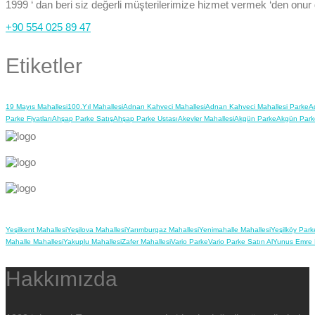
1999 ‘ dan beri siz değerli müşterilerimize hizmet vermek ‘den onur
+90 554 025 89 47
Etiketler
19 Mayıs Mahallesi
100.Yıl Mahallesi
Adnan Kahveci Mahallesi
Adnan Kahveci Mahallesi Parke
A
Parke Fiyatları
Ahşap Parke Satış
Ahşap Parke Ustası
Akevler Mahallesi
Akgün Parke
Akgün Park
Yeşilkent Mahallesi
Yeşilova Mahallesi
Yarımburgaz Mahallesi
Yenimahalle Mahallesi
Yeşilköy Park
Mahalle Mahallesi
Yakuplu Mahallesi
Zafer Mahallesi
Vario Parke
Vario Parke Satın Al
Yunus Emre 
Hakkımızda