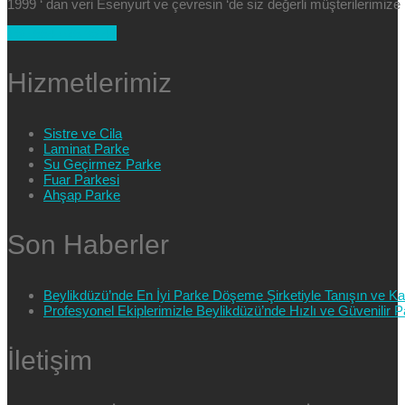
1999 ‘ dan veri Esenyurt ve çevresin ‘de siz değerli müşterilerimi
+90 554 025 89 47
Hizmetlerimiz
Sistre ve Cila
Laminat Parke
Su Geçirmez Parke
Fuar Parkesi
Ahşap Parke
Son Haberler
Beylikdüzü’nde En İyi Parke Döşeme Şirketiyle Tanışın ve Kali
Profesyonel Ekiplerimizle Beylikdüzü’nde Hızlı ve Güvenilir
İletişim