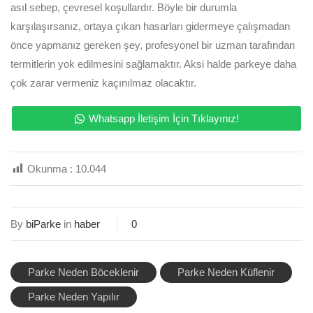
asıl sebep, çevresel koşullardır. Böyle bir durumla
karşılaşırsanız, ortaya çıkan hasarları gidermeye çalışmadan
önce yapmanız gereken şey, profesyonel bir uzman tarafından
termitlerin yok edilmesini sağlamaktır. Aksi halde parkeye daha
çok zarar vermeniz kaçınılmaz olacaktır.
Whatsapp İletişim İçin Tıklayınız!
Okunma :
10.044
By
biParke
in
haber
0
Parke Neden Böceklenir
Parke Neden Küflenir
Parke Neden Yapılır