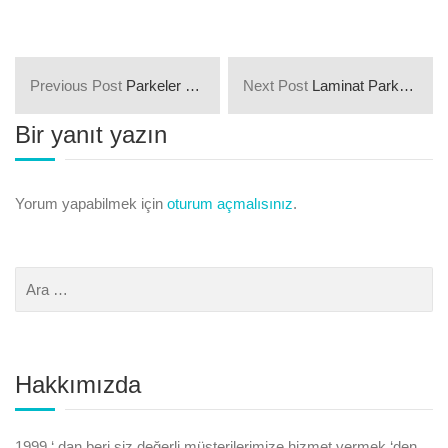
Previous Post
Parkeler Neden Ses Çıkarır, Terler ve Kayar?
Next Post
Laminat Parke Satın Alırken ve Aldıktan Sonra Nelere Dikkat Edilmeli?
Bir yanıt yazın
Yorum yapabilmek için
oturum açmalısınız
.
Hakkımızda
1999 ‘ dan beri siz değerli müşterilerimize hizmet vermek ‘den