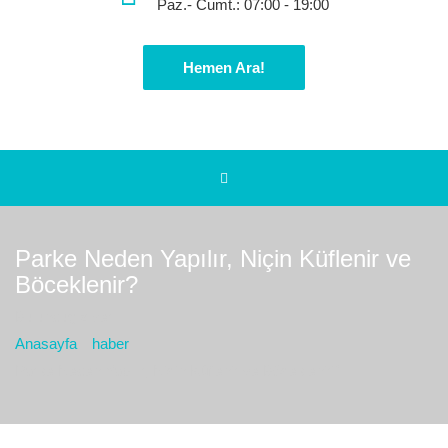
Paz.- Cumt.: 07:00 - 19:00
Hemen Ara!
Parke Neden Yapılır, Niçin Küflenir ve
Böceklenir?
Bulunduğız yer :
Anasayfa
haber
Parke Neden Yapılır, Niçin Küflenir ve Böceklenir?