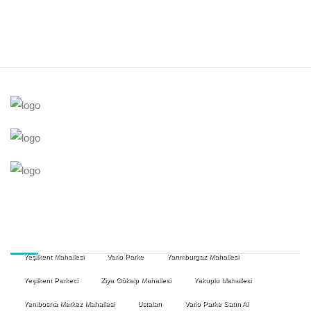
Yeşilkent Mahallesi
Vario Parke
Yarımburgaz Mahallesi
Yeşilkent Parkeci
Ziya Gökalp Mahallesi
Yakuplu Mahallesi
Yenibosna Merkez Mahallesi
Ustaları
Vario Parke Satın Al