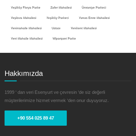
Yeşilköy Florya Parke
Zafer Mahallesi
Ümraniye Parkeci
Yeşilova Mahallesi
Yeşilköy Parkeci
Yunus Emre Mahallesi
Yenimahalle Mahallesi
Ustası
Yenikent Mahallesi
Yeni Mahalle Mahallesi
Wiparquet Parke
Hakkımızda
1999 ‘ dan veri Esenyurt ve çevresin ‘de siz değerli
müşterilerimize hizmet vermek ‘den onur duyuyoruz.
+90 554 025 89 47