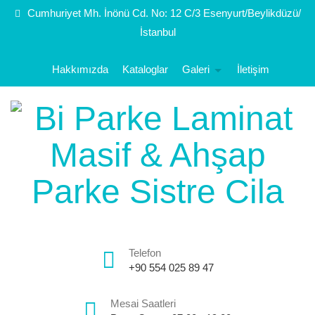
Cumhuriyet Mh. İnönü Cd. No: 12 C/3 Esenyurt/Beylikdüzü/
İstanbul
Hakkımızda
Kataloglar
Galeri
İletişim
Telefon
+90 554 025 89 47
Mesai Saatleri