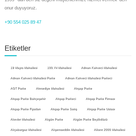
onur duyuyoruz.
+90 554 025 89 47
Etiketler
19 Mayıs Mahallesi
100.Yıl Mahallesi
Adnan Kahveci Mahallesi
Adnan Kahveci Mahallesi Parke
Adnan Kahveci Mahallesi Parkeci
AGT Parke
Ahmediye Mahallesi
Ahşap Parke
Ahşap Parke Bahçeşehir
Ahşap Parkeci
Ahşap Parke Firması
Ahşap Parke Fiyatları
Ahşap Parke Satış
Ahşap Parke Ustası
Akevler Mahallesi
Akgün Parke
Akgün Parke Beylikdüzü
Akçaburgaz Mahallesi
Akşemseddin Mahallesi
Alkent 2000 Mahallesi