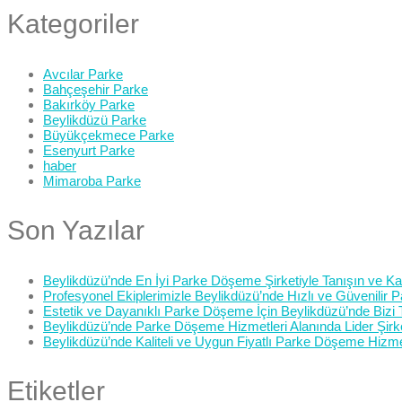
Kategoriler
Avcılar Parke
Bahçeşehir Parke
Bakırköy Parke
Beylikdüzü Parke
Büyükçekmece Parke
Esenyurt Parke
haber
Mimaroba Parke
Son Yazılar
Beylikdüzü’nde En İyi Parke Döşeme Şirketiyle Tanışın ve Kali
Profesyonel Ekiplerimizle Beylikdüzü’nde Hızlı ve Güvenilir
Estetik ve Dayanıklı Parke Döşeme İçin Beylikdüzü’nde Bizi 
Beylikdüzü’nde Parke Döşeme Hizmetleri Alanında Lider Şirk
Beylikdüzü’nde Kaliteli ve Uygun Fiyatlı Parke Döşeme Hizme
Etiketler