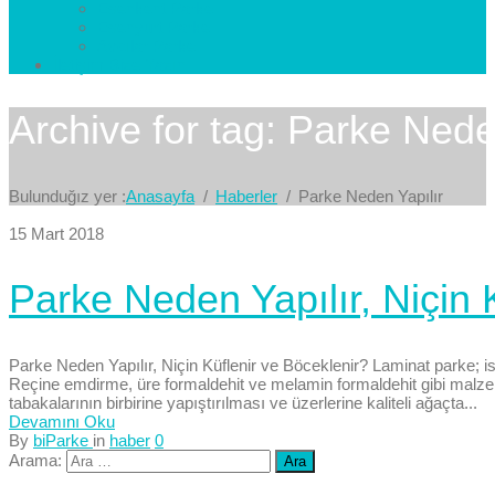
Esenkent Parke
Esenyurt Parke
Avcılar Parke
İletişim
Bize Yazın
Archive for tag: Parke Nede
Bulunduğız yer :
Anasayfa
Haberler
Parke Neden Yapılır
15 Mart 2018
Parke Neden Yapılır, Niçin 
Parke Neden Yapılır, Niçin Küflenir ve Böceklenir? Laminat parke; i
Reçine emdirme, üre formaldehit ve melamin formaldehit gibi malzem
tabakalarının birbirine yapıştırılması ve üzerlerine kaliteli ağaçta...
Devamını Oku
By
biParke
in
haber
0
Arama: