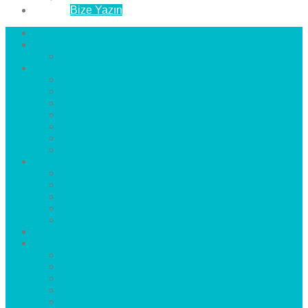
İletişim
Bize Yazın
Anasayfa
Hakkımızda
Çözüm Ortaklarımız
Hizmetlerimiz
Laminat Parke
Derzli Parke
Sistre ve Cila
Su Geçirmez Parke
Ahşap Parke
Masif Parke
Fuar Parkesi
Haberler
blog
Büyükçekmece Parke
Beylikdüzü Parke
Esenyurt Parke
Bakırköy Parke
Avcılar Parke
Öncesi
Sonrası
Bayiler
İlçeler
Yeşilköy Florya Parke
Büyükçekmece Parke
Alkent 2000 Parke
Beylikdüzü Parke
Beykent Parke