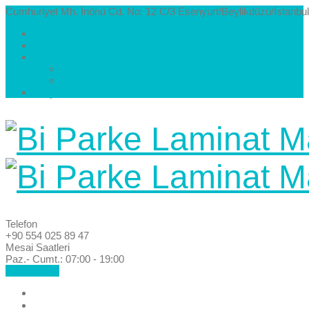
Cumhuriyet Mh. İnönü Cd. No: 12 C/3 Esenyurt/Beylikdüzü/İstanbul
Hakkımızda
Kataloglar
Galeri
Parke Modelleri ve Renkleri
Villa Parke Modelleri
İletişim
Telefon
+90 554 025 89 47
Mesai Saatleri
Paz.- Cumt.: 07:00 - 19:00
Hemen Ara!
Anasayfa
Hakkımızda