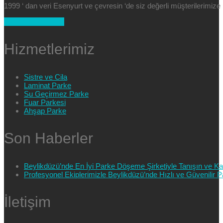
1999 ‘ dan veri Esenyurt ve çevresin ‘de siz değerli müşterilerimi
+90 554 025 89 47
Hizmetlerimiz
Sistre ve Cila
Laminat Parke
Su Geçirmez Parke
Fuar Parkesi
Ahşap Parke
Son Haberler
Beylikdüzü’nde En İyi Parke Döşeme Şirketiyle Tanışın ve Kali
Profesyonel Ekiplerimizle Beylikdüzü’nde Hızlı ve Güvenilir
İletişim