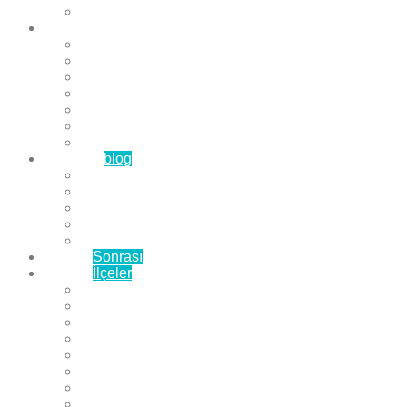
Çözüm Ortaklarımız
Hizmetlerimiz
Laminat Parke
Derzli Parke
Sistre ve Cila
Su Geçirmez Parke
Ahşap Parke
Masif Parke
Fuar Parkesi
Haberler
blog
Büyükçekmece Parke
Beylikdüzü Parke
Esenyurt Parke
Bakırköy Parke
Avcılar Parke
Öncesi
Sonrası
Bayiler
İlçeler
Yeşilköy Florya Parke
Büyükçekmece Parke
Alkent 2000 Parke
Beylikdüzü Parke
Beykent Parke
Esenkent Parke
Esenyurt Parke
Avcılar Parke