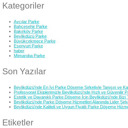
Kategoriler
Avcılar Parke
Bahçeşehir Parke
Bakırköy Parke
Beylikdüzü Parke
Büyükçekmece Parke
Esenyurt Parke
haber
Mimaroba Parke
Son Yazılar
Beylikdüzü’nde En İyi Parke Döşeme Şirketiyle Tanışın ve Kali
Profesyonel Ekiplerimizle Beylikdüzü’nde Hızlı ve Güvenilir
Estetik ve Dayanıklı Parke Döşeme İçin Beylikdüzü’nde Bizi 
Beylikdüzü’nde Parke Döşeme Hizmetleri Alanında Lider Şirk
Beylikdüzü’nde Kaliteli ve Uygun Fiyatlı Parke Döşeme Hizme
Etiketler