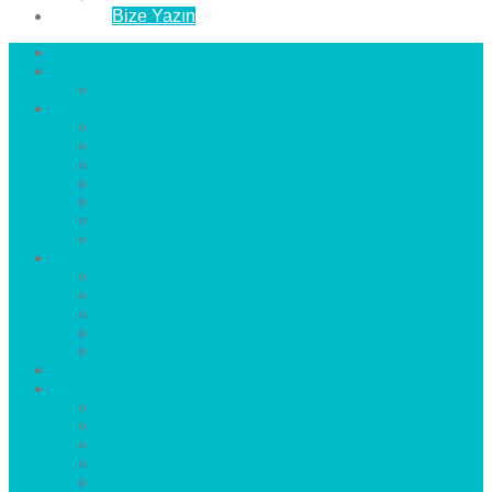
İletişim
Bize Yazın
Anasayfa
Hakkımızda
Çözüm Ortaklarımız
Hizmetlerimiz
Laminat Parke
Derzli Parke
Sistre ve Cila
Su Geçirmez Parke
Ahşap Parke
Masif Parke
Fuar Parkesi
Haberler
blog
Büyükçekmece Parke
Beylikdüzü Parke
Esenyurt Parke
Bakırköy Parke
Avcılar Parke
Öncesi
Sonrası
Bayiler
İlçeler
Yeşilköy Florya Parke
Büyükçekmece Parke
Alkent 2000 Parke
Beylikdüzü Parke
Beykent Parke