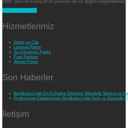
1999 ‘ dan veri Esenyurt ve çevresin ‘de siz değerli müşterilerimi
+90 554 025 89 47
Hizmetlerimiz
Sistre ve Cila
Laminat Parke
Su Geçirmez Parke
Fuar Parkesi
Ahşap Parke
Son Haberler
Beylikdüzü’nde En İyi Parke Döşeme Şirketiyle Tanışın ve Kali
Profesyonel Ekiplerimizle Beylikdüzü’nde Hızlı ve Güvenilir
İletişim