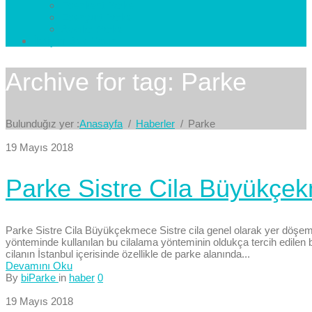
Esenkent Parke
Esenyurt Parke
Avcılar Parke
İletişim
Bize Yazın
Archive for tag: Parke
Bulunduğız yer :
Anasayfa
Haberler
Parke
19 Mayıs 2018
Parke Sistre Cila Büyükçe
Parke Sistre Cila Büyükçekmece Sistre cila genel olarak yer döşemele
yönteminde kullanılan bu cilalama yönteminin oldukça tercih edilen bi
cilanın İstanbul içerisinde özellikle de parke alanında...
Devamını Oku
By
biParke
in
haber
0
19 Mayıs 2018