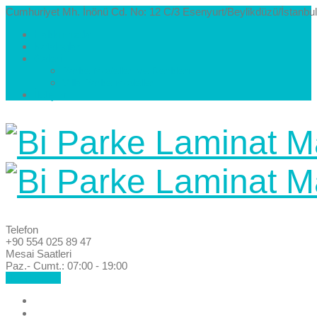
Cumhuriyet Mh. İnönü Cd. No: 12 C/3 Esenyurt/Beylikdüzü/İstanbul
Hakkımızda
Kataloglar
Galeri
Parke Modelleri ve Renkleri
Villa Parke Modelleri
İletişim
Telefon
+90 554 025 89 47
Mesai Saatleri
Paz.- Cumt.: 07:00 - 19:00
Hemen Ara!
Anasayfa
Hakkımızda