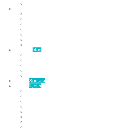
Çözüm Ortaklarımız
Hizmetlerimiz
Laminat Parke
Derzli Parke
Sistre ve Cila
Su Geçirmez Parke
Ahşap Parke
Masif Parke
Fuar Parkesi
Haberler
blog
Büyükçekmece Parke
Beylikdüzü Parke
Esenyurt Parke
Bakırköy Parke
Avcılar Parke
Öncesi
Sonrası
Bayiler
İlçeler
Yeşilköy Florya Parke
Büyükçekmece Parke
Alkent 2000 Parke
Beylikdüzü Parke
Beykent Parke
Esenkent Parke
Esenyurt Parke
Avcılar Parke