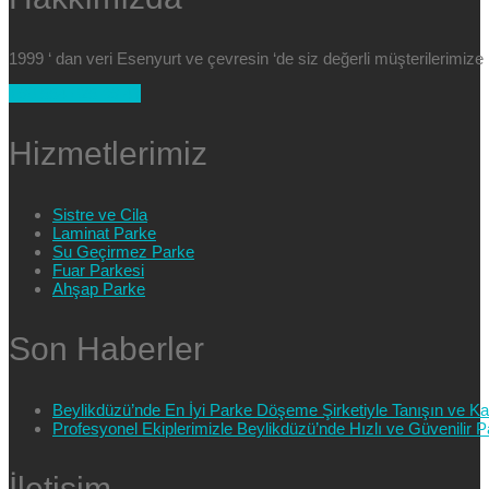
1999 ‘ dan veri Esenyurt ve çevresin ‘de siz değerli müşterilerimi
+90 554 025 89 47
Hizmetlerimiz
Sistre ve Cila
Laminat Parke
Su Geçirmez Parke
Fuar Parkesi
Ahşap Parke
Son Haberler
Beylikdüzü’nde En İyi Parke Döşeme Şirketiyle Tanışın ve Kali
Profesyonel Ekiplerimizle Beylikdüzü’nde Hızlı ve Güvenilir
İletişim