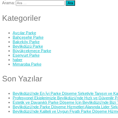
Arama:
Kategoriler
Avcılar Parke
Bahçeşehir Parke
Bakırköy Parke
Beylikdüzü Parke
Büyükçekmece Parke
Esenyurt Parke
haber
Mimaroba Parke
Son Yazılar
Beylikdüzü’nde En İyi Parke Döşeme Şirketiyle Tanışın ve Kali
Profesyonel Ekiplerimizle Beylikdüzü’nde Hızlı ve Güvenilir
Estetik ve Dayanıklı Parke Döşeme İçin Beylikdüzü’nde Bizi 
Beylikdüzü’nde Parke Döşeme Hizmetleri Alanında Lider Şirk
Beylikdüzü’nde Kaliteli ve Uygun Fiyatlı Parke Döşeme Hizme