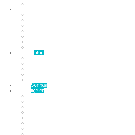
Çözüm Ortaklarımız
Hizmetlerimiz
Laminat Parke
Derzli Parke
Sistre ve Cila
Su Geçirmez Parke
Ahşap Parke
Masif Parke
Fuar Parkesi
Haberler
blog
Büyükçekmece Parke
Beylikdüzü Parke
Esenyurt Parke
Bakırköy Parke
Avcılar Parke
Öncesi
Sonrası
Bayiler
İlçeler
Yeşilköy Florya Parke
Büyükçekmece Parke
Alkent 2000 Parke
Beylikdüzü Parke
Beykent Parke
Esenkent Parke
Esenyurt Parke
Avcılar Parke