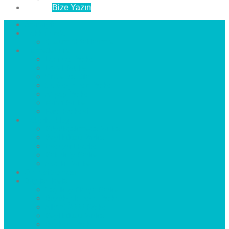
İletişim
Bize Yazın
Anasayfa
Hakkımızda
Çözüm Ortaklarımız
Hizmetlerimiz
Laminat Parke
Derzli Parke
Sistre ve Cila
Su Geçirmez Parke
Ahşap Parke
Masif Parke
Fuar Parkesi
Haberler
blog
Büyükçekmece Parke
Beylikdüzü Parke
Esenyurt Parke
Bakırköy Parke
Avcılar Parke
Öncesi
Sonrası
Bayiler
İlçeler
Yeşilköy Florya Parke
Büyükçekmece Parke
Alkent 2000 Parke
Beylikdüzü Parke
Beykent Parke