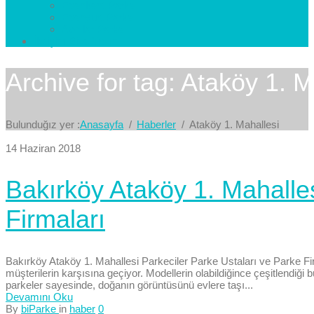
Esenkent Parke
Esenyurt Parke
Avcılar Parke
İletişim
Bize Yazın
Archive for tag: Ataköy 1. M
Bulunduğız yer :
Anasayfa
Haberler
Ataköy 1. Mahallesi
14 Haziran 2018
Bakırköy Ataköy 1. Mahalles
Firmaları
Bakırköy Ataköy 1. Mahallesi Parkeciler Parke Ustaları ve Parke Fir
müşterilerin karşısına geçiyor. Modellerin olabildiğince çeşitlendiği 
parkeler sayesinde, doğanın görüntüsünü evlere taşı...
Devamını Oku
By
biParke
in
haber
0