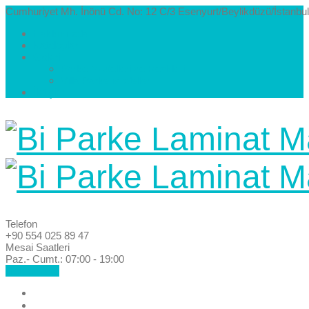
Cumhuriyet Mh. İnönü Cd. No: 12 C/3 Esenyurt/Beylikdüzü/İstanbul
Hakkımızda
Kataloglar
Galeri
Parke Modelleri ve Renkleri
Villa Parke Modelleri
İletişim
Telefon
+90 554 025 89 47
Mesai Saatleri
Paz.- Cumt.: 07:00 - 19:00
Hemen Ara!
Anasayfa
Hakkımızda